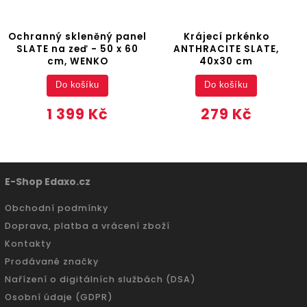
Ochranný skleněný panel
Krájecí prkénko
SLATE na zeď - 50 x 60
ANTHRACITE SLATE,
cm, WENKO
40x30 cm
Do košíku
Do košíku
1 399 Kč
279 Kč
E-Shop Edaxo.cz
Obchodní podmínky
Doprava, platba a vrácení zboží
Kontakty
Prodávané značky
Nařízení o digitálních službách (DSA)
Osobní údaje (GDPR)