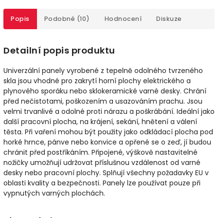
Popis
Podobné (10)
Hodnocení
Diskuze
Detailní popis produktu
Univerzální panely vyrobené z tepelně odolného tvrzeného
skla jsou vhodné pro zakrytí horní plochy elektrického a
plynového sporáku nebo sklokeramické varné desky. Chrání
před nečistotami, poškozením a usazováním prachu. Jsou
velmi trvanlivé a odolné proti nárazu a poškrábání. Ideální jako
další pracovní plocha, na krájení, sekání, hnětení a válení
těsta. Při vaření mohou být použity jako odkládací plocha pod
horké hrnce, pánve nebo konvice a opřené se o zeď, jí budou
chránit před postříkáním. Připojené, výškově nastavitelné
nožičky umožňují udržovat příslušnou vzdálenost od varné
desky nebo pracovní plochy. Splňují všechny požadavky EU v
oblasti kvality a bezpečnosti. Panely lze používat pouze při
vypnutých varných plochách.