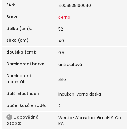
EAN
:
4008838160640
Barva
:
černá
délka (cm):
:
52
šírka (cm):
:
40
tloušťka (cm)
:
0.5
Dominantní barva
:
antracitová
Dominantní
sklo
materiál
:
další vlastnosti
:
indukční varná deska
počet kusů v sadě
:
2
?
Odpovědná
Wenko-Wenselaar GmbH & Co.
osoba
:
KG