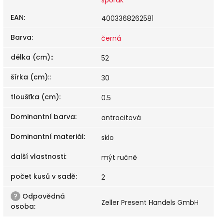
EAN
:
4003368262581
Barva
:
černá
délka (cm):
:
52
šírka (cm):
:
30
tloušťka (cm)
:
0.5
Dominantní barva
:
antracitová
Dominantní materiál
:
sklo
další vlastnosti
:
mýt ručně
počet kusů v sadě
:
2
?
Odpovědná
Zeller Present Handels GmbH
osoba
: