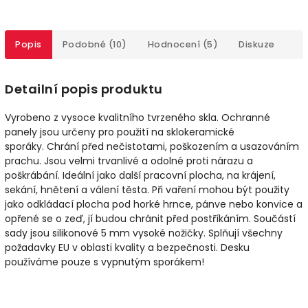
Popis
Podobné (10)
Hodnocení (5)
Diskuze
Detailní popis produktu
Vyrobeno z vysoce kvalitního tvrzeného skla. Ochranné
panely jsou určeny pro použití na sklokeramické
sporáky.
Chrání před nečistotami, poškozením a usazováním
prachu. Jsou velmi trvanlivé a odolné proti nárazu a
poškrábání. Ideální jako další pracovní plocha, na krájení,
sekání, hnětení a válení těsta. Při vaření mohou být použity
jako odkládací plocha pod horké hrnce, pánve nebo konvice a
opřené se o zeď, jí budou chránit před postříkáním. Součástí
sady jsou silikonové 5 mm vysoké nožičky.
Splňují všechny
požadavky EU v oblasti kvality a bezpečnosti. Desku
používáme pouze s vypnutým sporákem!