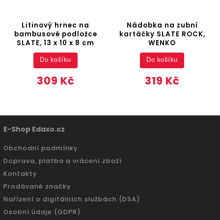
Litinový hrnec na
Nádobka na zubní
bambusové podložce
kartáčky SLATE ROCK,
SLATE, 13 x 10 x 8 cm
WENKO
Do košíku
Do košíku
309 Kč
319 Kč
E-Shop Edaxo.cz
Obchodní podmínky
Doprava, platba a vrácení zboží
Kontakty
Prodávané značky
Nařízení o digitálních službách (DSA)
Osobní údaje (GDPR)