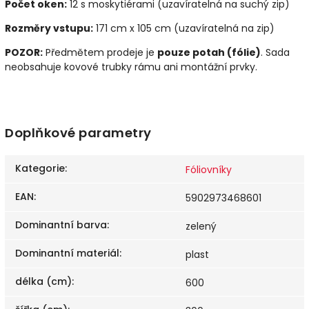
Počet oken:
12 s moskytiérami (uzavíratelná na suchý zip)
Rozměry vstupu:
171 cm x 105 cm (uzavíratelná na zip)
POZOR:
Předmětem prodeje je
pouze potah (fólie)
. Sada
neobsahuje kovové trubky rámu ani montážní prvky.
Doplňkové parametry
Kategorie
:
Fóliovníky
EAN
:
5902973468601
Dominantní barva
:
zelený
Dominantní materiál
:
plast
délka (cm)
:
600