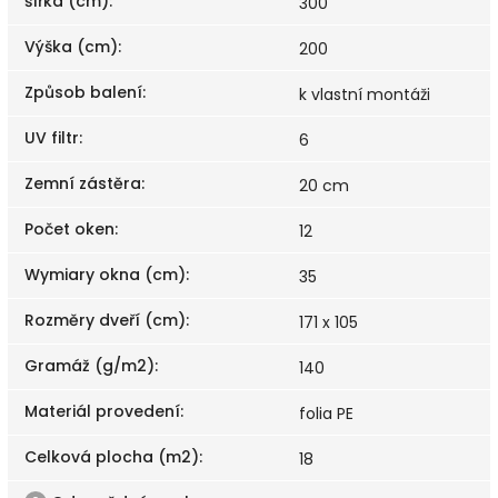
šířka (cm)
:
300
Výška (cm)
:
200
Způsob balení
:
k vlastní montáži
UV filtr
:
6
Zemní zástěra
:
20 cm
Počet oken
:
12
Wymiary okna (cm)
:
35
Rozměry dveří (cm)
:
171 x 105
Gramáž (g/m2)
:
140
Materiál provedení
:
folia PE
Celková plocha (m2)
:
18