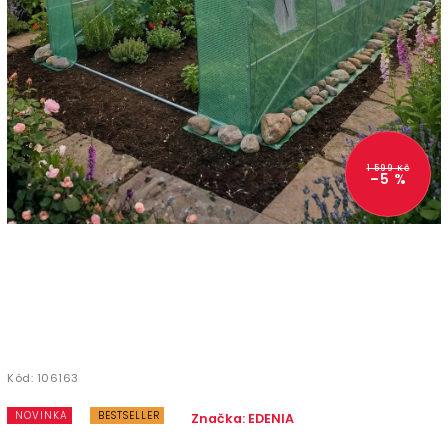
1 599 Kč
–5 %
Kód:
106163
NOVINKA
BESTSELLER
Značka:
EDENIA