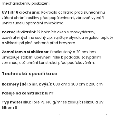
mechanickému poškození.
UV filtr 6 a ochrana:
Pokročilá ochrana proti slunečnímu
záření chrání rostliny před popáleninami, zároveň vytváří
uvnitř tunelu optimální mikroklima.
Pokročilé větrání:
12 bočních oken s moskytiérami,
uzavíratelných na suchý zip, zajišťuje plynulou regulaci teploty
a vlhkosti při plné ochraně před hmyzem.
Zemní lem a stabilizace:
Prodloužený o 20 cm lem
umožňuje stabilní upevnění fólie k podkladu zasypáním
zeminou, což chrání konstrukci před podfukováním.
Technická specifikace
Rozměry (dél. x šíř. x výš.):
600 cm x 300 cm x 200 cm
Pasuje na konstrukci:
18 m²
Typ materiálu:
Fólie PE 140 g/m² se zesilující síťkou a UV
filtrem 6