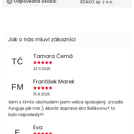
?
Odpovědná osoba
:
EDAXO sp. z o.o.
Tamara Černá
TČ
23.11.2025
František Marek
FM
15.8.2025
Sem s tímto obchodem jsem velice spokojený. zrcadlo
funguje jak má ;) Akorát doprava skrz Balíkovnu? to
bylo naposledy!!!
Eva
E