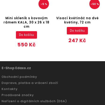
–5 %
–50 %
Mini skleník s kovovým
Visací květináč na dvě
rámem KALA, 30 x 26 x 18
květiny, 72 cm
cm
Do košíku
Do košíku
247 Kč
550 Kč
E-Shop Edaxo.cz
Obchodní podmínky
Doprava, platba a vrácení zboží
Kontakty
Prodávané značky
Nařízení o digitálních službách (DSA)