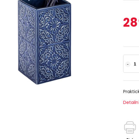
28
Praktic
Detailn