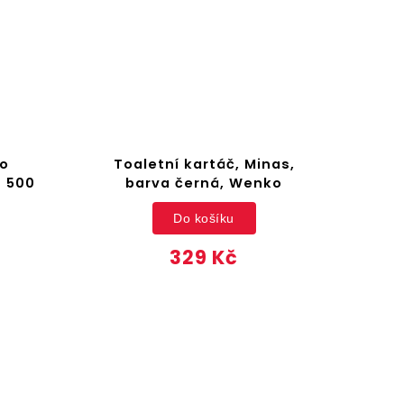
o
Toaletní kartáč, Minas,
 500
barva černá, Wenko
Do košíku
329 Kč