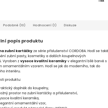
Tisk
Podobné (10)
Hodnocení (1)
Diskuze
lní popis produktu
na zubní kartáčky
ze série příslušenství CORDOBA. Hodí se také
ění zubní pasty, kosmetiky a dalších koupelnových
ů. Vyroben z
vysoce kvalitní keramiky
v elegantní bílé barvě s
 ornamentálním vzorem. Hodí se jak do moderního, tak do
ého interiéru.
sti produktu:
raktický doplněk do koupelny,
ložný prostor na zubní kartáčky a příslušenství,
ysoce kvalitní keramika,
legantní ornamentální vzor,