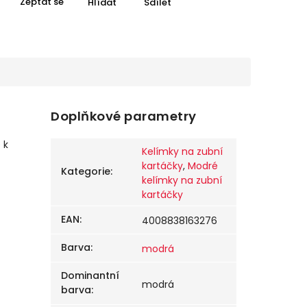
Zeptat se
Hlídat
Sdílet
Doplňkové parametry
 k
Kelímky na zubní
kartáčky
,
Modré
Kategorie
:
kelímky na zubní
kartáčky
EAN
:
4008838163276
Barva
:
modrá
Dominantní
modrá
barva
: