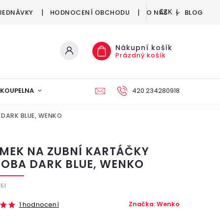
JEDNÁVKY
HODNOCENÍ OBCHODU
O NÁS
BLOG
CZK
Nákupní košík
Prázdný košík
KOUPELNA
KUCHYNĚ
DEKORACE
420 234280918
NÁBYTEK A
 DARK BLUE, WENKO
ÍMEK NA ZUBNÍ KARTÁČKY
OBA DARK BLUE, WENKO
51
Značka:
Wenko
1 hodnocení