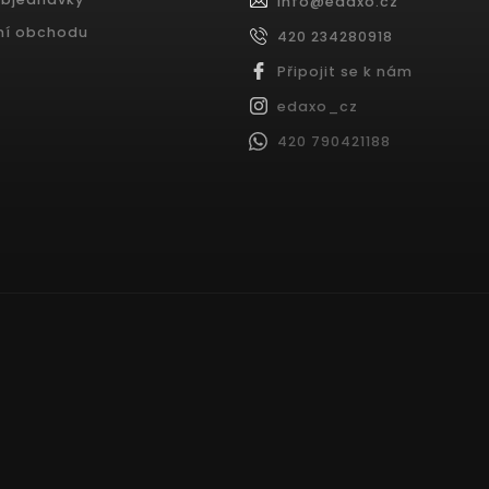
info
@
edaxo.cz
ní obchodu
420 234280918
Připojit se k nám
edaxo_cz
420 790421188