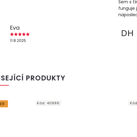
Sem s tí
funguje 
naposled
Eva
DH
11.8.2025
ISEJÍCÍ PRODUKTY
Kód:
40886
Kó
LER