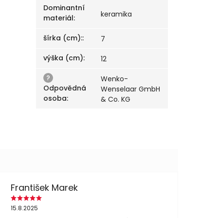
Dominantní
keramika
materiál
:
šírka (cm):
:
7
výška (cm)
:
12
?
Wenko-
Odpovědná
Wenselaar GmbH
osoba
:
& Co. KG
František Marek
15.8.2025