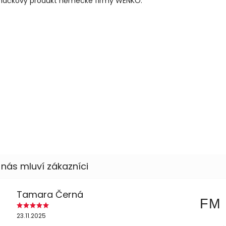
načkový produkt německé firmy WENKO.
Tamara Černá
FM
23.11.2025