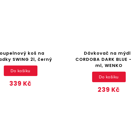
oupelnový koš na
Dávkovač na mýdl
dky SWING 2l, černý
CORDOBA DARK BLUE -
ml, WENKO
Do košíku
Do košíku
339 Kč
239 Kč