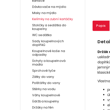
kartáče
Dávkovače na mýdlo
Misky na mýdlo
Kelímky na zubní kartáčky
Stoličky a sedátka do
Popis
koupelny
WC sedátka
Detai
Sady koupelnových
doplňků
Koupelnové koše na
Držák 
odpadky
uskladn
Úchyty a koupelnová
doplňk
madla
jemným
Sprchové tyče
klasick
Zátky do vany
Vlastno
Polštářky do vany
Stěrky na vodu
p
ú
Váhy koupelnové
v
Údržba koupelny
e
Držáky na fén