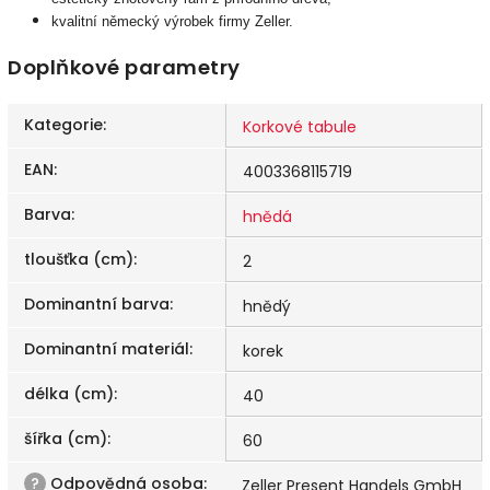
kvalitní německý výrobek firmy Zeller.
Doplňkové parametry
Kategorie
:
Korkové tabule
EAN
:
4003368115719
Barva
:
hnědá
tloušťka (cm)
:
2
Dominantní barva
:
hnědý
Dominantní materiál
:
korek
délka (cm)
:
40
šířka (cm)
:
60
?
Odpovědná osoba
:
Zeller Present Handels GmbH