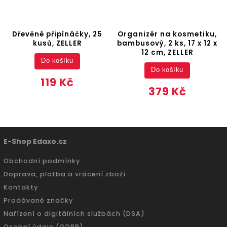
Dřevěné připínáčky, 25
Organizér na kosmetiku,
kusů, ZELLER
bambusový, 2 ks, 17 x 12 x
12 cm, ZELLER
Do košíku
Do košíku
119 Kč
379 Kč
E-Shop Edaxo.cz
Obchodní podmínky
Doprava, platba a vrácení zboží
Kontakty
Prodávané značky
Nařízení o digitálních službách (DSA)
Osobní údaje (GDPR)