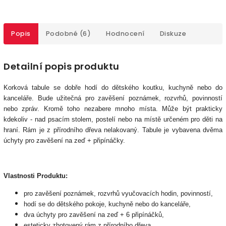
Popis
Podobné (6)
Hodnocení
Diskuze
Detailní popis produktu
Korková tabule se dobře hodí do dětského koutku, kuchyně nebo do
kanceláře. Bude užitečná pro zavěšení poznámek, rozvrhů, povinností
nebo zpráv. Kromě toho nezabere mnoho místa. Může být prakticky
kdekoliv - nad psacím stolem, postelí nebo na místě určeném pro děti na
hraní. Rám je z přírodního dřeva nelakovaný. Tabule je vybavena dvěma
úchyty pro zavěšení na zeď + připínáčky.
Vlastnosti Produktu:
pro zavěšení poznámek, rozvrhů vyučovacích hodin, povinností,
hodí se do dětského pokoje, kuchyně nebo do kanceláře,
dva úchyty pro zavěšení na zeď + 6 připínáčků,
esteticky zhotovený rám z přírodního dřeva,