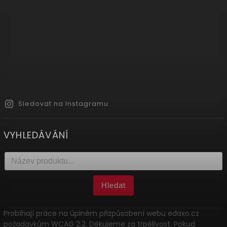
Sledovat na Instagramu
VYHLEDÁVÁNÍ
Hledat
Probíhají práce na úplném přizpůsobení webu edaxo.cz
požadavkům WCAG 2.2. Děkujeme za trpělivost. Pokud