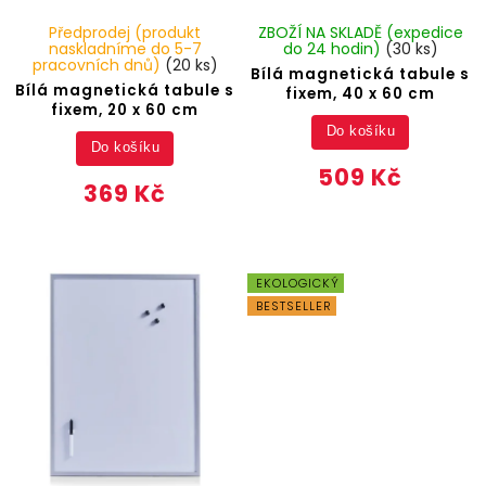
Předprodej (produkt
ZBOŽÍ NA SKLADĚ (expedice
naskladníme do 5-7
do 24 hodin)
(30 ks)
pracovních dnů)
(20 ks)
Bílá magnetická tabule s
Bílá magnetická tabule s
fixem, 40 x 60 cm
fixem, 20 x 60 cm
Do košíku
Do košíku
509 Kč
369 Kč
EKOLOGICKÝ
BESTSELLER