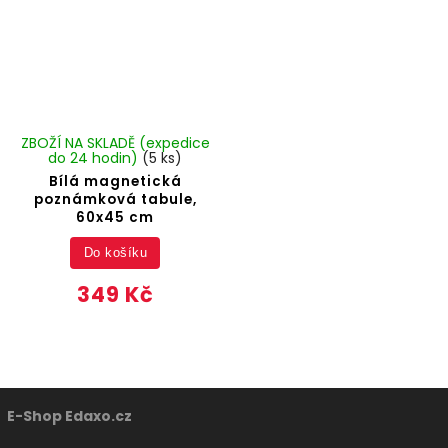
ZBOŽÍ NA SKLADĚ (expedice
do 24 hodin)
(5 ks)
Bílá magnetická
poznámková tabule,
60x45 cm
Do košíku
349 Kč
E-Shop Edaxo.cz