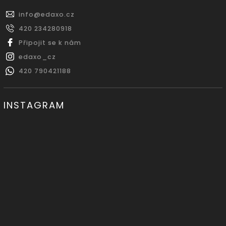
info
@
edaxo.cz
420 234280918
Připojit se k nám
edaxo_cz
420 790421188
INSTAGRAM