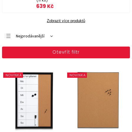
(11 ks)
639 Kč
Zobrazit více produktů
Nejprodávanější
Doporučujeme
Otevřít filtr
Nejlevnější
Nejdražší
Abecedně
NOVINKA
NOVINKA