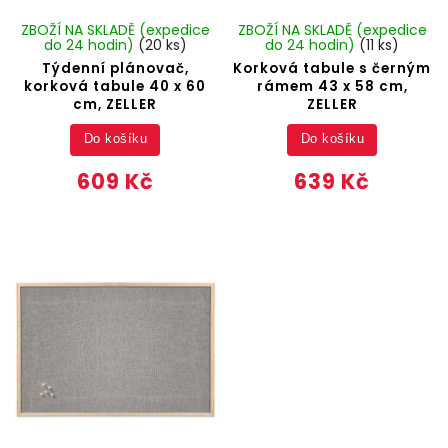
ZBOŽÍ NA SKLADĚ (expedice
ZBOŽÍ NA SKLADĚ (expedice
do 24 hodin)
(20 ks)
do 24 hodin)
(11 ks)
Týdenní plánovač,
Korková tabule s černým
korková tabule 40 x 60
rámem 43 x 58 cm,
cm, ZELLER
ZELLER
Do košíku
Do košíku
609 Kč
639 Kč