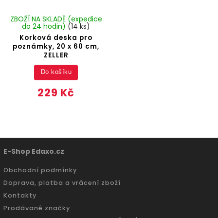
ZBOŽÍ NA SKLADĚ (expedice
do 24 hodin)
(14 ks)
Korková deska pro
poznámky, 20 x 60 cm,
ZELLER
Do košíku
229 Kč
E-Shop Edaxo.cz
Obchodní podmínky
Doprava, platba a vrácení zboží
Kontakty
Prodávané značky