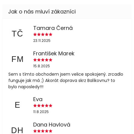
Tamara Černá
TČ
23.11.2025
František Marek
FM
15.8.2025
Sem s tímto obchodem jsem velice spokojený. zrcadlo
funguje jak má ;) Akorát doprava skrz Balíkovnu? to
bylo naposledy!!!
Eva
E
11.8.2025
Dana Havlová
DH