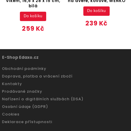
víkem, 16,5 x 28 x 15 cm,
na dveře, kovové, WENKO
bílá
Do košíku
Do košíku
239 Kč
259 Kč
E-Shop Edaxo.cz
Obchodní podmínky
Doprava, platba a vrácení zboží
Kontakty
Prodávané značky
Nařízení o digitálních službách (DSA)
Osobní údaje (GDPR)
Cookies
Deklarace přístupnosti