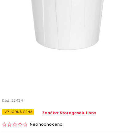
Kód:
23434
VÝHODNÁ CENA
Značka:
Storagesolutions
Neohodnoceno