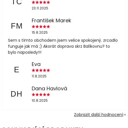
TČ
23.11.2025
František Marek
FM
15.8.2025
Sem s tímto obchodem jsem velice spokojený. zrcadlo
funguje jak má ;) Akorát doprava skrz Balíkovnu? to
bylo naposledy!!!
Eva
E
11.8.2025
Dana Havlová
DH
10.8.2025
Zobrazit další hodnocení