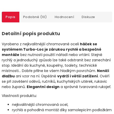
Popis
Podobné (10)
Hodnocení
Diskuze
Detailní popis produktu
Vyrobeno z nejkvalitnější chromované oceli
háček se
systémem Turbo-Loc je zárukou rychlé a bezpečné
montáže
bez nutnosti použití nářadí nebo vrtání. Stejně
rychlý a jednoduchý způsob lze také odstranit bez zanechání
stop. Ideální do kuchyně, koupelny, toalety, technické
místnosti... Dobře přilne ke všem hladkým povrchům.
Neničí
dlažbu
ani vzor na ní. Úspěšně
vydrží i větší zatížení
. Ověří
se při zavěšení oděvů, ručníků, kuchyňských utěrek, rukavic
nebo županů.
Elegantní design
a správně tvarovaná rukojeť.
Vlastnosti produktu:
nejkvalitnější chromovaná ocel,
rychlá a pohodlná montáž díky samolepicím podložkám