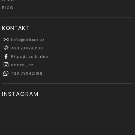
BLOG
KONTAKT
info
@
edaxo.cz
420 234280918
Připojit se k nám
edaxo_cz
420 790421188
INSTAGRAM