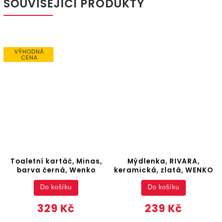
SOUVISEJÍCÍ PRODUKTY
VÝHODNÁ
CENA
Toaletní kartáč, Minas,
Mýdlenka, RIVARA,
barva černá, Wenko
keramická, zlatá, WENKO
Do košíku
Do košíku
329 Kč
239 Kč