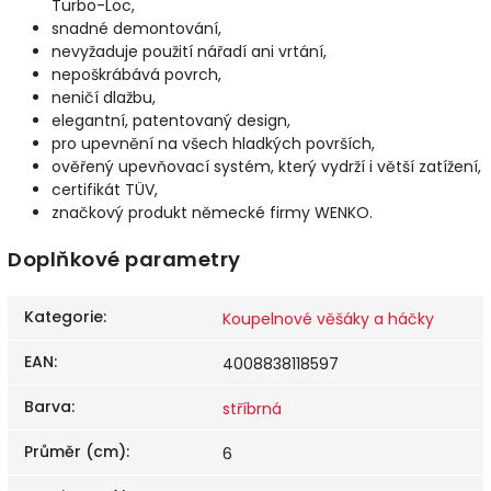
Turbo-Loc,
snadné demontování,
nevyžaduje použití nářadí ani vrtání,
nepoškrábává povrch,
neničí dlažbu,
elegantní, patentovaný design,
pro upevnění na všech hladkých površích,
ověřený upevňovací systém, který vydrží i větší zatížení,
certifikát TÜV,
značkový produkt německé firmy WENKO.
Doplňkové parametry
Kategorie
:
Koupelnové věšáky a háčky
EAN
:
4008838118597
Barva
:
stříbrná
Průměr (cm)
:
6