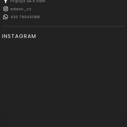
Připojit se k nám
edaxo_cz
420 790421188
INSTAGRAM