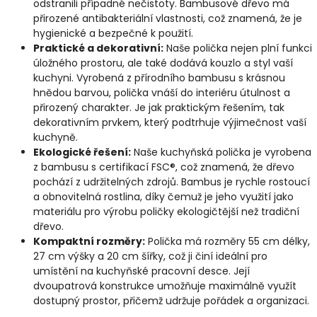
odstranili případné nečistoty. Bambusové dřevo má
přirozené antibakteriální vlastnosti, což znamená, že je
hygienické a bezpečné k použití.
Praktické a dekorativní:
Naše polička nejen plní funkci
úložného prostoru, ale také dodává kouzlo a styl vaší
kuchyni. Vyrobená z přírodního bambusu s krásnou
hnědou barvou, polička vnáší do interiéru útulnost a
přirozený charakter. Je jak praktickým řešením, tak
dekorativním prvkem, který podtrhuje výjimečnost vaší
kuchyně.
Ekologické řešení:
Naše kuchyňská polička je vyrobena
z bambusu s certifikací FSC®, což znamená, že dřevo
pochází z udržitelných zdrojů. Bambus je rychle rostoucí
a obnovitelná rostlina, díky čemuž je jeho využití jako
materiálu pro výrobu poličky ekologičtější než tradiční
dřevo.
Kompaktní rozměry:
Polička má rozměry 55 cm délky,
27 cm výšky a 20 cm šířky, což ji činí ideální pro
umístění na kuchyňské pracovní desce. Její
dvoupatrová konstrukce umožňuje maximálně využít
dostupný prostor, přičemž udržuje pořádek a organizaci.