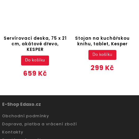
Servírovací deska, 75 x 21
Stojan na kuchářskou
cm, akátové dřevo,
knihu, tablet, Kesper
KESPER
Do košíku
Do košíku
299 Kč
659 Kč
E-Shop Edaxo.cz
Obchodní podmínky
Doprava, platba a vrácení zboží
Kontakty