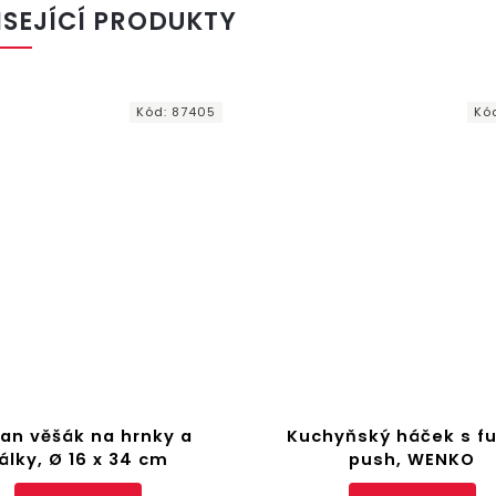
ISEJÍCÍ PRODUKTY
Kód:
87405
Kó
jan věšák na hrnky a
Kuchyňský háček s fu
álky, Ø 16 x 34 cm
push, WENKO