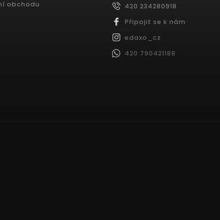
ní obchodu
420 234280918
Připojit se k nám
edaxo_cz
420 790421188