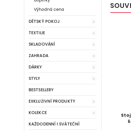
SOUV
Výhodná cena
DĚTSKÝ POKOJ
TEXTILIE
SKLADOVÁNÍ
ZAHRADA
DÁRKY
STYLY
BESTSELLERY
EXKLUZIVNÍ PRODUKTY
KOLEKCE
Sto
š
KAŽDODENNÍ I SVÁTEČNÍ