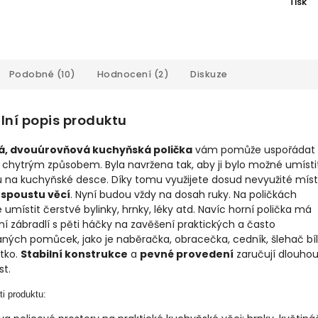
Tisk
Podobné (10)
Hodnocení (2)
Diskuze
lní popis produktu
, dvouúrovňová kuchyňská polička
vám pomůže uspořádat
 chytrým způsobem. Byla navržena tak, aby ji bylo možné umísti
u na kuchyňské desce. Díky tomu využijete dosud nevyužité míst
spoustu věcí
. Nyní budou vždy na dosah ruky. Na poličkách
umístit čerstvé bylinky, hrnky, léky atd. Navíc horní polička má
ní zábradlí s pěti háčky na zavěšení praktických a často
ných pomůcek, jako je naběračka, obracečka, cedník, šlehač bí
tko.
Stabilní konstrukce
a
pevné provedení
zaručují dlouho
st.
ti produktu: