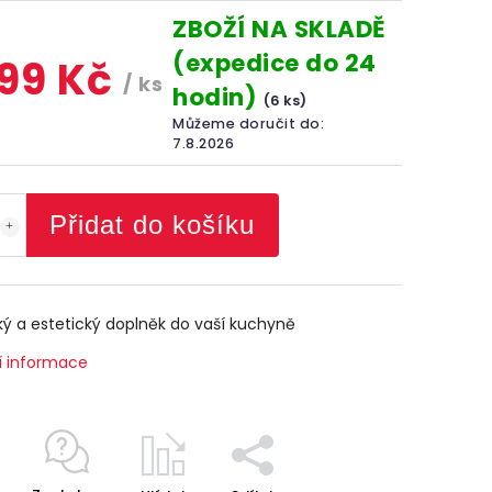
ZBOŽÍ NA SKLADĚ
(expedice do 24
299 Kč
/ ks
hodin)
(6 ks)
Můžeme doručit do:
7.8.2026
Přidat do košíku
ký a estetický doplněk do vaší kuchyně
í informace