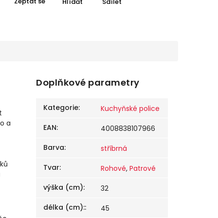
Zeptat se
Hlídat
Sdílet
Doplňkové parametry
Kategorie
:
Kuchyňské police
t
o a
EAN
:
4008838107966
Barva
:
stříbrná
lků
Tvar
:
Rohové
,
Patrové
u
výška (cm)
:
32
délka (cm):
:
45