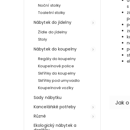
d
Noční stolky
s
z
Toaletní stolky
p
Nábytek do jídelny
p
z
Žídle do jídelny
k
Stoly
n
Nábytek do koupelny
p
s
Regály do koupelny
e
Koupelnové police
Skříňky do koupelny
Skříňky pod umyvadlo
Koupelnové vozíky
Sady nábytku
Kancelářské potřeby
Různé
Ekologický nábytek a
doplňky