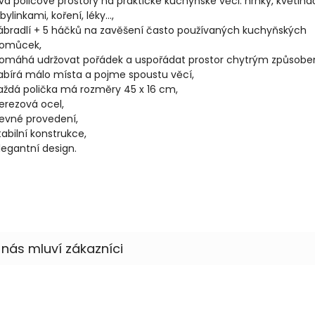
va policové prostory na praktické kuchyňské věci: hrnky, květiná
 bylinkami, koření, léky...,
ábradlí + 5 háčků na zavěšení často používaných kuchyňských
omůcek,
omáhá udržovat pořádek a uspořádat prostor chytrým způsobe
abírá málo místa a pojme spoustu věcí,
aždá polička má rozměry 45 x 16 cm,
erezová ocel,
evné provedení,
tabilní konstrukce,
legantní design.