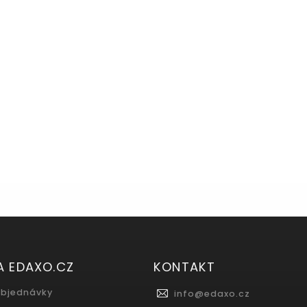
A EDAXO.CZ
KONTAKT
objednávky
info
@
edaxo.cz