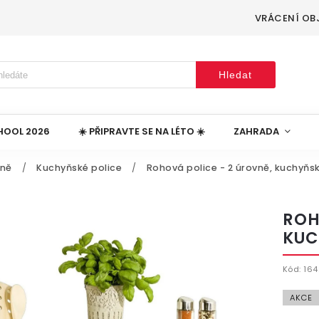
VRÁCENÍ OB
Hledat
HOOL 2026
☀️ PŘIPRAVTE SE NA LÉTO ☀️
ZAHRADA
yně
/
Kuchyňské police
/
Rohová police - 2 úrovně, kuchyňs
ROH
KUC
Kód:
164
AKCE