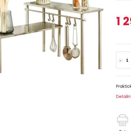
1 
Praktic
Detailn