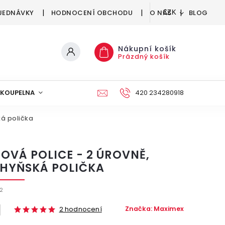
JEDNÁVKY
HODNOCENÍ OBCHODU
O NÁS
BLOG
CZK
Nákupní košík
Prázdný košík
KOUPELNA
KUCHYNĚ
DEKORACE
420 234280918
NÁBYTEK A
ká polička
OVÁ POLICE - 2 ÚROVNĚ,
HYŇSKÁ POLIČKA
2
Značka:
Maximex
2 hodnocení