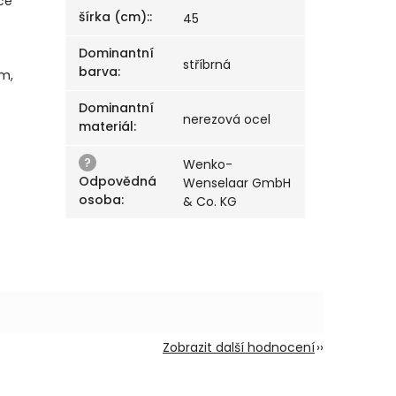
če
šírka (cm):
:
45
Dominantní
stříbrná
barva
:
m,
Dominantní
nerezová ocel
materiál
:
?
Wenko-
Odpovědná
Wenselaar GmbH
osoba
:
& Co. KG
Zobrazit další hodnocení