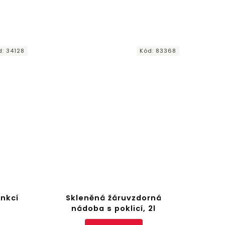
d:
34128
Kód:
83368
nkcí
Skleněná žáruvzdorná
nádoba s poklicí, 2l