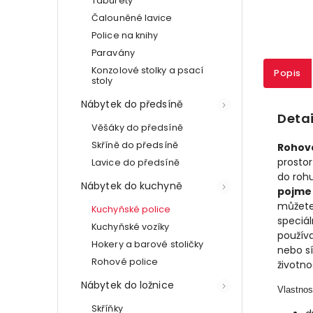
Taburety
Čalouněné lavice
Police na knihy
Paravány
Konzolové stolky a psací
Popis
stoly
Nábytek do předsíně
Detai
Věšáky do předsíně
Skříně do předsíně
Rohová
prostor
Lavice do předsíně
do roh
Nábytek do kuchyně
pojme 
můžete 
Kuchyňské police
speciál
Kuchyňské vozíky
používa
Hokery a barové stoličky
nebo sí
Rohové police
životno
Nábytek do ložnice
Vlastnos
Skříňky