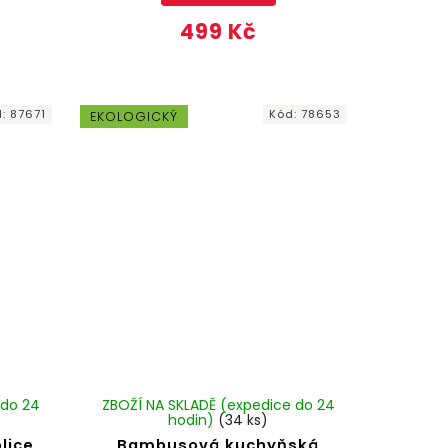
499 Kč
d:
87671
Kód:
78653
EKOLOGICKÝ
 do 24
ZBOŽÍ NA SKLADĚ (expedice do 24
hodin)
(34 ks)
lice
Bambusová kuchyňská