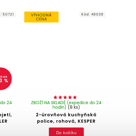
d:
50721
Kód:
48038
VÝHODNÁ
CENA
99 Kč
3 %
 do 24
ZBOŽÍ NA SKLADĚ (expedice do 24
hodin)
(8 ks)
jetí,
2-úrovňová kuchyňská
LER
police, rohová, KESPER
Do košíku