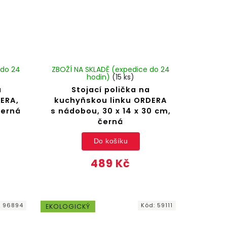
 do 24
ZBOŽÍ NA SKLADĚ (expedice do 24
hodin)
(15 ks)
a
Stojací polička na
ERA,
kuchyňskou linku ORDERA
černá
s nádobou, 30 x 14 x 30 cm,
černá
Do košíku
489 Kč
:
96894
Kód:
59111
EKOLOGICKÝ