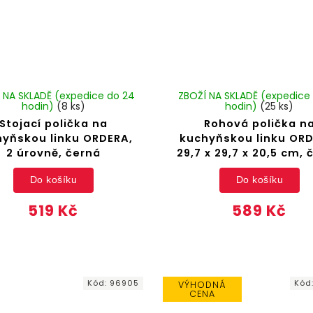
 NA SKLADĚ (expedice do 24
ZBOŽÍ NA SKLADĚ (expedice
hodin)
(8 ks)
hodin)
(25 ks)
Stojací polička na
Rohová polička n
hyňskou linku ORDERA,
kuchyňskou linku ORD
2 úrovně, černá
29,7 x 29,7 x 20,5 cm, 
Do košíku
Do košíku
519 Kč
589 Kč
Kód:
96905
Kód
VÝHODNÁ
CENA