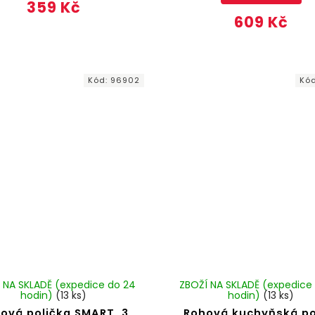
359 Kč
609 Kč
Kód:
96902
Kó
 NA SKLADĚ (expedice do 24
ZBOŽÍ NA SKLADĚ (expedice
hodin)
(13 ks)
hodin)
(13 ks)
ová polička SMART, 3
Rohová kuchyňská po