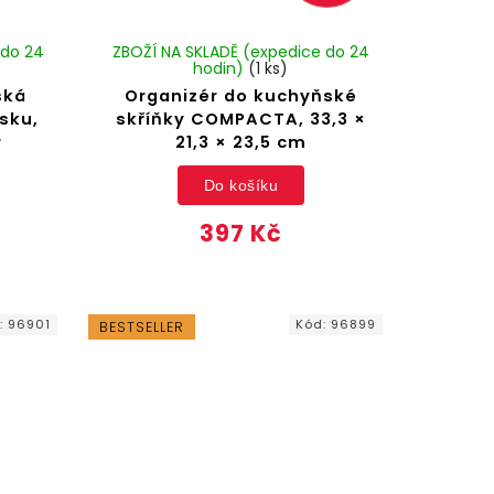
 do 24
ZBOŽÍ NA SKLADĚ (expedice do 24
hodin)
(1 ks)
ská
Organizér do kuchyňské
sku,
skříňky COMPACTA, 33,3 ×
r
21,3 × 23,5 cm
Do košíku
397 Kč
:
96901
Kód:
96899
BESTSELLER