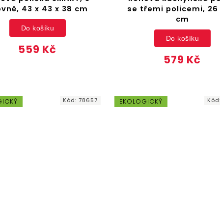
ovně, 43 x 43 x 38 cm
se třemi policemi, 26
cm
Do košíku
Do košíku
559 Kč
579 Kč
Kód:
78657
Kód
GICKÝ
EKOLOGICKÝ