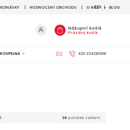
JEDNÁVKY
HODNOCENÍ OBCHODU
O NÁS
BLOG
CZK
Nákupní košík
Prázdný košík
KOUPELNA
KUCHYNĚ
DEKORACE
420 234280918
NÁBYTEK A
26
položek celkem
ě