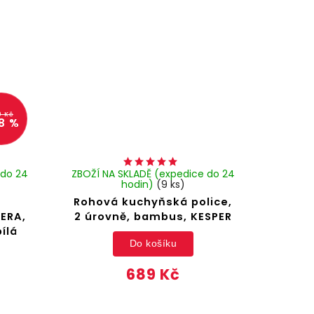
9 Kč
8 %
 do 24
ZBOŽÍ NA SKLADĚ (expedice do 24
hodin)
(9 ks)
a
Rohová kuchyňská police,
ERA,
2 úrovně, bambus, KESPER
bílá
Do košíku
689 Kč