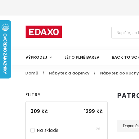
VÝPRODEJ
LÉTO PLNÉ BAREV
BACK TO SC
Domů
/
Nábytek a doplňky
/
Nábytek do kuch
PATR
FILTRY
309
Kč
1299
Kč
Doporuč
26
Na skladě