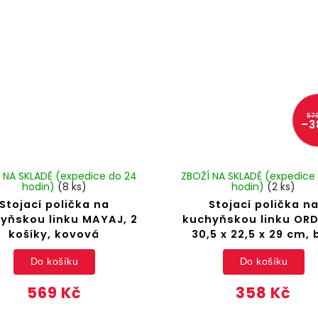
57
–3
 NA SKLADĚ (expedice do 24
ZBOŽÍ NA SKLADĚ (expedice
hodin)
(8 ks)
hodin)
(2 ks)
Stojací polička na
Stojací polička n
yňskou linku MAYAJ, 2
kuchyňskou linku ORD
košíky, kovová
30,5 x 22,5 x 29 cm, 
Do košíku
Do košíku
569 Kč
358 Kč