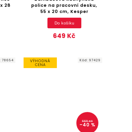
 x 28
police na pracovní desku,
55 x 20 cm, Kesper
Do košíku
649 Kč
:
78654
Kód:
97429
VÝHODNÁ
CENA
669 Kč
–40 %