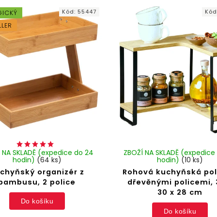
Kód:
55447
Kód
GICKÝ
LLER
 NA SKLADĚ (expedice do 24
ZBOŽÍ NA SKLADĚ (expedice
hodin)
(64 ks)
hodin)
(10 ks)
chyňský organizér z
Rohová kuchyňská pol
bambusu, 2 police
dřevěnými policemi, 
30 x 28 cm
Do košíku
Do košíku