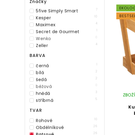
Značky
EKOLO
7
5five Simply Smart
BESTSE
10
Kesper
4
Maximex
1
Secret de Gourmet
0
Wenko
4
Zeller
BARVA
1
černá
2
bílá
2
šedá
0
béžová
3
hnědá
ZBOŽÍ
5
stříbrná
Ku
TVAR
10
Rohové
26
Obdélníkové
26
Patrové