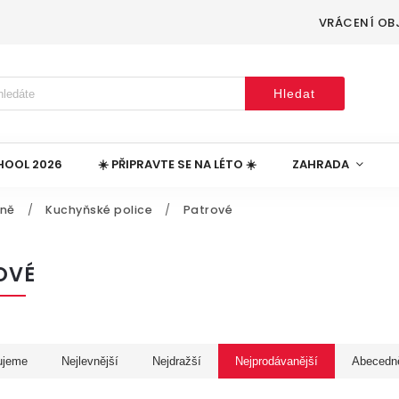
VRÁCENÍ OB
Hledat
HOOL 2026
☀️ PŘIPRAVTE SE NA LÉTO ☀️
ZAHRADA
yně
/
Kuchyňské police
/
Patrové
OVÉ
ujeme
Nejlevnější
Nejdražší
Nejprodávanější
Abecedn