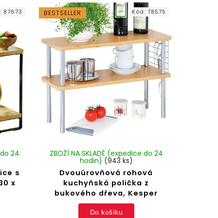
:
87673
Kód:
78575
BESTSELLER
 do 24
ZBOŽÍ NA SKLADĚ (expedice do 24
hodin)
(943 ks)
ice s
Dvouúrovňová rohová
30 x
kuchyňská polička z
bukového dřeva, Kesper
Do košíku