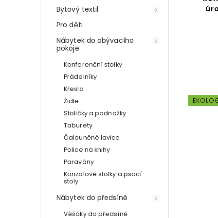
úr
Bytový textil
Pro děti
Nábytek do obývacího
pokoje
Konferenční stolky
Prádelníky
Křesla
EKOLO
Židle
Stoličky a podnožky
Taburety
Čalouněné lavice
Police na knihy
Paravány
Konzolové stolky a psací
stoly
Nábytek do předsíně
Věšáky do předsíně