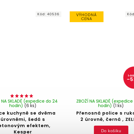
Kód:
40536
Kó
VÝHODNÁ
CENA
1 9
–5
 NA SKLADĚ (expedice do 24
ZBOŽÍ NA SKLADĚ (expedice
hodin)
(6 ks)
hodin)
(1 ks)
ice kuchyně se dvěma
Přenosná police s ruko
úrovněmi, šedá s
2 úrovně, černá , ZEL
etonovým efektem,
Do košíku
Kesper