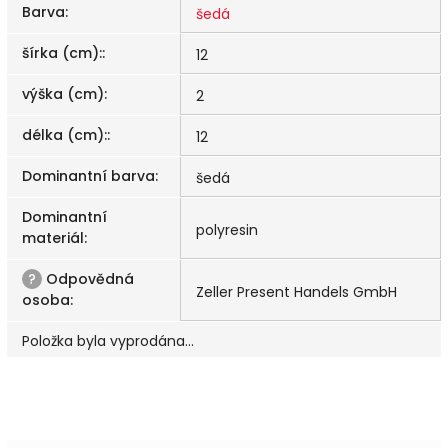
Barva
:
šedá
šírka (cm):
:
12
výška (cm)
:
2
délka (cm):
:
12
Dominantní barva
:
šedá
Dominantní
polyresin
materiál
:
?
Odpovědná
Zeller Present Handels GmbH
osoba
:
Položka byla vyprodána…