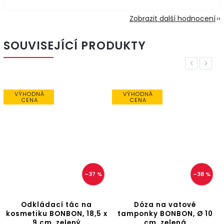
Zobrazit další hodnocení
SOUVISEJÍCÍ PRODUKTY
Previous
Next
VÝHODNÁ
VÝHODNÁ
CENA
CENA
–37 %
–38 %
Odkládací tác na
Dóza na vatové
kosmetiku BONBON, 18,5 x
tamponky BONBON, Ø 10
9 cm, zelený
cm, zelená