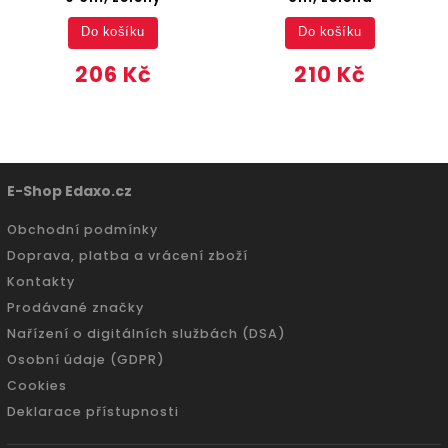
Do košíku
Do košíku
206 Kč
210 Kč
E-Shop Edaxo.cz
Obchodní podmínky
Doprava, platba a vrácení zboží
Kontakty
Prodávané značky
Nařízení o digitálních službách (DSA)
Osobní údaje (GDPR)
Cookies
Deklarace přístupnosti