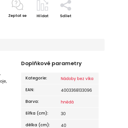
Zeptat se
Hlídat
Sdílet
Doplňkové parametry
v
Kategorie
:
Nádoby bez víka
oje,
EAN
:
4003368133096
Barva
:
hnědá
šířka (cm)
:
30
délka (cm)
:
40