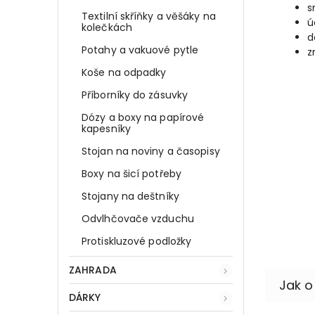
s
Textilní skříňky a věšáky na
ú
kolečkách
d
Potahy a vakuové pytle
z
Koše na odpadky
Příborníky do zásuvky
Dózy a boxy na papírové
kapesníky
Stojan na noviny a časopisy
Boxy na šicí potřeby
Stojany na deštníky
Odvlhčovače vzduchu
Protiskluzové podložky
ZAHRADA
DÁRKY