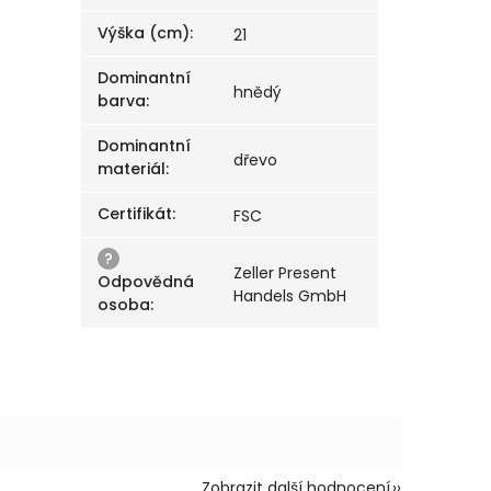
Výška (cm)
:
21
Dominantní
hnědý
barva
:
Dominantní
dřevo
materiál
:
Certifikát
:
FSC
?
Zeller Present
Odpovědná
Handels GmbH
osoba
:
Zobrazit další hodnocení