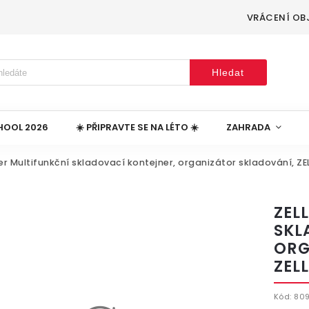
VRÁCENÍ OB
Hledat
HOOL 2026
☀️ PŘIPRAVTE SE NA LÉTO ☀️
ZAHRADA
ler Multifunkční skladovací kontejner, organizátor skladování, ZE
ZEL
SKL
ORG
ZEL
Kód:
80