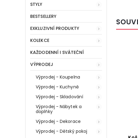
STYLY
BESTSELLERY
SOUV
EXKLUZIVNÍ PRODUKTY
KOLEKCE
24270
Kód:
8148
KAŽDODENNÍ I SVÁTEČNÍ
VÝPRODEJ
Výprodej - Koupelna
Výprodej - Kuchyně
Výprodej - Skladování
Výprodej - Nábytek a
doplňky
Výprodej - Dekorace
Výprodej - Dětský pokoj
,
Věšák na kalhoty, oblečení,
Koš