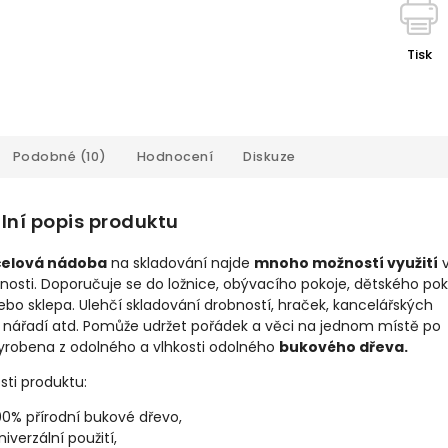
Tisk
Podobné (10)
Hodnocení
Diskuze
lní popis produktu
čelová nádoba
na skladování najde
mnoho možností využití
sti. Doporučuje se do ložnice, obývacího pokoje, dětského pok
ebo sklepa. Ulehčí skladování drobností, hraček, kancelářských
, nářadí atd. Pomůže udržet pořádek a věci na jednom místě po
Vyrobena z odolného a vlhkosti odolného
bukového dřeva.
sti produktu:
00% přírodní bukové dřevo,
niverzální použití,