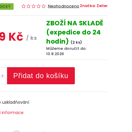
Značka:
Zeller
Neohodnoceno
GICKÝ
ZBOŽÍ NA SKLADĚ
(expedice do 24
9 Kč
/ ks
hodin)
(2 ks)
Můžeme doručit do:
10.8.2026
Přidat do košíku
 uskladňování
í informace