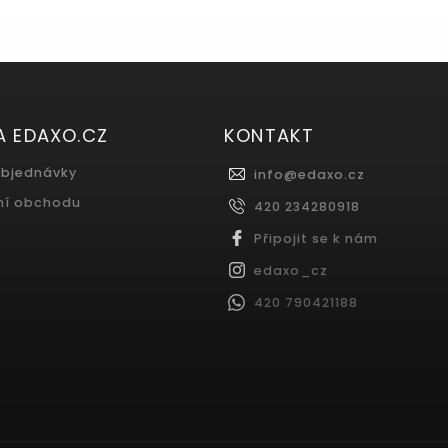
A EDAXO.CZ
KONTAKT
objednávky
info
@
edaxo.cz
ní obchodu
420 234280918
Připojit se k nám
edaxo_cz
420 790421188