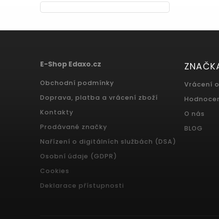
E-Shop Edaxo.cz
ZNAČK
Obchodní podmínky
Vrácení 
Doprava, platba a vrácení zboží
Hodnoce
Kontakty
O nás
Prodávané značky
BLOG
Nařízení o digitálních službách (DSA)
Osobní údaje (GDPR)
Cookies
Deklarace přístupnosti