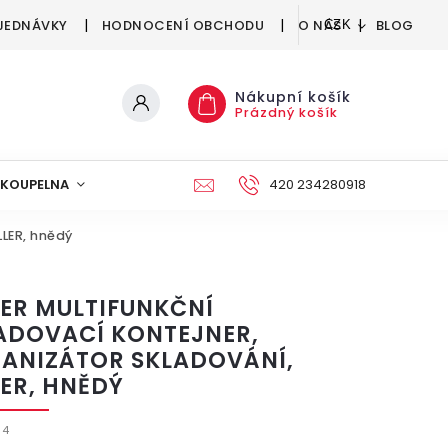
JEDNÁVKY
HODNOCENÍ OBCHODU
O NÁS
BLOG
CZK
Nákupní košík
Prázdný košík
KOUPELNA
KUCHYNĚ
DEKORACE
420 234280918
NÁBYTEK A
LLER, hnědý
LER MULTIFUNKČNÍ
ADOVACÍ KONTEJNER,
ANIZÁTOR SKLADOVÁNÍ,
LER, HNĚDÝ
94