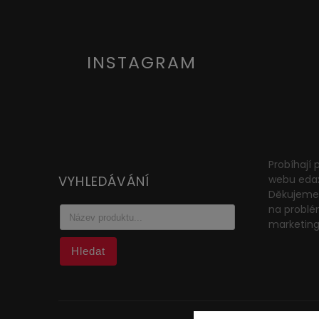
INSTAGRAM
Probíhají
VYHLEDÁVÁNÍ
webu eda
Děkujeme 
na problé
marketin
Hledat