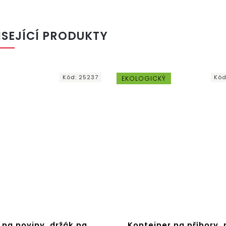
ISEJÍCÍ PRODUKTY
Kód:
25237
Kód
EKOLOGICKÝ
 na noviny, držák na
Kontejner na příbory, 