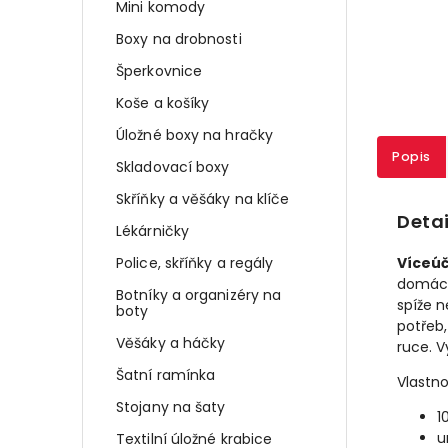
Mini komody
Boxy na drobnosti
Šperkovnice
Koše a košíky
Úložné boxy na hračky
Popis
Skladovací boxy
Skříňky a věšáky na klíče
Detai
Lékárničky
Police, skříňky a regály
Víceú
domácno
Botníky a organizéry na
spíže n
boty
potřeb
Věšáky a háčky
ruce. 
Šatní ramínka
Vlastno
Stojany na šaty
1
u
Textilní úložné krabice