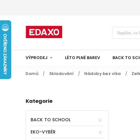
VÝPRODEJ
LÉTO PLNÉ BAREV
BACK TO SC
Domů
/
Skladování
/
Nádoby bez víka
/
Zel
Kategorie
BACK TO SCHOOL
EKO-VYBĚR