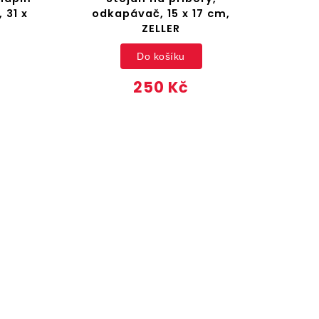
 31 x
odkapávač, 15 x 17 cm,
o
ZELLER
Do košíku
250 Kč