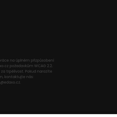
 práce na úplném přizpůsobení
xo.cz požadavkům WCAG 2.2.
za trpělivost. Pokud narazíte
m, kontaktujte nás:
g@edaxo.cz.