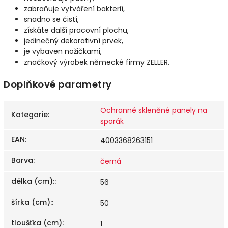
zabraňuje vytváření bakterií,
snadno se čistí,
získáte další pracovní plochu,
jedinečný dekorativní prvek,
je vybaven nožičkami,
značkový výrobek německé firmy ZELLER.
Doplňkové parametry
Ochranné skleněné panely na
Kategorie
:
sporák
EAN
:
4003368263151
Barva
:
černá
délka (cm):
:
56
šírka (cm):
:
50
tloušťka (cm)
:
1