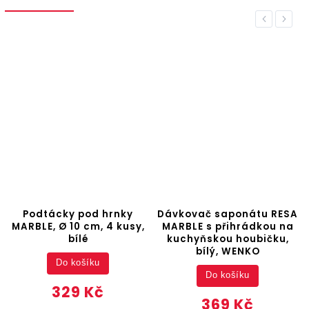
Previous
Next
Podtácky pod hrnky
Dávkovač saponátu RESA
MARBLE, Ø 10 cm, 4 kusy,
MARBLE s přihrádkou na
bílé
kuchyňskou houbičku,
bílý, WENKO
Do košíku
Do košíku
329 Kč
369 Kč