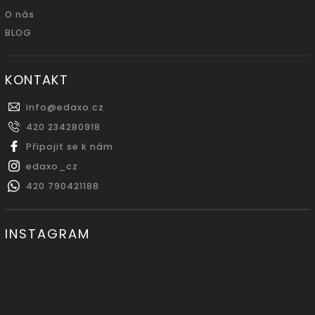
O nás
BLOG
KONTAKT
info
@
edaxo.cz
420 234280918
Připojit se k nám
edaxo_cz
420 790421188
INSTAGRAM