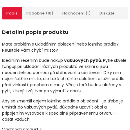
Popis
Podobné (10)
Hodnocení (1)
Diskuze
Detailní popis produktu
Máte problém s ukládáním oblečení nebo ložního prádla?
Neustále vám chybí místo?
Ideálním řešením bude nákup
vakuových pytlů
. Pytle skvěle
fungují při ukládání různých produktů ve skříni a jsou
neocenitelnou pomocí při stěhování a cestování. Díky nim
nejen šetříte místo, ale také chráníte oblečení a ložní prádlo
před vlhkostí, prachem a moly. Věci, které budou uloženy v
pytli, získají svůj tvar po vyjmutí z obalu.
Aby se zmenšil objem ložního prádla a oblečení - je třeba je
umístit do vakuových pytlů, důkladně uzavřít obal a
připojením vysavače k speciálně připravenému otvoru -
odsát vzduch.
Vlastnosti produktu: