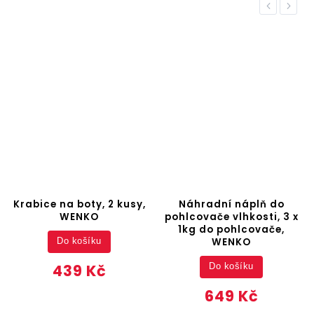
Previous
Next
Krabice na boty, 2 kusy,
Náhradní náplň do
WENKO
pohlcovače vlhkosti, 3 x
1kg do pohlcovače,
WENKO
Do košíku
439 Kč
Do košíku
649 Kč