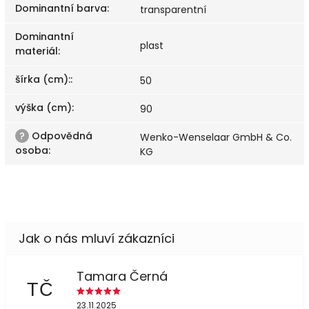
Dominantní barva
:
transparentní
Dominantní
plast
materiál
:
šírka (cm):
:
50
výška (cm)
:
90
?
Odpovědná
Wenko-Wenselaar GmbH & Co.
osoba
:
KG
Tamara Černá
TČ
23.11.2025