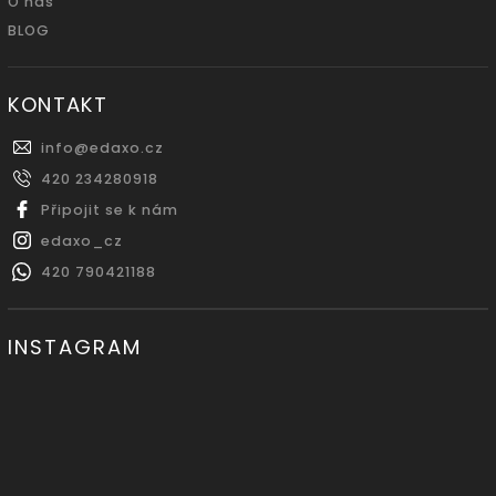
O nás
BLOG
KONTAKT
info
@
edaxo.cz
420 234280918
Připojit se k nám
edaxo_cz
420 790421188
INSTAGRAM