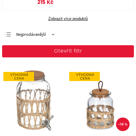
215 Kč
Zobrazit více produktů
Nejprodávanější
Doporučujeme
Otevřít filtr
Nejlevnější
Nejdražší
Abecedně
VÝHODNÁ
VÝHODNÁ
CENA
CENA
–16 %