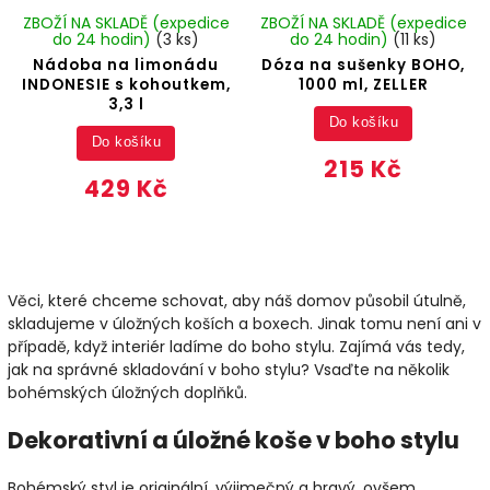
ZBOŽÍ NA SKLADĚ (expedice
ZBOŽÍ NA SKLADĚ (expedice
do 24 hodin)
(3 ks)
do 24 hodin)
(11 ks)
Nádoba na limonádu
Dóza na sušenky BOHO,
INDONESIE s kohoutkem,
1000 ml, ZELLER
3,3 l
Do košíku
Do košíku
215 Kč
429 Kč
Věci, které chceme schovat, aby náš domov působil útulně,
skladujeme v úložných koších a boxech. Jinak tomu není ani v
případě, když interiér ladíme do boho stylu. Zajímá vás tedy,
jak na správné skladování v boho stylu? Vsaďte na několik
bohémských úložných doplňků.
Dekorativní a úložné koše v boho stylu
Bohémský styl je originální, výjimečný a hravý, ovšem