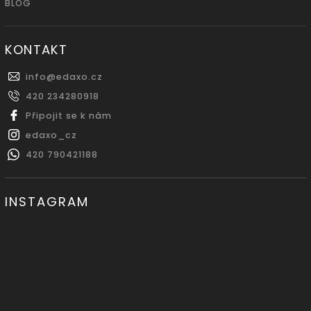
BLOG
KONTAKT
info
@
edaxo.cz
420 234280918
Připojit se k nám
edaxo_cz
420 790421188
INSTAGRAM