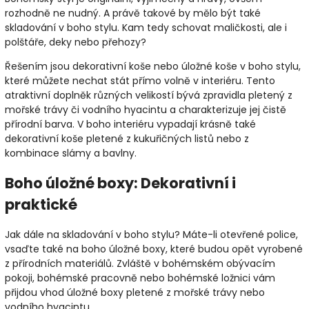
rozhodně ne nudný. A právě takové by mělo být také
skladování v boho stylu. Kam tedy schovat maličkosti, ale i
polštáře, deky nebo přehozy?
Řešením jsou dekorativní koše nebo úložné koše v boho stylu,
které můžete nechat stát přímo volně v interiéru. Tento
atraktivní doplněk různých velikostí bývá zpravidla pletený z
mořské trávy či vodního hyacintu a charakterizuje jej čistě
přírodní barva. V boho interiéru vypadají krásně také
dekorativní koše pletené z kukuřičných listů nebo z
kombinace slámy a bavlny.
Boho úložné boxy: Dekorativní i
praktické
Jak dále na skladování v boho stylu? Máte-li otevřené police,
vsaďte také na boho úložné boxy, které budou opět vyrobené
z přírodních materiálů. Zvláště v bohémském obývacím
pokoji, bohémské pracovně nebo bohémské ložnici vám
přijdou vhod úložné boxy pletené z mořské trávy nebo
vodního hyacintu.