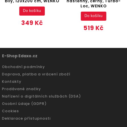
bílý, 120x200 cm, WENKO
nástěnný, černý, Turbo-
Loc, WENKO
Do košíku
Do košíku
349 Kč
519 Kč
E-Shop Edaxo.cz
Obchodní podmínky
Doprava, platba a vrácení zboží
Kontakty
Prodávané značky
Nařízení o digitálních službách (DSA)
Osobní údaje (GDPR)
Cookies
Deklarace přístupnosti