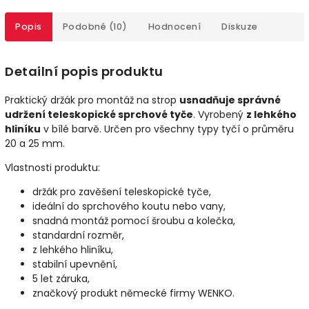
Popis
Podobné (10)
Hodnocení
Diskuze
Detailní popis produktu
Praktický držák pro montáž na strop
usnadňuje správné
udržení teleskopické sprchové tyče
. Vyrobený
z lehkého
hliníku
v bílé barvě. Určen pro všechny typy tyčí o průměru
20 a 25 mm.
Vlastnosti produktu:
držák pro zavěšení teleskopické tyče,
ideální do sprchového koutu nebo vany,
snadná montáž pomocí šroubu a kolečka,
standardní rozměr,
z lehkého hliníku,
stabilní upevnění,
5 let záruka,
značkový produkt německé firmy WENKO.