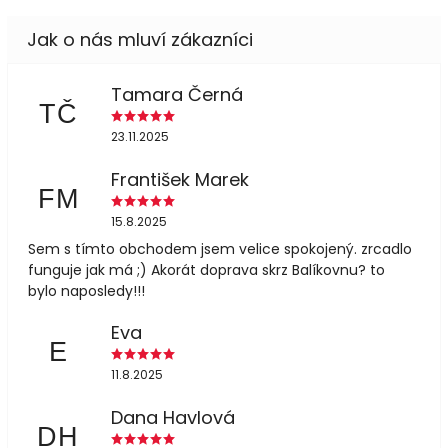
Tamara Černá
TČ
23.11.2025
František Marek
FM
15.8.2025
Sem s tímto obchodem jsem velice spokojený. zrcadlo
funguje jak má ;) Akorát doprava skrz Balíkovnu? to
bylo naposledy!!!
Eva
E
11.8.2025
Dana Havlová
DH