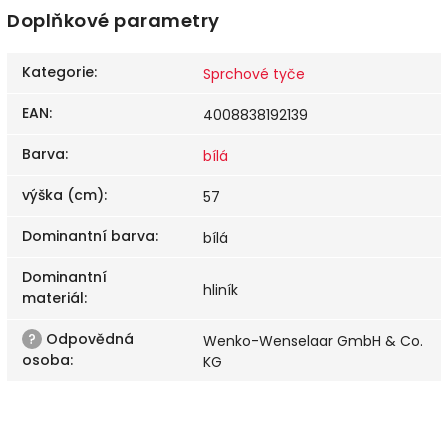
Doplňkové parametry
Kategorie
:
Sprchové tyče
EAN
:
4008838192139
Barva
:
bílá
výška (cm)
:
57
Dominantní barva
:
bílá
Dominantní
hliník
materiál
:
?
Odpovědná
Wenko-Wenselaar GmbH & Co.
osoba
:
KG