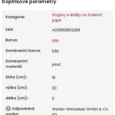
Doplňkové parametry
Stojany a držáky na toaletní
Kategorie
:
papír
EAN
:
4008838512289
Barva
:
bílá
Dominantní barva
:
bílá
Dominantní
plast
materiál
:
šírka (cm):
:
16
výška (cm)
:
20
délka (cm):
:
11
?
Odpovědná
Wenko-Wenselaar GmbH & Co.
osoba
:
KG