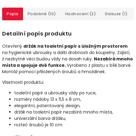
Popis
Podobné (10)
Hodnocení (2)
Diskuze (1)
Detailní popis produktu
Otevřený
držák na toaletní papír s úložným prostorem
na hygienické ubrousky a další drobnosti do koupelny. Zajistí,
ž nezbytné věci budou vždy na dosah ruky.
Nezabírá mnoho
místa a spojuje dvě funkce.
Vyrobeno z plastu v bílé barvě.
Montáž pomocí přiložených šroubů a hmoždinek.
Vlastnosti produktu:
toaletní papír a ubrousky vždy po ruce,
rozměry nádoby 13 x 11,5 x 8 cm,
elegantní, patentovaný design,
držák na toaletní papír nezabírá mnoho místa,
univerzální barva držáku,
rozteč šroubů je 10 cm.