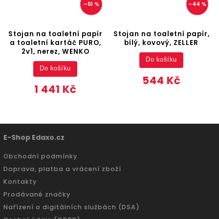
–51 %
–44 %
Stojan na toaletní papír
Stojan na toaletní papír,
a toaletní kartáč PURO,
bílý, kovový, ZELLER
2v1, nerez, WENKO
Do košíku
Do košíku
544 Kč
1 441 Kč
E-Shop Edaxo.cz
Obchodní podmínky
Doprava, platba a vrácení zboží
Kontakty
Prodávané značky
Nařízení o digitálních službách (DSA)