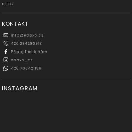
BLOG
KONTAKT
info
@
edaxo.cz
420 234280918
Připojit se k nám
edaxo_cz
420 790421188
INSTAGRAM