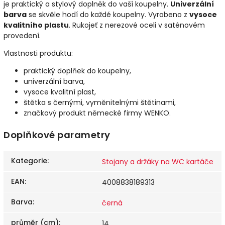
je praktický a stylový doplněk do vaší koupelny.
Univerzální
barva
se skvěle hodí do každé koupelny. Vyrobeno z
vysoce
kvalitního plastu
. Rukojeť z nerezové oceli v saténovém
provedení.
Vlastnosti produktu:
praktický doplňek do koupelny,
univerzální barva,
vysoce kvalitní plast,
štětka s černými, vyměnitelnými štětinami,
značkový produkt německé firmy WENKO.
Doplňkové parametry
Kategorie
:
Stojany a držáky na WC kartáče
EAN
:
4008838189313
Barva
:
černá
průměr (cm)
:
14