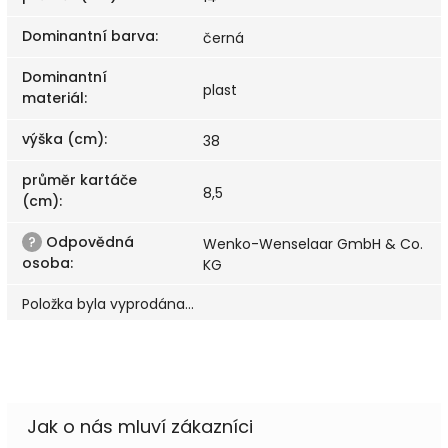
Dominantní barva
:
černá
Dominantní
plast
materiál
:
výška (cm)
:
38
průměr kartáče
8,5
(cm)
:
?
Odpovědná
Wenko-Wenselaar GmbH & Co.
osoba
:
KG
Položka byla vyprodána…