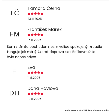
Tamara Černá
TČ
23.11.2025
František Marek
FM
15.8.2025
Sem s tímto obchodem jsem velice spokojený. zrcadlo
funguje jak má ;) Akorát doprava skrz Balíkovnu? to
bylo naposledy!!!
Eva
E
11.8.2025
Dana Havlová
DH
10.8.2025
Zobrazit další hodnocení