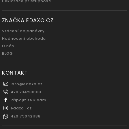
Deklarace přístupnosti
ZNAČKA EDAXO.CZ
Vrácení objednávky
Hodnocení obchodu
O nás
BLOG
KONTAKT
info
@
edaxo.cz
420 234280918
Připojit se k nám
edaxo_cz
420 790421188