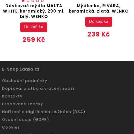
Dávkovač mýdla MALTA
Mýdlenka, RIVARA,
WHITE, keramický, 290 ml,
keramická, zlatá, WENKO
bílý, WENKO
Do košíku
Do košíku
239 Kč
259 Kč
E-Shop Edaxo.cz
Obchodní podmínky
Doprava, platba a vrácení zboží
Kontakty
Prodávané značky
Nařízení o digitálních službách (DSA)
Osobní údaje (GDPR)
Cookies