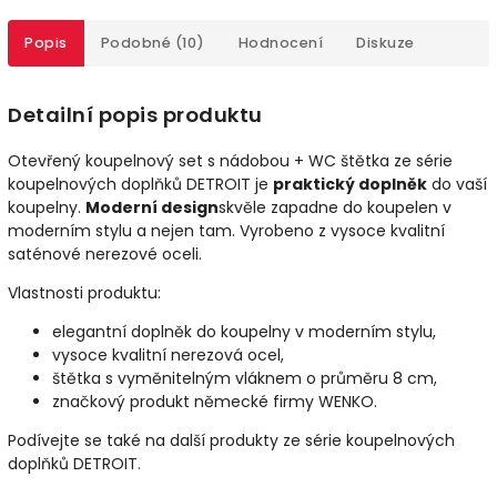
Popis
Podobné (10)
Hodnocení
Diskuze
Detailní popis produktu
Otevřený koupelnový set s nádobou + WC štětka ze série
koupelnových doplňků DETROIT je
praktický doplněk
do vaší
koupelny.
Moderní design
skvěle zapadne do koupelen v
moderním stylu a nejen tam. Vyrobeno z vysoce kvalitní
saténové nerezové oceli.
Vlastnosti produktu:
elegantní doplněk do koupelny v moderním stylu,
vysoce kvalitní nerezová ocel,
štětka s vyměnitelným vláknem o průměru 8 cm,
značkový produkt německé firmy WENKO.
Podívejte se také na další produkty ze série koupelnových
doplňků DETROIT.