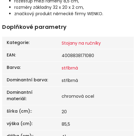
rozestup mezi rameny 8,5 cm,
rozměry základny 32 x 20 x 2 cm,
značkový produkt německé firmy WENKO.
Doplňkové parametry
Kategorie
:
Stojany na ručníky
EAN
:
4008838171080
Barva
:
stříbrná
Dominantní barva
:
stříbrná
Dominantní
chromová ocel
materiál
:
šírka (cm):
:
20
výška (cm)
:
85,5
délka (cm):
: