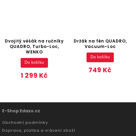
Dvojitý věšák na ručníky
Držák na fén QUADRO,
QUADRO, Turbo-Loc,
Vacuum-Loc
WENKO
Do košíku
Do košíku
749 Kč
1 299 Kč
E-Shop Edaxo.cz
Obchodní podmínky
Doprava, platba a vrácení zboží