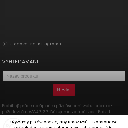
Sledovat na Instagramu
VYHLEDÁVÁNÍ
Hledat
Probíhají práce na úplném přizpůsobení webu edaxo.cz
požadavkům WCAG 2.2. Děkujeme za trpělivost. Pokud
narazíte na problém, kontaktujte nás: marketing@edaxo.cz.
Używamy plików cookie, aby umożliwić Ci komfortowe
przeglądanie strony internetowej lub poprawić jej