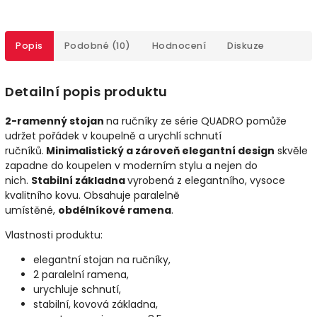
Popis
Podobné (10)
Hodnocení
Diskuze
Detailní popis produktu
2-ramenný stojan
na ručníky ze série QUADRO pomůže
udržet pořádek v koupelně a urychlí schnutí
ručníků.
Minimalistický a zároveň elegantní design
skvěle
zapadne do koupelen v moderním stylu a nejen do
nich.
Stabilní základna
vyrobená z elegantního, vysoce
kvalitního kovu. Obsahuje paralelně
umístěné,
obdélníkové ramena
.
Vlastnosti produktu:
elegantní stojan na ručníky,
2 paralelní ramena,
urychluje schnutí,
stabilní, kovová základna,