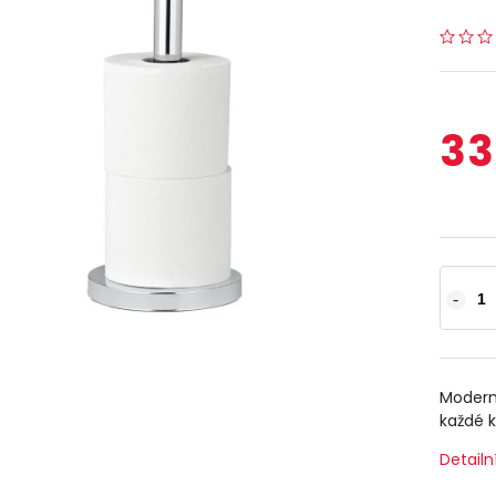
33
Modern
každé 
Detailn