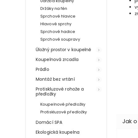
p
Údržba koupelny
v
Držáky na fén
z
Sprchové hlavice
Hlavové sprchy
Sprchové hadice
Sprchové soupravy
Úložný prostor v koupelně
Koupelnová zrcadla
Prádlo
Montáž bez vrtání
Protiskluzové rohože a
předložky
Koupelnové předložky
Protiskluzové předložky
Domácí SPA
Ekologická koupelna