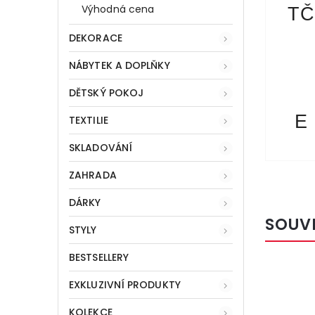
Výhodná cena
TČ
DEKORACE
NÁBYTEK A DOPLŇKY
DĚTSKÝ POKOJ
E
TEXTILIE
SKLADOVÁNÍ
ZAHRADA
DÁRKY
SOUV
STYLY
BESTSELLERY
Kód:
41029
EXKLUZIVNÍ PRODUKTY
VÝHODNÁ
CENA
KOLEKCE