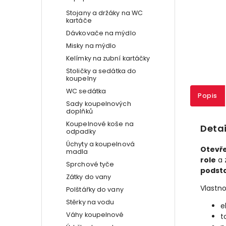
Stojany a držáky na WC
kartáče
Dávkovače na mýdlo
Misky na mýdlo
Kelímky na zubní kartáčky
Stoličky a sedátka do
koupelny
WC sedátka
Popis
Sady koupelnových
doplňků
Koupelnové koše na
Detai
odpadky
Úchyty a koupelnová
Otevře
madla
role
a 
Sprchové tyče
podst
Zátky do vany
Vlastno
Polštářky do vany
Stěrky na vodu
e
Váhy koupelnové
t