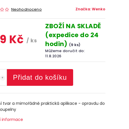
Značka:
Wenko
Neohodnoceno
ZBOŽÍ NA SKLADĚ
(expedice do 24
9 Kč
/ ks
hodin)
(9 ks)
Můžeme doručit do:
11.8.2026
Přidat do košíku
í tvar a mimořádně praktická aplikace - opravdu do
koupelny
í informace