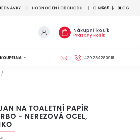
JEDNÁVKY
HODNOCENÍ OBCHODU
O NÁS
BLOG
CZK
Nákupní košík
Prázdný košík
KOUPELNA
KUCHYNĚ
DEKORACE
420 234280918
NÁBYTEK A
/
JAN NA TOALETNÍ PAPÍR
ERBO - NEREZOVÁ OCEL,
NKO
40