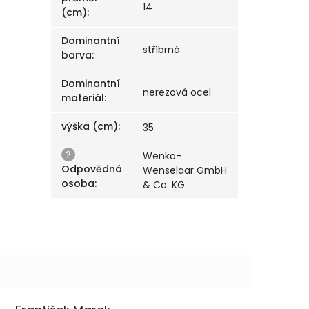
14
(cm)
:
Dominantní
stříbrná
barva
:
Dominantní
nerezová ocel
materiál
:
výška (cm)
:
35
?
Wenko-
Odpovědná
Wenselaar GmbH
osoba
:
& Co. KG