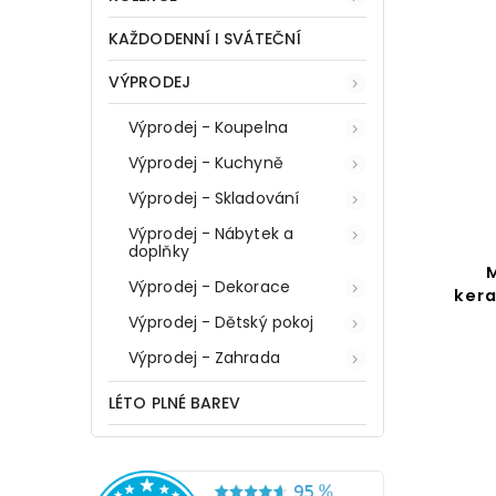
KAŽDODENNÍ I SVÁTEČNÍ
VÝPRODEJ
Výprodej - Koupelna
Výprodej - Kuchyně
Výprodej - Skladování
Výprodej - Nábytek a
doplňky
Toaletní kartáč, Minas,
Výprodej - Dekorace
barva černá, Wenko
kera
Výprodej - Dětský pokoj
Do košíku
Výprodej - Zahrada
329 Kč
LÉTO PLNÉ BAREV