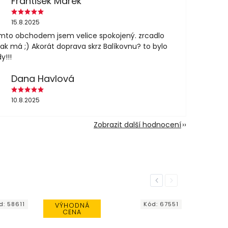
František Marek
15.8.2025
mto obchodem jsem velice spokojený. zrcadlo
jak má ;) Akorát doprava skrz Balíkovnu? to bylo
y!!!
Dana Havlová
10.8.2025
Zobrazit další hodnocení
Previous
Next
d:
58611
Kód:
67551
VÝHODNÁ
CENA