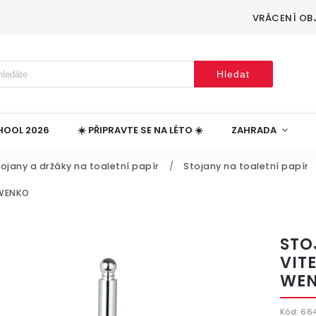
VRÁCENÍ OB
Hledat
HOOL 2026
☀️ PŘIPRAVTE SE NA LÉTO ☀️
ZAHRADA
ojany a držáky na toaletní papír
/
Stojany na toaletní papír
 WENKO
STO
VIT
WE
Kód:
66