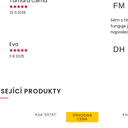
Tamara Černá
FM
23.11.2025
Sem s tí
funguje 
naposled
Eva
DH
11.8.2025
ISEJÍCÍ PRODUKTY
Kód:
50747
Kó
VÝHODNÁ
CENA