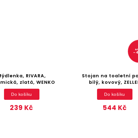
97
–
Mýdlenka, RIVARA,
Stojan na toaletní pa
mická, zlatá, WENKO
bílý, kovový, ZELLE
Do košíku
Do košíku
239 Kč
544 Kč