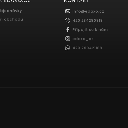
A EDAXO.CZ
KONTAKT
objednávky
info
@
edaxo.cz
ní obchodu
420 234280918
Připojit se k nám
edaxo_cz
420 790421188