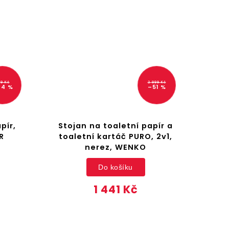
9 Kč
2 999 Kč
44 %
–51 %
pír,
Stojan na toaletní papír a
R
toaletní kartáč PURO, 2v1,
nerez, WENKO
Do košíku
1 441 Kč