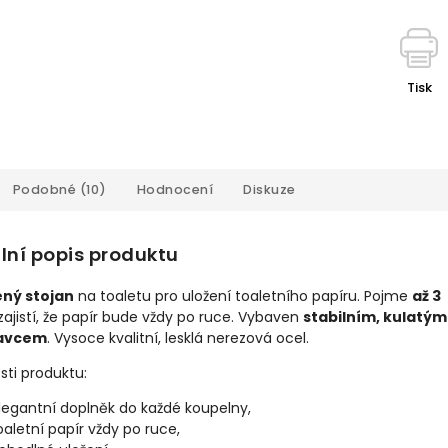
Tisk
Podobné (10)
Hodnocení
Diskuze
lní popis produktu
ný stojan
na toaletu pro uložení toaletního papíru. Pojme
až 3
zajistí, že papír bude vždy po ruce. Vybaven
stabilním, kulatým
avcem
. Vysoce kvalitní, lesklá nerezová ocel.
sti produktu:
legantní doplněk do každé koupelny,
oaletní papír vždy po ruce,