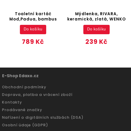
Toaletní kartáč
Mýdlenka, RIVARA,
Mod,Padua, bambus
keramická, zlatá, WENKO
Do košíku
Do košíku
789 Kč
239 Kč
E-Shop Edaxo.cz
Obchodní podmínky
Doprava, platba a vrácení zboží
Kontakty
Prodávané značky
Nařízení o digitálních službách (DSA)
Osobní údaje (GDPR)