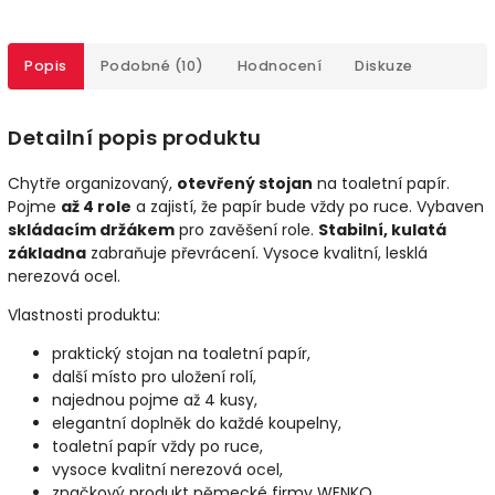
Popis
Podobné (10)
Hodnocení
Diskuze
Detailní popis produktu
Chytře organizovaný,
otevřený stojan
na toaletní papír.
Pojme
až 4 role
a zajistí, že papír bude vždy po ruce. Vybaven
skládacím držákem
pro zavěšení role.
Stabilní, kulatá
základna
zabraňuje převrácení. Vysoce kvalitní, lesklá
nerezová ocel.
Vlastnosti produktu:
praktický stojan na toaletní papír,
další místo pro uložení rolí,
najednou pojme až 4 kusy,
elegantní doplněk do každé koupelny,
toaletní papír vždy po ruce,
vysoce kvalitní nerezová ocel,
značkový produkt německé firmy WENKO.