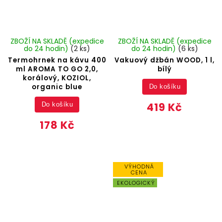
ZBOŽÍ NA SKLADĚ (expedice
ZBOŽÍ NA SKLADĚ (expedice
do 24 hodin)
(2 ks)
do 24 hodin)
(6 ks)
Termohrnek na kávu 400
Vakuový džbán WOOD, 1 l,
ml AROMA TO GO 2,0,
bílý
korálový, KOZIOL,
organic blue
Do košíku
419 Kč
Do košíku
178 Kč
VÝHODNÁ
CENA
EKOLOGICKÝ