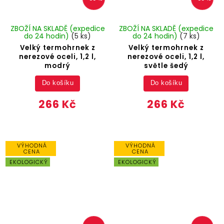
ZBOŽÍ NA SKLADĚ (expedice
ZBOŽÍ NA SKLADĚ (expedice
do 24 hodin)
(5 ks)
do 24 hodin)
(7 ks)
Velký termohrnek z
Velký termohrnek z
nerezové oceli, 1,2 l,
nerezové oceli, 1,2 l,
modrý
světle šedý
Do košíku
Do košíku
266 Kč
266 Kč
VÝHODNÁ
VÝHODNÁ
CENA
CENA
EKOLOGICKÝ
EKOLOGICKÝ