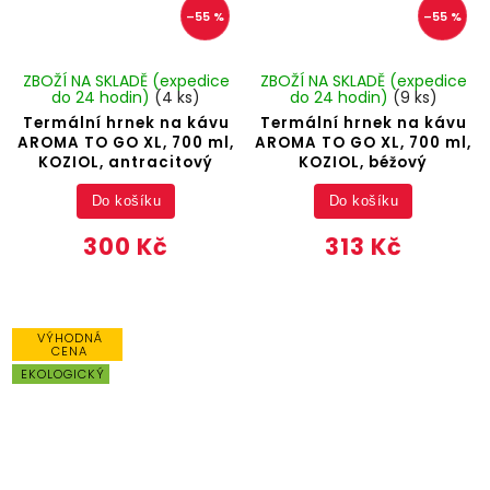
–55 %
–55 %
ZBOŽÍ NA SKLADĚ (expedice
ZBOŽÍ NA SKLADĚ (expedice
do 24 hodin)
(4 ks)
do 24 hodin)
(9 ks)
Termální hrnek na kávu
Termální hrnek na kávu
AROMA TO GO XL, 700 ml,
AROMA TO GO XL, 700 ml,
KOZIOL, antracitový
KOZIOL, béžový
Do košíku
Do košíku
300 Kč
313 Kč
VÝHODNÁ
CENA
EKOLOGICKÝ