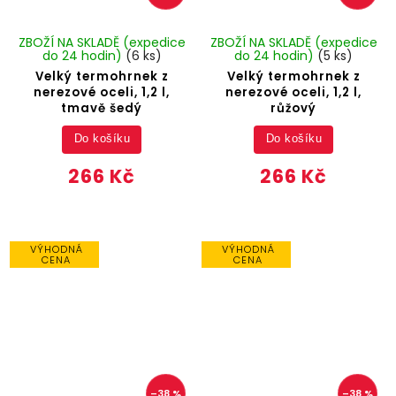
ZBOŽÍ NA SKLADĚ (expedice
ZBOŽÍ NA SKLADĚ (expedice
do 24 hodin)
(6 ks)
do 24 hodin)
(5 ks)
Velký termohrnek z
Velký termohrnek z
nerezové oceli, 1,2 l,
nerezové oceli, 1,2 l,
tmavě šedý
růžový
Do košíku
Do košíku
266 Kč
266 Kč
VÝHODNÁ
VÝHODNÁ
CENA
CENA
–38 %
–38 %