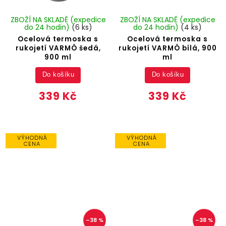
ZBOŽÍ NA SKLADĚ (expedice
ZBOŽÍ NA SKLADĚ (expedice
do 24 hodin)
(6 ks)
do 24 hodin)
(4 ks)
Ocelová termoska s
Ocelová termoska s
rukojetí VARMÖ šedá,
rukojetí VARMÖ bílá, 900
900 ml
ml
Do košíku
Do košíku
339 Kč
339 Kč
VÝHODNÁ
VÝHODNÁ
CENA
CENA
–38 %
–38 %