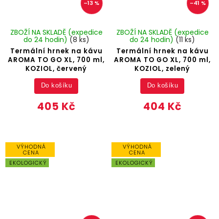
–13 %
–41 %
ZBOŽÍ NA SKLADĚ (expedice
ZBOŽÍ NA SKLADĚ (expedice
do 24 hodin)
(8 ks)
do 24 hodin)
(11 ks)
Termální hrnek na kávu
Termální hrnek na kávu
AROMA TO GO XL, 700 ml,
AROMA TO GO XL, 700 ml,
KOZIOL, červený
KOZIOL, zelený
Do košíku
Do košíku
405 Kč
404 Kč
VÝHODNÁ
VÝHODNÁ
CENA
CENA
EKOLOGICKÝ
EKOLOGICKÝ