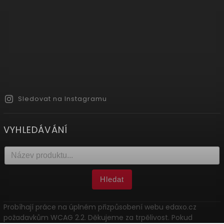
Sledovat na Instagramu
VYHLEDÁVÁNÍ
Hledat
Probíhají práce na úplném přizpůsobení webu edaxo.cz
požadavkům WCAG 2.2. Děkujeme za trpělivost. Pokud