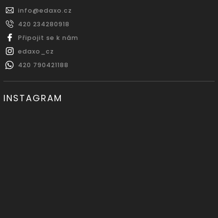
info
@
edaxo.cz
420 234280918
Připojit se k nám
edaxo_cz
420 790421188
INSTAGRAM