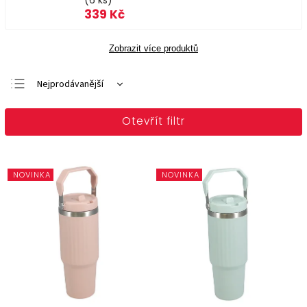
(6 ks)
339 Kč
Zobrazit více produktů
Nejprodávanější
Doporučujeme
Otevřít filtr
Nejlevnější
Nejdražší
Abecedně
NOVINKA
NOVINKA