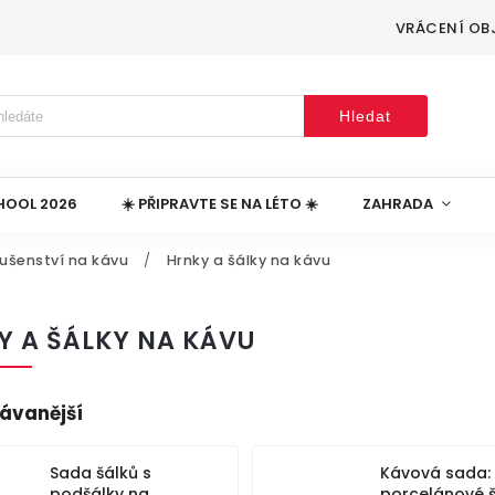
VRÁCENÍ OB
Hledat
HOOL 2026
☀️ PŘIPRAVTE SE NA LÉTO ☀️
ZAHRADA
lušenství na kávu
/
Hrnky a šálky na kávu
Y A ŠÁLKY NA KÁVU
ávanější
Sada šálků s
Kávová sada:
podšálky na
porcelánové š