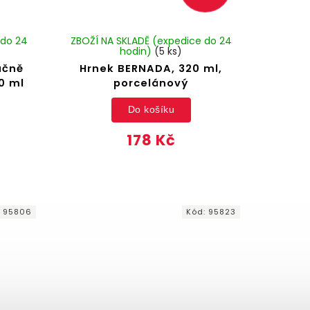
 do 24
ZBOŽÍ NA SKLADĚ (expedice do 24
hodin)
(5 ks)
učně
Hrnek BERNADA, 320 ml,
0 ml
porcelánový
Do košíku
178 Kč
:
95806
Kód:
95823