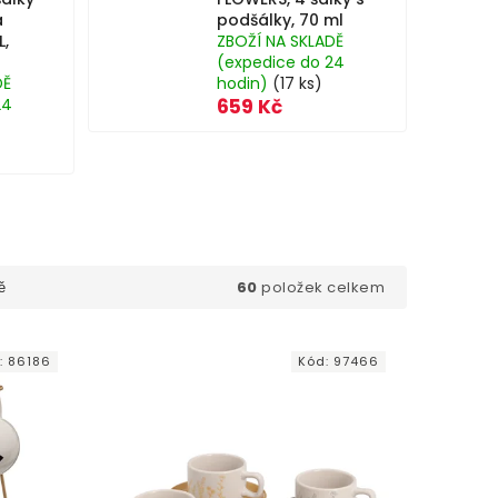
a
podšálky, 70 ml
L,
ZBOŽÍ NA SKLADĚ
(expedice do 24
DĚ
hodin)
(17 ks)
24
659 Kč
60
položek celkem
ě
:
86186
Kód:
97466