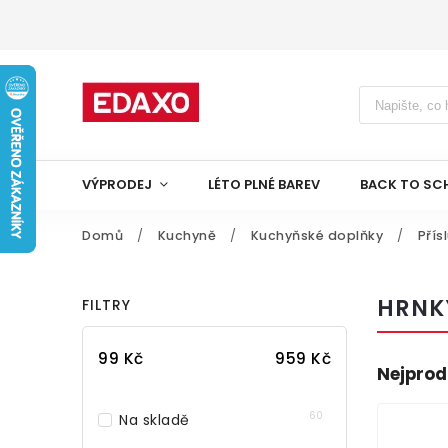
VÝPRODEJ
LÉTO PLNÉ BAREV
BACK TO SC
Domů
/
Kuchyně
/
Kuchyňské doplňky
/
Přís
HRNK
FILTRY
99
Kč
959
Kč
Nejprod
60
Na skladě