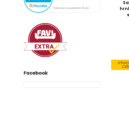
Sa
hrn
VÝHO
CE
Facebook