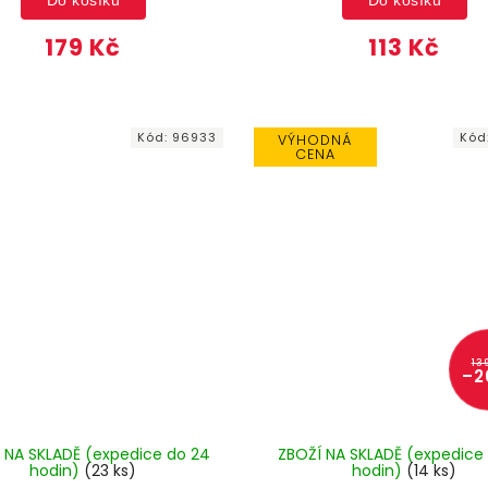
179 Kč
113 Kč
Kód:
96933
Kód
VÝHODNÁ
CENA
13
–2
 NA SKLADĚ (expedice do 24
ZBOŽÍ NA SKLADĚ (expedice
hodin)
(23 ks)
hodin)
(14 ks)