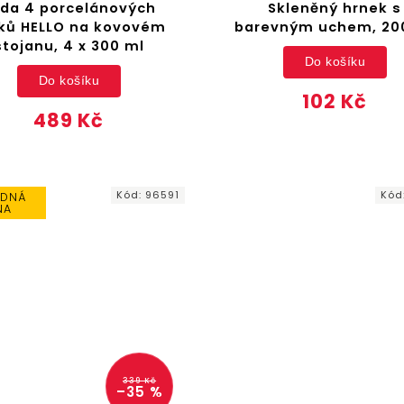
da 4 porcelánových
Skleněný hrnek s
ků HELLO na kovovém
barevným uchem, 20
stojanu, 4 x 300 ml
Do košíku
Do košíku
102 Kč
489 Kč
Kód:
96591
Kód
DNÁ
NA
339 Kč
–35 %