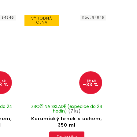
:
94846
Kód:
94845
VÝHODNÁ
CENA
9 Kč
169 Kč
3 %
–33 %
 do 24
ZBOŽÍ NA SKLADĚ (expedice do 24
hodin)
(7 ks)
chem,
Keramický hrnek s uchem,
l
350 ml
Do košíku