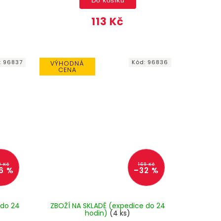
113 Kč
:
96837
Kód:
96836
VÝHODNÁ
CENA
9 Kč
169 Kč
6 %
–32 %
 do 24
ZBOŽÍ NA SKLADĚ (expedice do 24
hodin)
(4 ks)