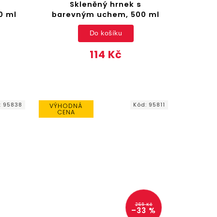
Skleněný hrnek s
0 ml
barevným uchem, 500 ml
Do košíku
114 Kč
:
95838
Kód:
95811
VÝHODNÁ
CENA
269 Kč
–33 %