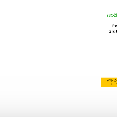
ZBOŽÍ
P
zla
VÝHO
CE