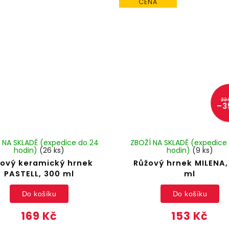
CENA
23
–3
 NA SKLADĚ (expedice do 24
ZBOŽÍ NA SKLADĚ (expedice
hodin)
(26 ks)
hodin)
(9 ks)
ový keramický hrnek
Růžový hrnek MILENA,
PASTELL, 300 ml
ml
Do košíku
Do košíku
169 Kč
153 Kč