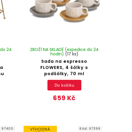
 do 24
ZBOŽÍ NA SKLADĚ (expedice do 24
hodin)
(17 ks)
Sada na espresso
 a
FLOWERS, 4 šálky s
nu
podšálky, 70 ml
Do košíku
659 Kč
:
97400
Kód:
97399
VÝHODNÁ