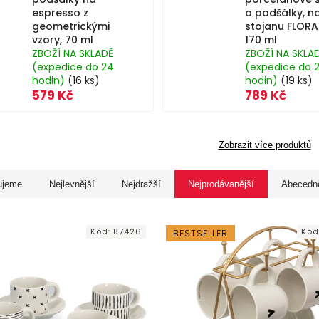
espresso z
a podšálky, n
geometrickými
stojanu FLORA
vzory, 70 ml
170 ml
ZBOŽÍ NA SKLADĚ
ZBOŽÍ NA SKLA
(expedice do 24
(expedice do 
hodin)
(16 ks)
hodin)
(19 ks)
579 Kč
789 Kč
Zobrazit více produktů
ujeme
Nejlevnější
Nejdražší
Nejprodávanější
Abecedn
Kód:
87426
Kód
BESTSELLER