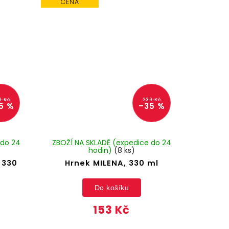
CENA
9 Kč
239 Kč
5 %
–35 %
 do 24
ZBOŽÍ NA SKLADĚ (expedice do 24
hodin)
(8 ks)
 330
Hrnek MILENA, 330 ml
Do košíku
153 Kč