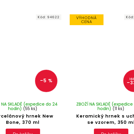
Kód:
94622
Kód
VÝHODNÁ
CENA
16
–5 %
–3
 NA SKLADĚ (expedice do 24
ZBOŽÍ NA SKLADĚ (expedice
hodin)
(55 ks)
hodin)
(11 ks)
rcelánový hrnek New
Keramický hrnek s u
Bone, 370 ml
se vzorem, 350 m
Do košíku
Do košíku