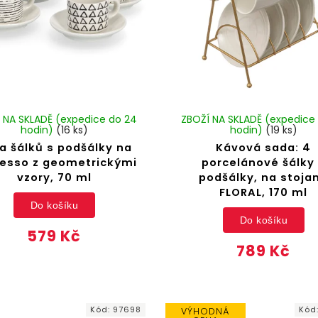
 NA SKLADĚ (expedice do 24
ZBOŽÍ NA SKLADĚ (expedice
hodin)
(16 ks)
hodin)
(19 ks)
a šálků s podšálky na
Kávová sada: 4
esso z geometrickými
porcelánové šálky
vzory, 70 ml
podšálky, na stoja
FLORAL, 170 ml
Do košíku
Do košíku
579 Kč
789 Kč
Kód:
97698
Kód
VÝHODNÁ