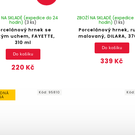
 NA SKLADĚ (expedice do 24
ZBOŽÍ NA SKLADĚ (expedice
hodin)
(3 ks)
hodin)
(1 ks)
orcelánový hrnek se
Porcelánový hrnek, r
tým uchem, FAYETTE,
malovaný, DILARA, 37
310 ml
Do košíku
Do košíku
339 Kč
220 Kč
Kód:
95810
Kód
DNÁ
NA