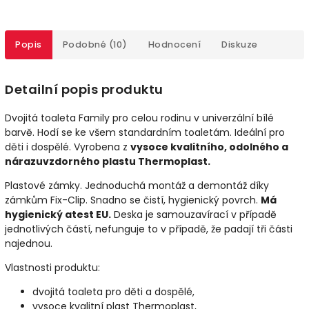
Popis
Podobné (10)
Hodnocení
Diskuze
Detailní popis produktu
Dvojitá toaleta Family pro celou rodinu v univerzální bílé
barvě. Hodí se ke všem standardním toaletám. Ideální pro
děti i dospělé. Vyrobena z
vysoce kvalitního, odolného a
nárazuvzdorného plastu Thermoplast.
Plastové zámky. Jednoduchá montáž a demontáž díky
zámkům Fix-Clip. Snadno se čistí, hygienický povrch.
Má
hygienický atest EU.
Deska je samouzavírací v případě
jednotlivých částí, nefunguje to v případě, že padají tři části
najednou.
Vlastnosti produktu:
dvojitá toaleta pro děti a dospělé,
vysoce kvalitní plast Thermoplast,