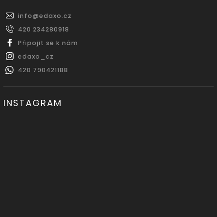
info
@
edaxo.cz
420 234280918
Připojit se k nám
edaxo_cz
420 790421188
INSTAGRAM