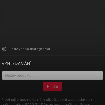
Sledovat na Instagramu
VYHLEDÁVÁNÍ
Hledat
Probíhají práce na úplném přizpůsobení webu edaxo.cz
požadavkům WCAG 2.2. Děkujeme za trpělivost. Pokud