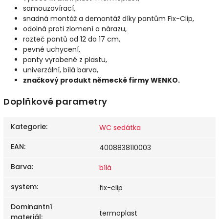
samouzavírací,
snadná montáž a demontáž díky pantům Fix-Clip,
odolná proti zlomení a nárazu,
rozteč pantů od 12 do 17 cm,
pevné uchycení,
panty vyrobené z plastu,
univerzální, bílá barva,
značkový produkt německé firmy WENKO.
Doplňkové parametry
Kategorie
:
WC sedátka
EAN
:
4008838110003
Barva
:
bílá
system
:
fix-clip
Dominantní
termoplast
materiál
: