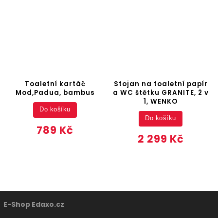
Toaletní kartáč
Stojan na toaletní papír
Mod,Padua, bambus
a WC štětku GRANITE, 2 v
1, WENKO
Do košíku
Do košíku
789 Kč
2 299 Kč
E-Shop Edaxo.cz