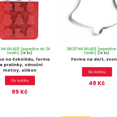
 NA SKLADĚ (expedice do 24
ZBOŽÍ NA SKLADĚ (expedice
hodin)
(14 ks)
hodin)
(14 ks)
a na čokoládu, forma
Forma na dort, zvo
a pralinky, vánoční
motivy, silikon
Do košíku
Do košíku
49 Kč
99 Kč