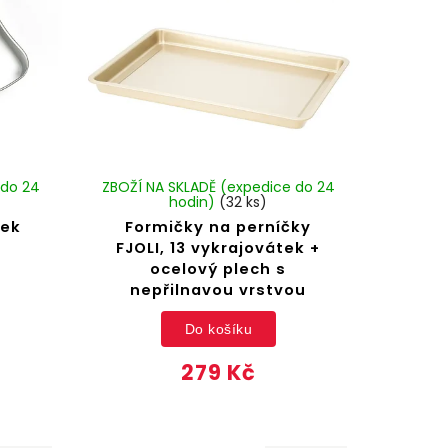
 do 24
ZBOŽÍ NA SKLADĚ (expedice do 24
hodin)
(32 ks)
nek
Formičky na perníčky
FJOLI, 13 vykrajovátek +
ocelový plech s
nepřilnavou vrstvou
Do košíku
279 Kč