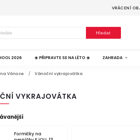
VRÁCENÍ OB
Hledat
HOOL 2026
☀️ PŘIPRAVTE SE NA LÉTO ☀️
ZAHRADA
 na Vánoce
/
Vánoční vykrajovátka
ČNÍ VYKRAJOVÁTKA
ávanější
Formičky na
perníčky FJOLI, 13