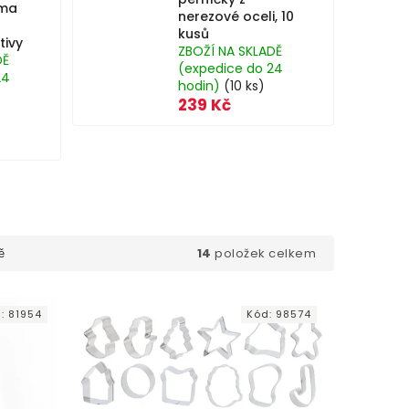
rma
nerezové oceli, 10
kusů
tivy
ZBOŽÍ NA SKLADĚ
DĚ
(expedice do 24
24
hodin)
(10 ks)
239 Kč
14
položek celkem
ě
d:
81954
Kód:
98574