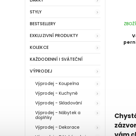
DÁRKY
STYLY
ZBOŽÍ
BESTSELLERY
EXKLUZIVNÍ PRODUKTY
V
pern
KOLEKCE
KAŽDODENNÍ I SVÁTEČNÍ
VÝPRODEJ
Výprodej - Koupelna
Výprodej - Kuchyně
Výprodej - Skladování
Výprodej - Nábytek a
Chystá
doplňky
zázvor
Výprodej - Dekorace
vám ch