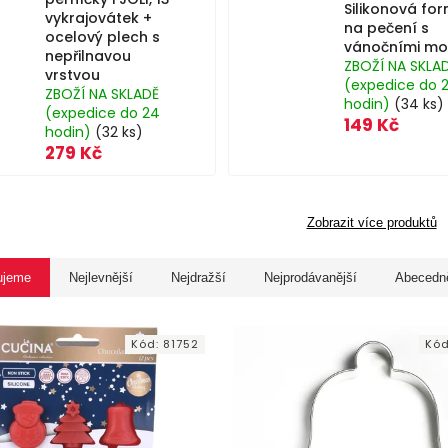
Silikonová fo
vykrajovátek +
na pečení s
ocelový plech s
vánočními mo
nepřilnavou
ZBOŽÍ NA SKLA
vrstvou
(expedice do 
ZBOŽÍ NA SKLADĚ
hodin)
(34 ks)
(expedice do 24
149 Kč
hodin)
(32 ks)
279 Kč
Zobrazit více produktů
ujeme
Nejlevnější
Nejdražší
Nejprodávanější
Abecedn
Kód:
81752
Kó