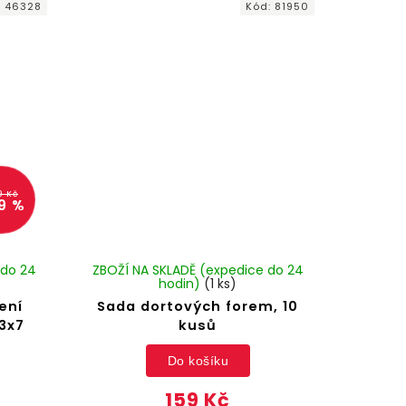
:
46328
Kód:
81950
9 Kč
9 %
 do 24
ZBOŽÍ NA SKLADĚ (expedice do 24
hodin)
(1 ks)
ení
Sada dortových forem, 10
13x7
kusů
Do košíku
159 Kč