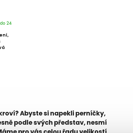
 do 24
ení,
s
vá
roví? Abyste si napekli perníčky,
řesně podle svých představ, nesmí
áme pro vás celou řadu velikostí