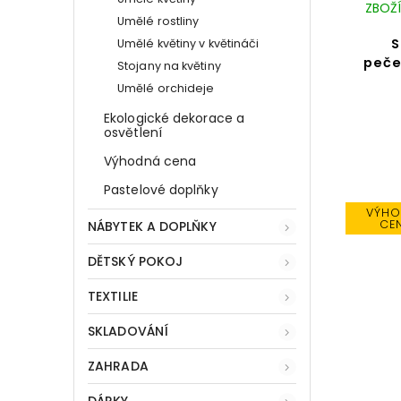
ZBOŽÍ
Umělé rostliny
S
Umělé květiny v květináči
peče
Stojany na květiny
Umělé orchideje
Ekologické dekorace a
osvětlení
Výhodná cena
Pastelové doplňky
VÝHO
CE
NÁBYTEK A DOPLŇKY
DĚTSKÝ POKOJ
TEXTILIE
SKLADOVÁNÍ
ZAHRADA