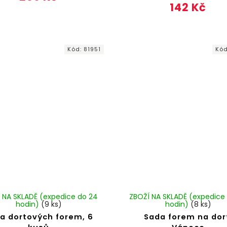
142 Kč
Kód:
81951
Kó
 NA SKLADĚ (expedice do 24
ZBOŽÍ NA SKLADĚ (expedice
hodin)
(9 ks)
hodin)
(8 ks)
a dortových forem, 6
Sada forem na dor