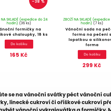
–38 %
 NA SKLADĚ (expedice do 24
ZBOŽÍ NA SKLADĚ (expedice
hodin)
(36 ks)
hodin)
(7 ks)
ánoční formičky na
Vánoční sada na peč
íkové chaloupky, 18 ks
forma na pečení 
lopatkou a silikono
Do košíku
forma
165 Kč
Do košíku
299 Kč
te se na vánoční svátky péct vánoční cuk
ky, linecké cukroví či oříškové cukroví p
ybět vánoční vykrajovátka a formičky. M