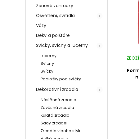
Zenové zahrádky
Osvětlení, svítidla
Vázy
Deky a polštáře
Svíčky, svícny a lucerny
Lucerny
ZBOŽÍ
Svícny
Form
Svíčky
n
Podložky pod svíčky
Dekorativní zrcadla
Nástěnná zrcadla
Závěsná zrcadla
Kulatá zrcadla
Sady zrcadel
Zrcadla v boho stylu
Velká zrcadla