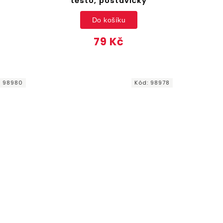
těsto, postavičky
Do košíku
79 Kč
:
98980
Kód:
98978