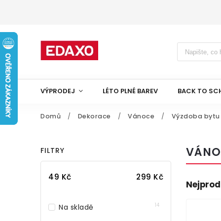
VÝPRODEJ
LÉTO PLNÉ BAREV
BACK TO SC
Domů
/
Dekorace
/
Vánoce
/
Výzdoba bytu
VÁNO
FILTRY
49
Kč
299
Kč
Nejprod
14
Na skladě