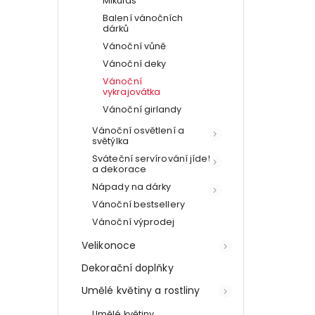
Mikuláš
Balení vánočních
dárků
Vánoční vůně
Vánoční deky
Vánoční
vykrajovátka
Vánoční girlandy
Vánoční osvětlení a
světýlka
Sváteční servírování jídel
a dekorace
Nápady na dárky
Vánoční bestsellery
Vánoční výprodej
Velikonoce
Dekorační doplňky
Umělé květiny a rostliny
Umělé květiny