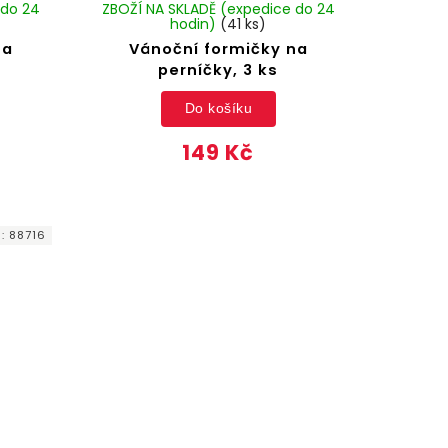
 do 24
ZBOŽÍ NA SKLADĚ (expedice do 24
hodin)
(41 ks)
na
Vánoční formičky na
perníčky, 3 ks
Do košíku
149 Kč
d:
88716