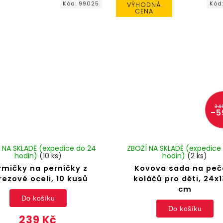
Kód:
99025
Kód
VÝHODNÁ
CENA
34
–5
 NA SKLADĚ (expedice do 24
ZBOŽÍ NA SKLADĚ (expedice
hodin)
(10 ks)
hodin)
(2 ks)
rmičky na perníčky z
Kovova sada na peč
rezové oceli, 10 kusů
koláčů pro děti, 24x
cm
Do košíku
Do košíku
239 Kč