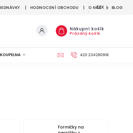
JEDNÁVKY
HODNOCENÍ OBCHODU
O NÁS
BLOG
CZK
Nákupní košík
Prázdný košík
KOUPELNA
KUCHYNĚ
DEKORACE
420 234280918
NÁBYTEK A
Formičky na
perníčky z