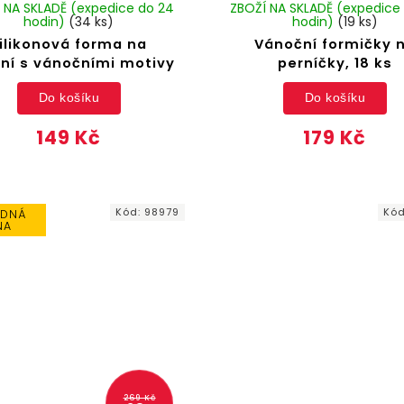
 NA SKLADĚ (expedice do 24
ZBOŽÍ NA SKLADĚ (expedice
hodin)
(34 ks)
hodin)
(19 ks)
ilikonová forma na
Vánoční formičky 
ní s vánočními motivy
perníčky, 18 ks
Do košíku
Do košíku
149 Kč
179 Kč
Kód:
98979
Kó
DNÁ
NA
269 Kč