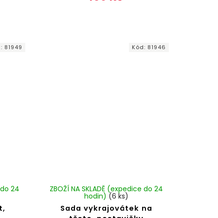
d:
81949
Kód:
81946
 do 24
ZBOŽÍ NA SKLADĚ (expedice do 24
hodin)
(6 ks)
t,
Sada vykrajovátek na