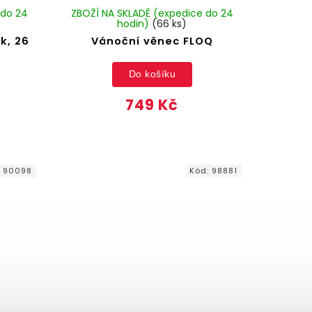
 do 24
ZBOŽÍ NA SKLADĚ (expedice do 24
hodin)
(66 ks)
k, 26
Vánoční věnec FLOQ
Do košíku
749 Kč
:
90098
Kód:
98881