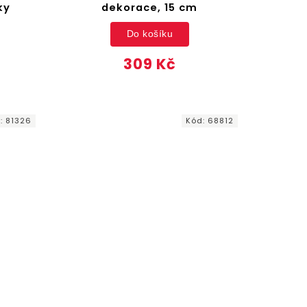
ky
dekorace, 15 cm
Do košíku
309 Kč
d:
81326
Kód:
68812