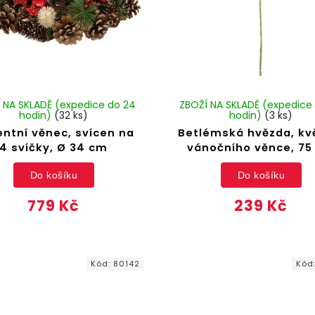
 NA SKLADĚ (expedice do 24
ZBOŽÍ NA SKLADĚ (expedice
hodin)
(32 ks)
hodin)
(3 ks)
ntní věnec, svícen na
Betlémská hvězda, kv
4 svíčky, Ø 34 cm
vánočního věnce, 75
Do košíku
Do košíku
779 Kč
239 Kč
Kód:
80142
Kód