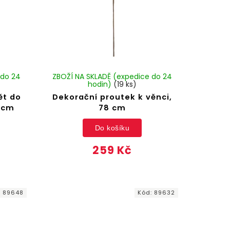
 do 24
ZBOŽÍ NA SKLADĚ (expedice do 24
hodin)
(19 ks)
ět do
Dekorační proutek k věnci,
 cm
78 cm
Do košíku
259 Kč
:
89648
Kód:
89632