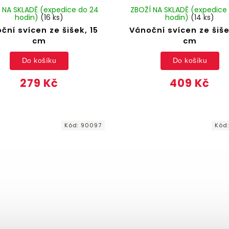
 NA SKLADĚ (expedice do 24
ZBOŽÍ NA SKLADĚ (expedice
hodin)
(16 ks)
hodin)
(14 ks)
ční svícen ze šišek, 15
Vánoční svícen ze šiše
cm
cm
Do košíku
Do košíku
279 Kč
409 Kč
Kód:
90097
Kód