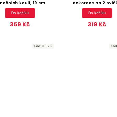
nočních koulí, 19 cm
dekorace na 2 svíč
Do košíku
Do košíku
359 Kč
319 Kč
Kód:
81325
Kó