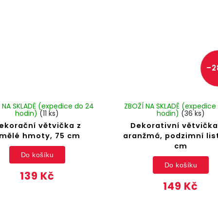
–2
 NA SKLADĚ (expedice do 24
ZBOŽÍ NA SKLADĚ (expedice
hodin)
(11 ks)
hodin)
(36 ks)
ekorační větvička z
Dekorativní větvička
mělé hmoty, 75 cm
aranžmá, podzimní list
cm
Do košíku
Do košíku
139 Kč
149 Kč