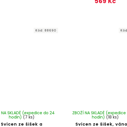
569 Kč
Kód:
88690
Kó
 NA SKLADĚ (expedice do 24
ZBOŽÍ NA SKLADĚ (expedice
hodin)
(7 ks)
hodin)
(18 ks)
Svícen ze šišek a
Svícen ze šišek, ván