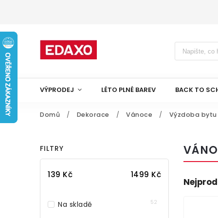
VÝPRODEJ
LÉTO PLNÉ BAREV
BACK TO SC
Domů
/
Dekorace
/
Vánoce
/
Výzdoba bytu
VÁNO
FILTRY
139
Kč
1499
Kč
Nejprod
52
Na skladě