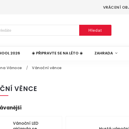
VRÁCENÍ OB
Hledat
HOOL 2026
☀️ PŘIPRAVTE SE NA LÉTO ☀️
ZAHRADA
 na Vánoce
/
Vánoční věnce
ČNÍ VĚNCE
ávanější
Vánoční LED
girlanda se
Hustá vánočn