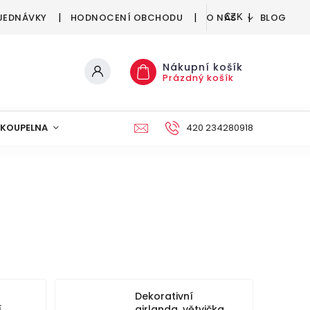
JEDNÁVKY
HODNOCENÍ OBCHODU
O NÁS
BLOG
CZK
Nákupní košík
Prázdný košík
KOUPELNA
KUCHYNĚ
DEKORACE
420 234280918
NÁBYTEK A
Dekorativní
í
girlanda, větvička