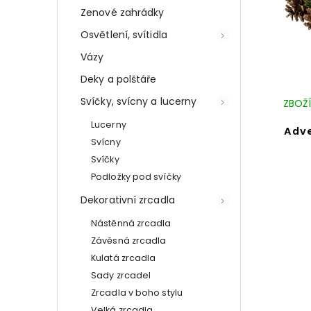
Zenové zahrádky
Osvětlení, svítidla
Vázy
Deky a polštáře
Svíčky, svícny a lucerny
ZBOŽÍ
Lucerny
Adve
Svícny
Svíčky
Podložky pod svíčky
Dekorativní zrcadla
Nástěnná zrcadla
Závěsná zrcadla
Kulatá zrcadla
Sady zrcadel
Zrcadla v boho stylu
Velká zrcadla