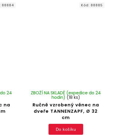
:
88884
Kód:
88885
 do 24
ZBOŽÍ NA SKLADĚ (expedice do 24
hodin)
(18 ks)
c na
Ručně vzrobený věnec na
 cm
dveře TANNENZAPF, Ø 32
cm
Do košíku