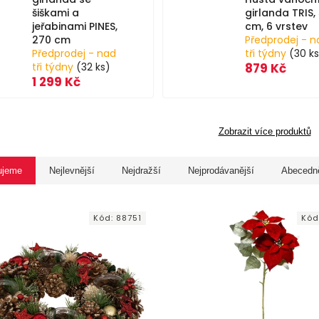
šiškami a
girlanda TRIS,
jeřabinami PINES,
cm, 6 vrstev
270 cm
Předprodej - n
Předprodej - nad
tři týdny
(30 ks
tři týdny
(32 ks)
879 Kč
1 299 Kč
Zobrazit více produktů
ujeme
Nejlevnější
Nejdražší
Nejprodávanější
Abecedn
Kód:
88751
Kód