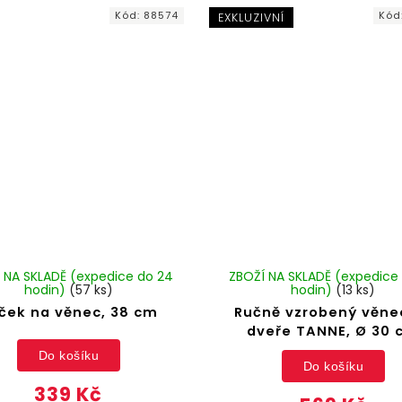
Kód:
88574
Kód
EXKLUZIVNÍ
 NA SKLADĚ (expedice do 24
ZBOŽÍ NA SKLADĚ (expedice
hodin)
(57 ks)
hodin)
(13 ks)
ček na věnec, 38 cm
Ručně vzrobený věne
dveře TANNE, Ø 30
Do košíku
Do košíku
339 Kč