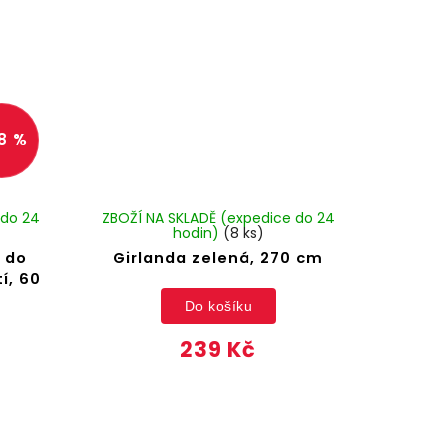
8 %
 do 24
ZBOŽÍ NA SKLADĚ (expedice do 24
hodin)
(8 ks)
 do
Girlanda zelená, 270 cm
í, 60
Do košíku
239 Kč