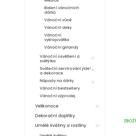
Mikuláš
Balení vánočních
dárků
Vánoční vůně
Vánoční deky
Vánoční
vykrajovátka
Vánoční girlandy
Vánoční osvětlení a
světýlka
Sváteční servírování jídel
a dekorace
Nápady na dárky
Vánoční bestsellery
Vánoční výprodej
Velikonoce
Dekorační doplňky
ZBOŽÍ
Umělé květiny a rostliny
Umělé květiny