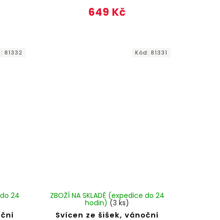
649 Kč
d:
81332
Kód:
81331
 do 24
ZBOŽÍ NA SKLADĚ (expedice do 24
hodin)
(3 ks)
oční
Svícen ze šišek, vánoční