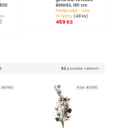
 500
BERRIES, 180 cm
Předprodej - nad
ad
tři týdny
(48 ks)
)
459 Kč
52
položek celkem
ě
:
80180
Kód:
80165