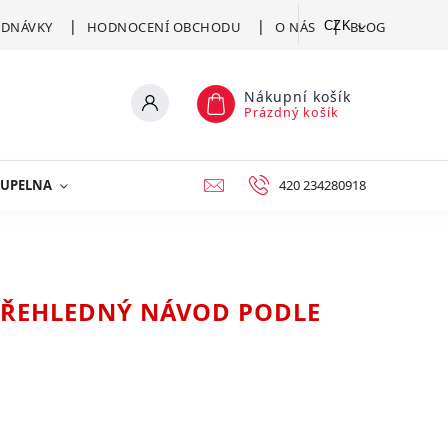
EDNÁVKY
HODNOCENÍ OBCHODU
O NÁS
CZK
BLOG
Nákupní košík
Prázdný košík
UPELNA
KUCHYNĚ
DEKORACE
420 234280918
NÁBYTEK A D
 PŘEHLEDNÝ NÁVOD PODLE