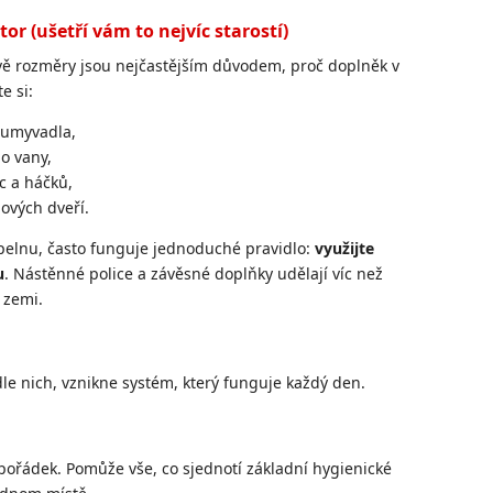
or (ušetří vám to nejvíc starostí)
ávě rozměry jsou nejčastějším důvodem, proč doplněk v
e si:
 umyvadla,
o vany,
c a háčků,
hových dveří.
elnu, často funguje jednoduché pravidlo:
využijte
u
. Nástěnné police a závěsné doplňky udělají víc než
 zemi.
dle nich, vznikne systém, který funguje každý den.
epořádek. Pomůže vše, co sjednotí základní hygienické