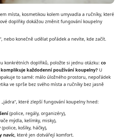
m místa, kosmetikou kolem umyvadla a ručníky, které
lnové doplňky dokážou změnit fungování koupelny
t“, nebo konečně udělat pořádek a nevíte, kde začít.
ru konkrétních doplňků, položte si jednu otázku:
co
 komplikuje každodenní používání koupelny?
U
opakuje to samé: málo úložného prostoru, nepořádek
ika ve sprše bez svého místa a ručníky bez jasně
od „jádra“, které zlepší fungování koupelny hned:
šení
(police, regály, organizéry),
ače mýdla, kelímky, misky),
y
(police, košíky, háčky),
y navíc
, které jen dotvářejí komfort.