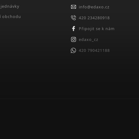
bjednávky
info
@
edaxo.cz
í obchodu
420 234280918
Připojit se k nám
edaxo_cz
420 790421188