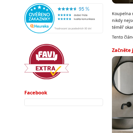
Koupelna 
nikdy nejs
téměř okam
Tento člán
Začněte 
Facebook