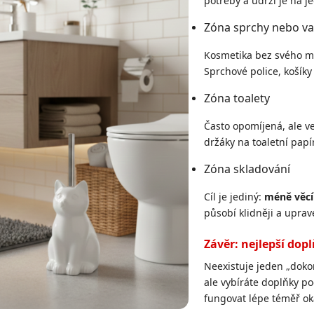
potřeby a udrží je na 
Zóna sprchy nebo v
Kosmetika bez svého mí
Sprchové police, košíky
Zóna toalety
Často opomíjená, ale ve
držáky na toaletní papí
Zóna skladování
Cíl je jediný:
méně věcí
působí klidněji a uprav
Závěr: nejlepší dop
Neexistuje jeden „dok
ale vybíráte doplňky p
fungovat lépe téměř ok