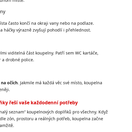
jednom místě.
any
sta často končí na okraji vany nebo na podlaze.
 a háčky výrazně zvyšují pohodlí i přehlednost.
lmi viditelná část koupelny. Patří sem WC kartáče,
r a drobné police.
 na očích
. Jakmile má každá věc své místo, koupelna
eněji.
lňky řeší vaše každodenní potřeby
onalý seznam“ koupelnových doplňků pro všechny. Když
odle zón, prostoru a reálných potřeb, koupelna začne
amžitě.