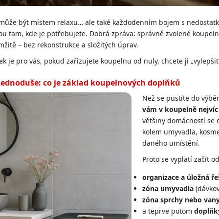
může být místem relaxu… ale také každodenním bojem s nedostatke
ou tam, kde je potřebujete. Dobrá zpráva: správně zvolené koupe
žitě – bez rekonstrukce a složitých úprav.
ek je pro vás, pokud zařizujete koupelnu od nuly, chcete ji „vylepši
jednoduše: co je základ koupelnových doplňků
Než se pustíte do výbě
vám v koupelně nejvíc
většiny domácností se 
kolem umyvadla, kosmet
daného umístění.
Proto se vyplatí začít 
organizace a úložná ře
zóna umyvadla
(dávkov
zóna sprchy nebo van
a teprve potom
doplňk