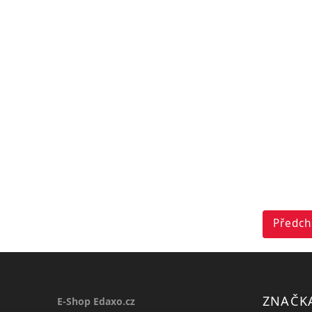
Předch
ZNAČK
E-Shop Edaxo.cz