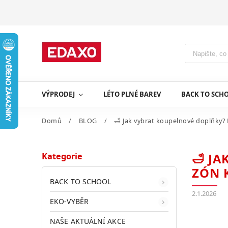
VÝPRODEJ
LÉTO PLNÉ BAREV
BACK TO SCHO
Domů
/
BLOG
/
🛁 Jak vybrat koupelnové doplňky?
Kategorie
🛁 J
ZÓN 
BACK TO SCHOOL
2.1.2026
EKO-VYBĚR
NAŠE AKTUÁLNÍ AKCE