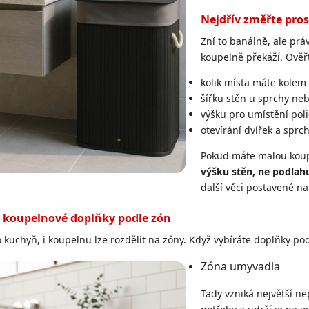
Nejdřív změřte prost
Zní to banálně, ale pr
koupelně překáží. Ověřt
kolik místa máte kolem
šířku stěn u sprchy neb
výšku pro umístění poli
otevírání dvířek a sprc
Pokud máte malou koup
výšku stěn, ne podlah
další věci postavené na
e koupelnové doplňky podle zón
o kuchyň, i koupelnu lze rozdělit na zóny. Když vybíráte doplňky po
Zóna umyvadla
Tady vzniká největší n