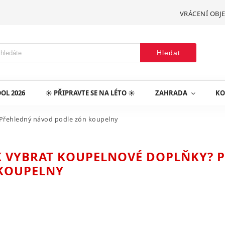
VRÁCENÍ OBJ
Hledat
OL 2026
☀️ PŘIPRAVTE SE NA LÉTO ☀️
ZAHRADA
KO
 Přehledný návod podle zón koupelny
AK VYBRAT KOUPELNOVÉ DOPLŇKY?
KOUPELNY