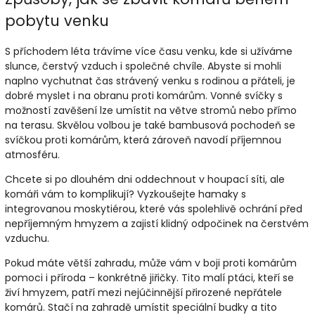
pobytu venku
S příchodem léta trávíme více času venku, kde si užíváme
slunce, čerstvý vzduch i společné chvíle. Abyste si mohli
naplno vychutnat čas strávený venku s rodinou a přáteli, je
dobré myslet i na obranu proti komárům. Vonné svíčky s
možností zavěšení lze umístit na větve stromů nebo přímo
na terasu. Skvělou volbou je také bambusová pochodeň se
svíčkou proti komárům, která zároveň navodí příjemnou
atmosféru.
Chcete si po dlouhém dni oddechnout v houpací síti, ale
komáři vám to komplikují? Vyzkoušejte hamaky s
integrovanou moskytiérou, které vás spolehlivě ochrání před
nepříjemným hmyzem a zajistí klidný odpočinek na čerstvém
vzduchu.
Pokud máte větší zahradu, může vám v boji proti komárům
pomoci i příroda – konkrétně jiřičky. Tito malí ptáci, kteří se
živí hmyzem, patří mezi nejúčinnější přirozené nepřátele
komárů. Stačí na zahradě umístit speciální budky a tito