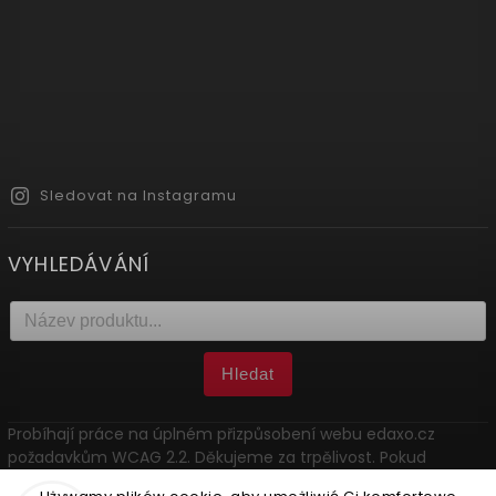
Sledovat na Instagramu
VYHLEDÁVÁNÍ
Hledat
Probíhají práce na úplném přizpůsobení webu edaxo.cz
požadavkům WCAG 2.2. Děkujeme za trpělivost. Pokud
narazíte na problém, kontaktujte nás: marketing@edaxo.cz.