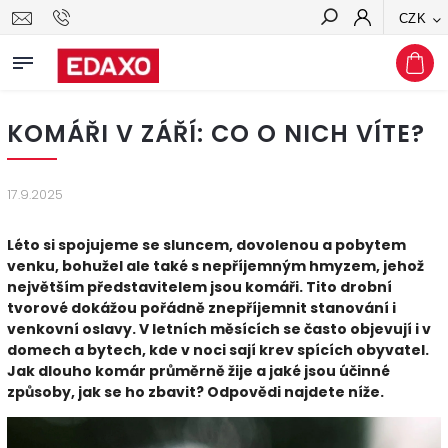
CZK
Hledat
KOMÁŘI V ZÁŘÍ: CO O NICH VÍTE?
17.9.2025
Léto si spojujeme se sluncem, dovolenou a pobytem
venku, bohužel ale také s nepříjemným hmyzem, jehož
největším představitelem jsou komáři. Tito drobní
tvorové dokážou pořádně znepříjemnit stanování i
venkovní oslavy. V letních měsících se často objevují i v
domech a bytech, kde v noci sají krev spících obyvatel.
Jak dlouho komár průměrně žije a jaké jsou účinné
způsoby, jak se ho zbavit? Odpovědi najdete níže.