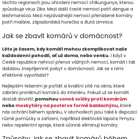
těchto regionech jsou ohroženi nemocí chikungunya, kterou
způsobuje virus Zika. Mezi další časté nemoci patří dengue a
leishmanióza. Mezi nejzávažnější nemoci přenášené komáry
patří malárie, západonilská horečka a žlutá zimnice.
Jak se zbavit komárů v domácnost?
Léto je časem, kdy komáři mohou zkomplikovat naše
každodenní pohodlí, ať už doma, nebo venku.
I když v
České republice nehrozí přenos vážných nemocí, komáři i tak
dokážou znepříjemnit pobyt v domácnosti. Jak se s nimi
efektivně vypořádat?
Nejlepším řešením je pořídit si kvalitní sítě na okna, které
zabrání proniknutí komárů do interiéru. Pokud už se komáři
dostali dovnitř,
pomohou
vonné svíčky proti komárům
nebo
moskytiéry na postel ve formě baldachýnu
,
které
nás ochrání během spánku
.
V obchodech jsou také k dispozici
různé pomůcky a zařízení, například elektrické lapače hmyzu
nebo repelentní spreje, které účinně eliminují komáry.
Způsoby, jak se zbavit komárů během