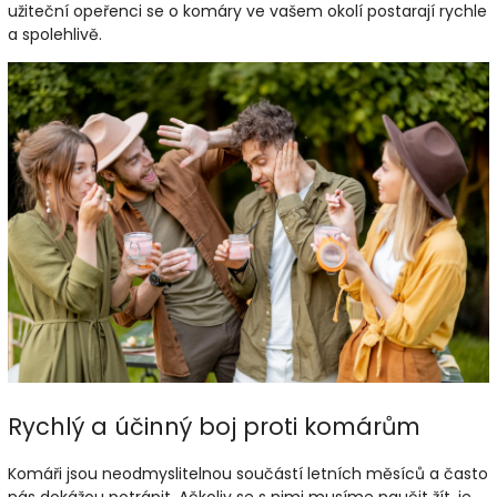
užiteční opeřenci se o komáry ve vašem okolí postarají rychle
a spolehlivě.
Rychlý a účinný boj proti komárům
Komáři jsou neodmyslitelnou součástí letních měsíců a často