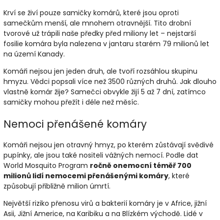
Krví se živí pouze samičky komárů, které jsou oproti
samečkům menší, ale mnohem otravnější. Tito drobní
tvorové už trápili naše předky před miliony let – nejstarší
fosilie komára byla nalezena v jantaru starém 79 milionů let
na území Kanady.
Komáři nejsou jen jeden druh, ale tvoří rozsáhlou skupinu
hmyzu. Vědci popsali více než 3500 různých druhů. Jak dlouho
vlastně komár žije? Samečci obvykle žijí 5 až 7 dní, zatímco
samičky mohou přežít i déle než měsíc.
Nemoci přenášené komáry
Komáři nejsou jen otravný hmyz, po kterém zůstávají svědivé
pupínky, ale jsou také nositeli vážných nemocí. Podle dat
World Mosquito Program
ročně onemocní téměř 700
milionů lidí nemocemi přenášenými komáry
, které
způsobují přibližně milion úmrtí.
Největší riziko přenosu virů a bakterií komáry je v Africe, jižní
Asii, Jižní Americe, na Karibiku a na Blízkém východě. Lidé v