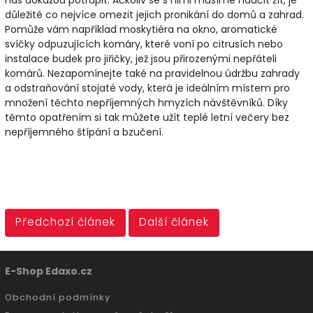
nás dokážou potrápit. Ačkoliv se s nimi musíme naučit žít, je
důležité co nejvíce omezit jejich pronikání do domů a zahrad.
Pomůže vám například moskytiéra na okno, aromatické
svíčky odpuzujících komáry, které voní po citrusích nebo
instalace budek pro jiřičky, jež jsou přirozenými nepřáteli
komárů. Nezapomínejte také na pravidelnou údržbu zahrady
a odstraňování stojaté vody, která je ideálním místem pro
množení těchto nepříjemných hmyzích návštěvníků. Díky
těmto opatřením si tak můžete užít teplé letní večery bez
nepříjemného štípání a bzučení.
Předchozí článek
Další článek
E-Shop Edaxo.cz
Obchodní podmínky