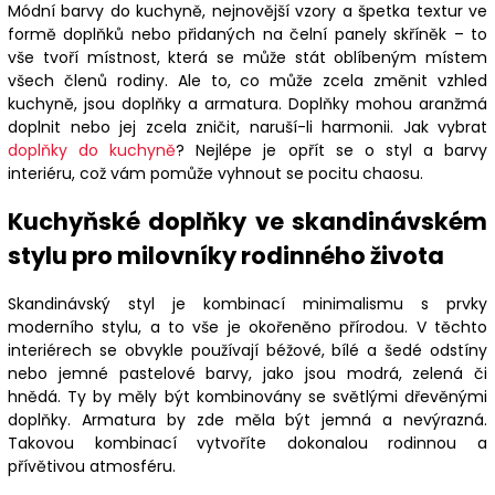
Módní barvy do kuchyně, nejnovější vzory a špetka textur ve
formě doplňků nebo přidaných na čelní panely skříněk – to
vše tvoří místnost, která se může stát oblíbeným místem
všech členů rodiny. Ale to, co může zcela změnit vzhled
kuchyně, jsou doplňky a armatura. Doplňky mohou aranžmá
doplnit nebo jej zcela zničit, naruší-li harmonii. Jak vybrat
doplňky do kuchyně
? Nejlépe je opřít se o styl a barvy
interiéru, což vám pomůže vyhnout se pocitu chaosu.
Kuchyňské doplňky ve skandinávském
stylu pro milovníky rodinného života
Skandinávský styl je kombinací minimalismu s prvky
moderního stylu, a to vše je okořeněno přírodou. V těchto
interiérech se obvykle používají béžové, bílé a šedé odstíny
nebo jemné pastelové barvy, jako jsou modrá, zelená či
hnědá. Ty by měly být kombinovány se světlými dřevěnými
doplňky. Armatura by zde měla být jemná a nevýrazná.
Takovou kombinací vytvoříte dokonalou rodinnou a
přívětivou atmosféru.