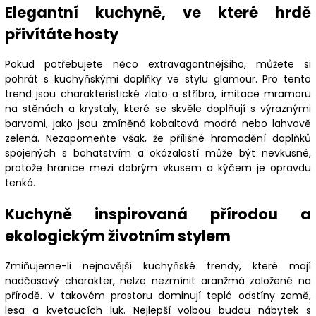
Elegantní kuchyně, ve které hrdě
přivítáte hosty
Pokud potřebujete něco extravagantnějšího, můžete si
pohrát s kuchyňskými doplňky ve stylu glamour. Pro tento
trend jsou charakteristické zlato a stříbro, imitace mramoru
na stěnách a krystaly, které se skvěle doplňují s výraznými
barvami, jako jsou zmíněná kobaltová modrá nebo lahvově
zelená. Nezapomeňte však, že přílišné hromadění doplňků
spojených s bohatstvím a okázalostí může být nevkusné,
protože hranice mezi dobrým vkusem a kýčem je opravdu
tenká.
Kuchyně inspirovaná přírodou a
ekologickým životním stylem
Zmiňujeme-li nejnovější kuchyňské trendy, které mají
nadčasový charakter, nelze nezmínit aranžmá založené na
přírodě. V takovém prostoru dominují teplé odstíny země,
lesa a kvetoucích luk. Nejlepší volbou budou nábytek s