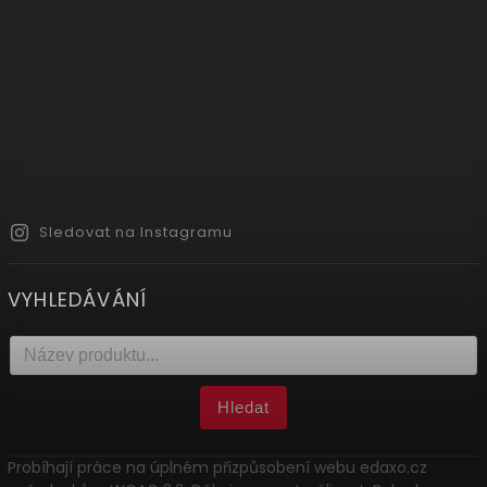
Sledovat na Instagramu
VYHLEDÁVÁNÍ
Hledat
Probíhají práce na úplném přizpůsobení webu edaxo.cz