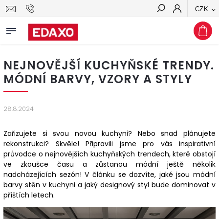
CZK
Hledat
NEJNOVĚJŠÍ KUCHYŇSKÉ TRENDY.
MÓDNÍ BARVY, VZORY A STYLY
28.8.2024
Zařizujete si svou novou kuchyni? Nebo snad plánujete
rekonstrukci? Skvěle! Připravili jsme pro vás inspirativní
průvodce o nejnovějších kuchyňských trendech, které obstojí
ve zkoušce času a zůstanou módní ještě několik
nadcházejících sezón! V článku se dozvíte, jaké jsou módní
barvy stěn v kuchyni a jaký designový styl bude dominovat v
příštích letech.