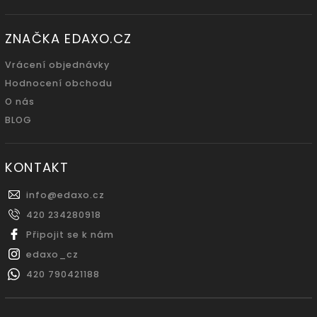
ZNAČKA EDAXO.CZ
Vrácení objednávky
Hodnocení obchodu
O nás
BLOG
KONTAKT
info
@
edaxo.cz
420 234280918
Připojit se k nám
edaxo_cz
420 790421188