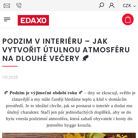
CZK
Hledat
PODZIM V INTERIÉRU – JAK
VYTVOŘIT ÚTULNOU ATMOSFÉRU
NA DLOUHÉ VEČERY 🍂
1.10.2025
🍂
Podzim je výjimečné období roku
🍂 – dny se zkracují, světlo je
zlatavější a my stále častěji hledáme teplo a klid v domácím
prostředí. Je to ideální chvíle, jak se postarat o interiér a dodat mu
útulný charakter. Stačí jen pár jednoduchých doplňků, aby se do
bytu vnesla podzimní atmosféra, která zahalí obyvatele i hosty do
jemného hygge kouzla.