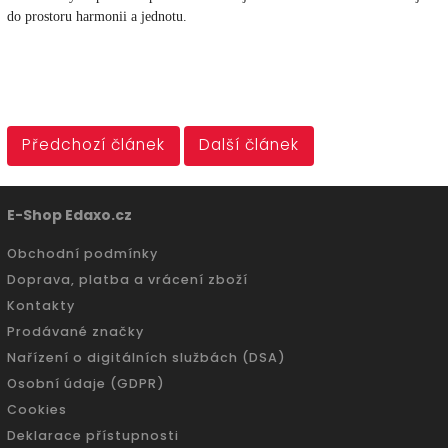
do prostoru harmonii a jednotu.
Předchozí článek
Další článek
E-Shop Edaxo.cz
Obchodní podmínky
Doprava, platba a vrácení zboží
Kontakty
Prodávané značky
Nařízení o digitálních službách (DSA)
Osobní údaje (GDPR)
Cookies
Deklarace přístupnosti