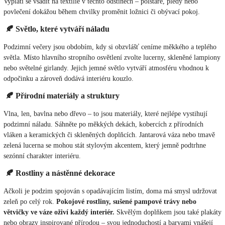
Vyplatí se vsadit na textilie v těchto odstínech – polštáře, plédy nebo
povlečení dokážou během chvilky proměnit ložnici či obývací pokoj.
🍂 Světlo, které vytváří náladu
Podzimní večery jsou obdobím, kdy si obzvlášť ceníme měkkého a teplého
světla. Místo hlavního stropního osvětlení zvolte lucerny, skleněné lampiony
nebo světelné girlandy. Jejich jemné světlo vytváří atmosféru vhodnou k
odpočinku a zároveň dodává interiéru kouzlo.
🍂 Přírodní materiály a struktury
Vlna, len, bavlna nebo dřevo – to jsou materiály, které nejlépe vystihují
podzimní náladu. Sáhněte po měkkých dekách, kobercích z přírodních
vláken a keramických či skleněných doplňcích. Jantarová váza nebo tmavě
zelená lucerna se mohou stát stylovým akcentem, který jemně podtrhne
sezónní charakter interiéru.
🍂 Rostliny a nástěnné dekorace
Ačkoli je podzim spojován s opadávajícím listím, doma má smysl udržovat
zeleň po celý rok.
Pokojové rostliny, sušené pampové trávy nebo
větvičky ve váze oživí každý interiér.
Skvělým doplňkem jsou také plakáty
nebo obrazy inspirované přírodou – svou jednoduchostí a barvami vnášejí