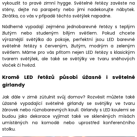
vykouzlit to pravé zimní hygge. Světelné řetězy zavěste na
stěny, dejte na parapety nebo jimi nadekorujte nábytek.
Zkrátka, co vás v případě těchto světýlek napadne.
Nádherně vypadají zejména jednobarevné řetězy s teplým
žlutým nebo studeným bílým světlem. Pokud chcete
výraznější světýlka do pokoje, perfektní jsou LED barevné
světelné řetězy s červeným, žlutým, modrým a zeleným
světlem. Máme pro vás přitom nejen LED řetězy s klasickým
tvarem světýlek, ale také se světýlky ve tvaru sněhových
vloček či hvězd.
Kromě LED řetězů působí úžasně i světelné
girlandy
Jak dále v zimě zútulnit svůj domov? Rozvěsit můžete také
úžasně vypadající světelné girlandy se světýlky ve tvaru
žárovek nebo různobarevných koulí. Girlandy s LED koulemi se
budou jako dekorace vyjímat také ve skleněných mísách
umístěných na komodě nebo uprostřed konferenčního
stolku.