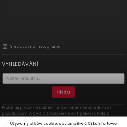
Sledovat na Instagramu
VYHLEDÁVÁNÍ
Hledat
Probíhají práce na úplném přizpůsobení webu edaxo.cz
požadavkům WCAG 2.2. Děkujeme za trpělivost. Pokud
narazíte na problém, kontaktujte nás: marketing@edaxo.cz.
Używamy plików cookie, aby umożliwić Ci komfortowe