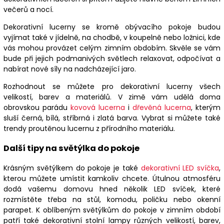
večerů a nocí.
Dekorativní lucerny se kromě obývacího pokoje budou
vyjímat také v jídelně, na chodbě, v koupelně nebo ložnici, kde
vás mohou provázet celým zimním obdobím. Skvěle se vám
bude při jejich podmanivých světlech relaxovat, odpočívat a
nabírat nové síly na nadcházející jaro.
Rozhodnout se můžete pro dekorativní lucerny všech
velikostí, barev a materiálů. V zimě vám udělá doma
obrovskou parádu
kovová lucerna
i
dřevěná lucerna
, kterým
sluší černá, bílá, stříbrná i zlatá barva. Vybrat si můžete také
trendy proutěnou lucernu z přírodního materiálu.
Další tipy na světýlka do pokoje
Krásným světýlkem do pokoje je také
dekorativní LED svíčka
,
kterou můžete umístit kamkoliv chcete. Útulnou atmosféru
dodá vašemu domovu hned několik LED svíček, které
rozmístěte třeba na stůl, komodu, poličku nebo okenní
parapet. K oblíbeným světýlkům do pokoje v zimním období
patří také dekorativní stolní lampy různých velikostí, barev,