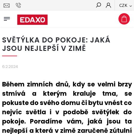
CZK
Hledat
SVĚTÝLKA DO POKOJE: JAKÁ
JSOU NEJLEPŠÍ V ZIMĚ
6.2.2024
Během zimních dnů, kdy se velmi brzy
stmívá a kterým kraluje tma, se
pokuste do svého domu či bytu vnést co
nejvíc světla i v podobě světýlek do
pokoje. Poradíme vám, jaká jsou ta
nejlepší a která v zimě zaručeně zútulní