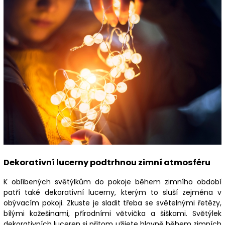
Dekorativní lucerny podtrhnou zimní atmosféru
K oblíbených světýlkům do pokoje během zimního období
patří také dekorativní lucerny, kterým to sluší zejména v
obývacím pokoji. Zkuste je sladit třeba se světelnými řetězy,
bílými kožešinami, přírodními větvička a šiškami. Světýlek
dekorativních luceren si přitom užijete hlavně během zimních