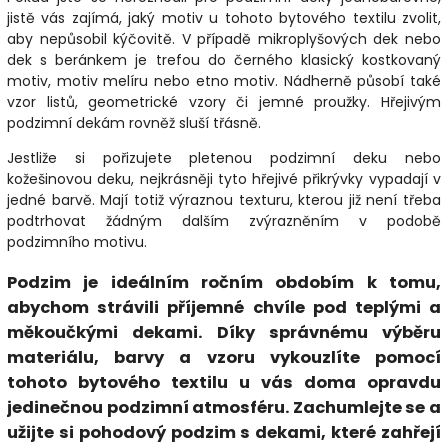
jistě vás zajímá, jaký motiv u tohoto bytového textilu zvolit,
aby nepůsobil kýčovitě. V případě mikroplyšových dek nebo
dek s beránkem je trefou do černého klasický kostkovaný
motiv, motiv melíru nebo etno motiv. Nádherně působí také
vzor listů, geometrické vzory či jemné proužky. Hřejivým
podzimní dekám rovněž sluší třásně.
Jestliže si pořizujete pletenou podzimní deku nebo
kožešinovou deku, nejkrásněji tyto hřejivé přikrývky vypadají v
jedné barvě. Mají totiž výraznou texturu, kterou již není třeba
podtrhovat žádným dalším zvýrazněním v podobě
podzimního motivu.
Podzim je ideálním ročním obdobím k tomu,
abychom strávili příjemné chvíle pod teplými a
měkoučkými dekami. Díky správnému výběru
materiálu, barvy a vzoru vykouzlíte pomocí
tohoto bytového textilu u vás doma opravdu
jedinečnou podzimní atmosféru. Zachumlejte se a
užijte si pohodový podzim s dekami, které zahřejí