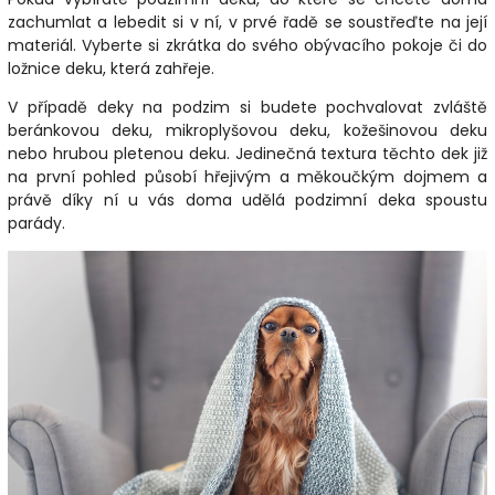
zachumlat a lebedit si v ní, v prvé řadě se soustřeďte na její
materiál. Vyberte si zkrátka do svého obývacího pokoje či do
ložnice deku, která zahřeje.
V případě deky na podzim si budete pochvalovat zvláště
beránkovou deku, mikroplyšovou deku, kožešinovou deku
nebo hrubou pletenou deku. Jedinečná textura těchto dek již
na první pohled působí hřejivým a měkoučkým dojmem a
právě díky ní u vás doma udělá podzimní deka spoustu
parády.