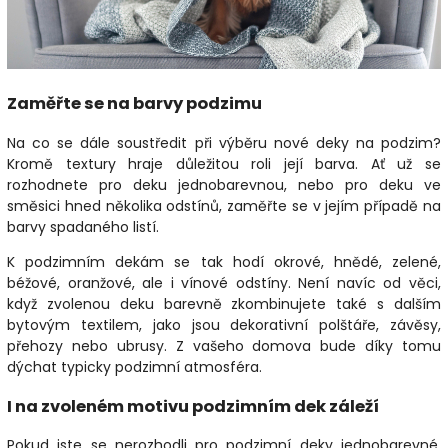
Zaměřte se na barvy podzimu
Na co se dále soustředit při výběru nové deky na podzim?
Kromě textury hraje důležitou roli její barva. Ať už se
rozhodnete pro deku jednobarevnou, nebo pro deku ve
směsici hned několika odstínů, zaměřte se v jejím případě na
barvy spadaného listí.
K podzimním dekám se tak hodí okrové, hnědé, zelené,
béžové, oranžové, ale i vínové odstíny. Není navíc od věci,
když zvolenou deku barevně zkombinujete také s dalším
bytovým textilem, jako jsou dekorativní polštáře, závěsy,
přehozy nebo ubrusy. Z vašeho domova bude díky tomu
dýchat typicky podzimní atmosféra.
I na zvoleném motivu podzimním dek záleží
Pokud jste se nerozhodli pro podzimní deky jednobarevné,