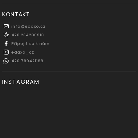
KONTAKT
info
@
edaxo.cz
420 234280918
Připojit se k nám
edaxo_cz
420 790421188
INSTAGRAM