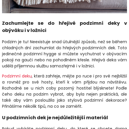
Zachumlejte se do hřejivé podzimní deky v
obýváku i v ložnici
Podzim je tu! Neexistuje snad útulnější způsob, než se během
chladných dní zachumlat do hřejivých podzimních dek. Toto
jedinečné podzimní hygge si můžete vychutnat v obývacím
pokoji na gauči nebo na pohodlném křesle. Hřejivá deka vám
udělá příjemnou službu samozřejmě i v ložnici.
Podzimní deku
, která zahřeje, mějte po ruce i pro své nejbližší
a rovněž pro své hosty, kteří k vám přijdou na návštěvu.
Rozhodně se u nich coby pozorný hostitel blýsknete! Podle
čeho deku na podzim vybrat, aby byla nejen praktická, ale
také aby vám posloužila jako stylová podzimní dekorace?
Přinášíme několik tipů, na co se zaměřit.
U podzimních dek je nejdůležitější materiál
Pokud vybíráte podzimní deku, do které se chcete doma