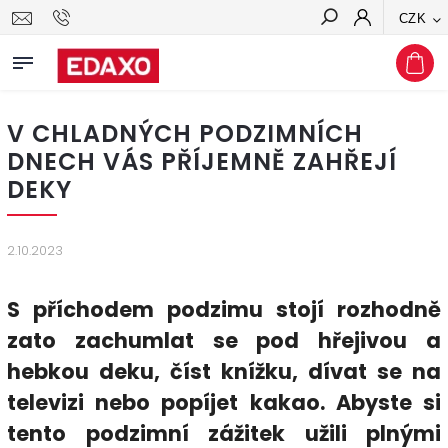
CZK
Hledat
V CHLADNÝCH PODZIMNÍCH
DNECH VÁS PŘÍJEMNĚ ZAHŘEJÍ
DEKY
2.10.2023
S příchodem podzimu stojí rozhodně
zato zachumlat se pod hřejivou a
hebkou deku, číst knížku, dívat se na
televizi nebo popíjet kakao. Abyste si
tento podzimní zážitek užili plnými