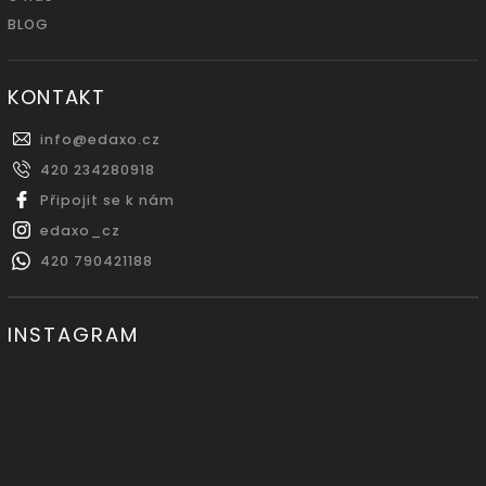
BLOG
KONTAKT
info
@
edaxo.cz
420 234280918
Připojit se k nám
edaxo_cz
420 790421188
INSTAGRAM