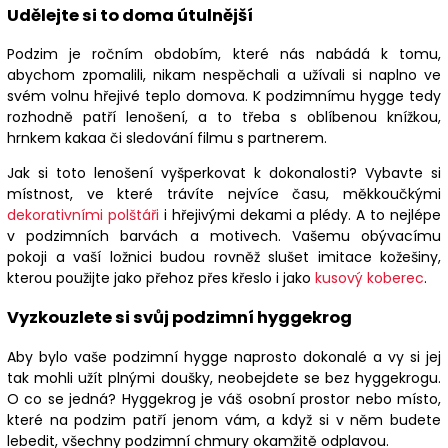
Udělejte si to doma útulnější
Podzim je ročním obdobím, které nás nabádá k tomu,
abychom zpomalili, nikam nespěchali a užívali si naplno ve
svém volnu hřejivé teplo domova. K podzimnímu hygge tedy
rozhodně patří lenošení, a to třeba s oblíbenou knížkou,
hrnkem kakaa či sledování filmu s partnerem.
Jak si toto lenošení vyšperkovat k dokonalosti? Vybavte si
místnost, ve které trávíte nejvíce času, měkkoučkými
dekorativními polštáři
i hřejivými dekami a plédy. A to nejlépe
v podzimních barvách a motivech. Vašemu obývacímu
pokoji a vaší ložnici budou rovněž slušet imitace kožešiny,
kterou použijte jako přehoz přes křeslo i jako
kusový koberec
.
Vyzkouzlete si svůj podzimní hyggekrog
Aby bylo vaše podzimní hygge naprosto dokonalé a vy si jej
tak mohli užít plnými doušky, neobejdete se bez hyggekrogu.
O co se jedná? Hyggekrog je váš osobní prostor nebo místo,
které na podzim patří jenom vám, a když si v něm budete
lebedit, všechny podzimní chmury okamžitě odplavou.