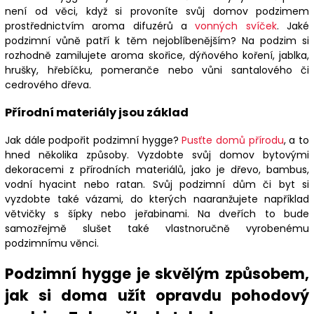
není od věci, když si provoníte svůj domov podzimem
prostřednictvím aroma difuzérů a
vonných svíček
. Jaké
podzimní vůně patří k těm nejoblíbenějším? Na podzim si
rozhodně zamilujete aroma skořice, dýňového koření, jablka,
hrušky, hřebíčku, pomeranče nebo vůni santalového či
cedrového dřeva.
Přírodní materiály jsou základ
Jak dále podpořit podzimní hygge?
Pusťte domů přírodu
, a to
hned několika způsoby. Vyzdobte svůj domov bytovými
dekoracemi z přírodních materiálů, jako je dřevo, bambus,
vodní hyacint nebo ratan. Svůj podzimní dům či byt si
vyzdobte také vázami, do kterých naaranžujete například
větvičky s šípky nebo jeřabinami. Na dveřích to bude
samozřejmě slušet také vlastnoručně vyrobenému
podzimnímu věnci.
Podzimní hygge je skvělým způsobem,
jak si doma užít opravdu pohodový