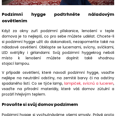
Podzimní hygge podtrhněte náladovým
osvětlením
Když za okny zuří podzimní plískanice, lenošení v teple
domova je to nejlepší, co pro sebe můžete udělat. Chcete-li
si podzimní hygge užít do dokonalosti, nezapomeňte také na
náladové osvětlení. Obklopte se lucernami, svícny, svíčkami,
LED světýlky i girlandami. Svůj podzimní hyggekrog neboli
místo k lenošení můžete doplnit také vhodnou
stojací lampou.
V případě osvětlení, které navodí podzimní hygge, vsaďte
nejlépe na neutrální odstíny, na zemité barvy či na odstíny
spadaného listí. Co se týče lamp,
lampiček, svícnů a luceren
,
vsaďte na přírodní materiály, které váš domov zútulní a
prozáří hřejivým teplem.
Provoňte si svůj domov podzimem
Podzimní hygge si vychutnáváme všemi smysly. Právě proto