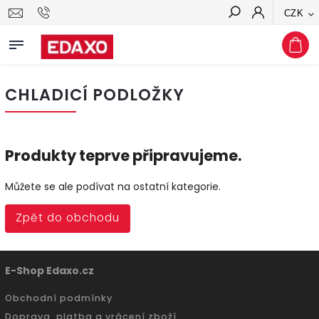
CZK
Hledat
CHLADICÍ PODLOŽKY
Produkty teprve připravujeme.
Můžete se ale podívat na ostatní kategorie.
Zpět do obchodu
E-Shop Edaxo.cz
Obchodní podmínky
Doprava, platba a vrácení zboží