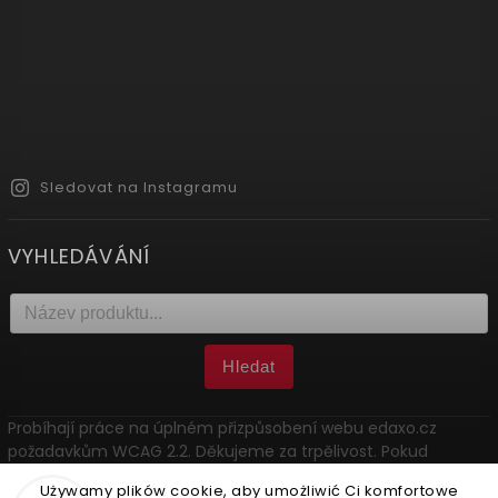
Sledovat na Instagramu
VYHLEDÁVÁNÍ
Hledat
Probíhají práce na úplném přizpůsobení webu edaxo.cz
požadavkům WCAG 2.2. Děkujeme za trpělivost. Pokud
narazíte na problém, kontaktujte nás: marketing@edaxo.cz.
Używamy plików cookie, aby umożliwić Ci komfortowe