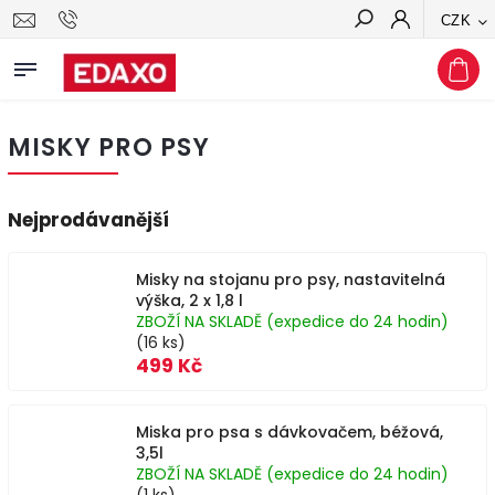
CZK
Hledat
MISKY PRO PSY
Nejprodávanější
Misky na stojanu pro psy, nastavitelná
výška, 2 x 1,8 l
ZBOŽÍ NA SKLADĚ (expedice do 24 hodin)
(16 ks)
499 Kč
Miska pro psa s dávkovačem, béžová,
3,5l
ZBOŽÍ NA SKLADĚ (expedice do 24 hodin)