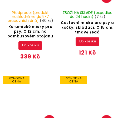
Předprodej (produkt
ZBOŽÍ NA SKLADĚ (expedice
naskladníme do 5-7
do 24 hodin)
(7 ks)
pracovních dnů)
(40 ks)
Cestovní miska pro psy a
Keramické misky pro
kočky, skládací, O 15 cm,
psy, O 12 cm, na
tmavě šedá
bambusovém stojanu
Do košíku
Do košíku
121 Kč
339 Kč
VÝHODNÁ
VÝHODNÁ
CENA
CENA