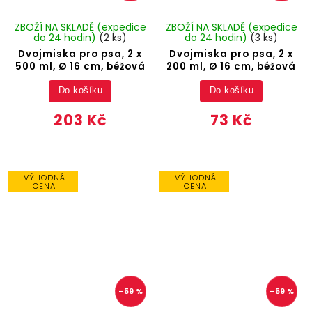
ZBOŽÍ NA SKLADĚ (expedice
ZBOŽÍ NA SKLADĚ (expedice
do 24 hodin)
(2 ks)
do 24 hodin)
(3 ks)
Dvojmiska pro psa, 2 x
Dvojmiska pro psa, 2 x
500 ml, Ø 16 cm, béžová
200 ml, Ø 16 cm, béžová
Do košíku
Do košíku
203 Kč
73 Kč
VÝHODNÁ
VÝHODNÁ
CENA
CENA
–59 %
–59 %