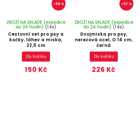
–59 %
–57 %
ZBOŽÍ NA SKLADĚ (expedice
ZBOŽÍ NA SKLADĚ (expedice
do 24 hodin)
(1 ks)
do 24 hodin)
(1 ks)
Cestovní set pro psy a
Dvojmiska pro psy,
kočky, láhev a miska,
nerezová ocel, O 14 cm,
22,5 cm
černá
Do košíku
Do košíku
150 Kč
226 Kč