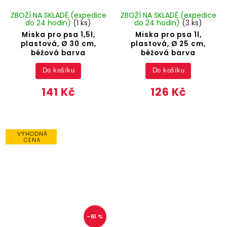
ZBOŽÍ NA SKLADĚ (expedice
ZBOŽÍ NA SKLADĚ (expedice
do 24 hodin)
(1 ks)
do 24 hodin)
(3 ks)
Miska pro psa 1,5l,
Miska pro psa 1l,
plastová, Ø 30 cm,
plastová, Ø 25 cm,
béžová barva
béžová barva
Do košíku
Do košíku
141 Kč
126 Kč
VÝHODNÁ
CENA
–61 %