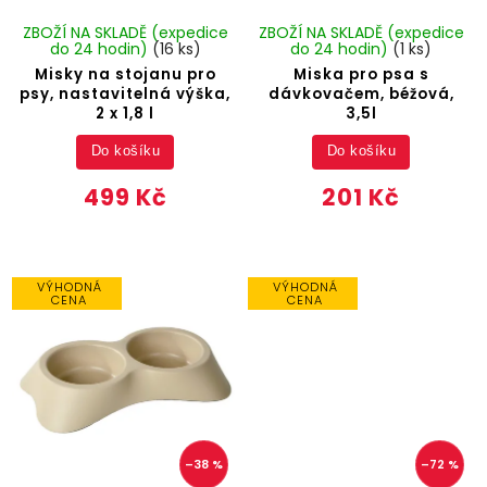
ZBOŽÍ NA SKLADĚ (expedice
ZBOŽÍ NA SKLADĚ (expedice
do 24 hodin)
(16 ks)
do 24 hodin)
(1 ks)
Misky na stojanu pro
Miska pro psa s
psy, nastavitelná výška,
dávkovačem, béžová,
2 x 1,8 l
3,5l
Do košíku
Do košíku
499 Kč
201 Kč
VÝHODNÁ
VÝHODNÁ
CENA
CENA
–38 %
–72 %