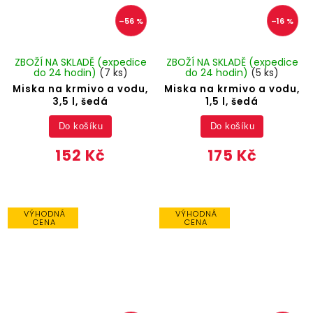
–56 %
–16 %
ZBOŽÍ NA SKLADĚ (expedice
ZBOŽÍ NA SKLADĚ (expedice
do 24 hodin)
(7 ks)
do 24 hodin)
(5 ks)
Miska na krmivo a vodu,
Miska na krmivo a vodu,
3,5 l, šedá
1,5 l, šedá
Do košíku
Do košíku
152 Kč
175 Kč
VÝHODNÁ
VÝHODNÁ
CENA
CENA