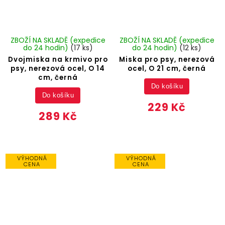
ZBOŽÍ NA SKLADĚ (expedice
ZBOŽÍ NA SKLADĚ (expedice
do 24 hodin)
(17 ks)
do 24 hodin)
(12 ks)
Dvojmiska na krmivo pro
Miska pro psy, nerezová
psy, nerezová ocel, O 14
ocel, O 21 cm, černá
cm, černá
Do košíku
Do košíku
229 Kč
289 Kč
VÝHODNÁ
VÝHODNÁ
CENA
CENA