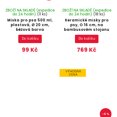
ZBOŽÍ NA SKLADĚ (expedice
ZBOŽÍ NA SKLADĚ (expedice
do 24 hodin)
(11 ks)
do 24 hodin)
(18 ks)
Miska pro psa 500 ml,
Keramické misky pro
plastová, Ø 20 cm,
psy, O 16 cm, na
béžová barva
bambusovém stojanu
Do košíku
Do košíku
99 Kč
769 Kč
VÝHODNÁ
CENA
–6 %