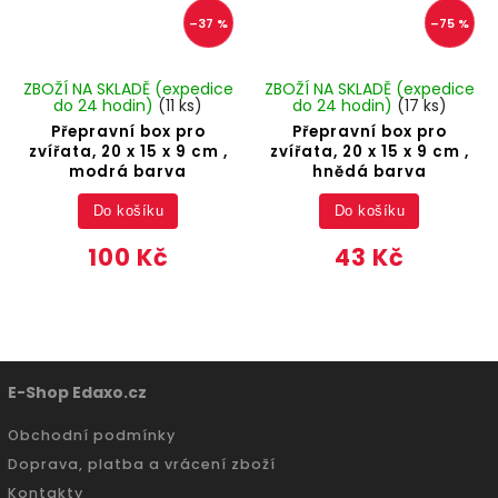
–37 %
–75 %
ZBOŽÍ NA SKLADĚ (expedice
ZBOŽÍ NA SKLADĚ (expedice
do 24 hodin)
(11 ks)
do 24 hodin)
(17 ks)
Přepravní box pro
Přepravní box pro
zvířata, 20 x 15 x 9 cm ,
zvířata, 20 x 15 x 9 cm ,
modrá barva
hnědá barva
Do košíku
Do košíku
100 Kč
43 Kč
E-Shop Edaxo.cz
Obchodní podmínky
Doprava, platba a vrácení zboží
Kontakty