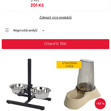
(1 ks)
201 Kč
Zobrazit více produktů
Nejprodávanější
Doporučujeme
Otevřít filtr
Nejlevnější
Nejdražší
Abecedně
VÝHODNÁ
CENA
–57 %