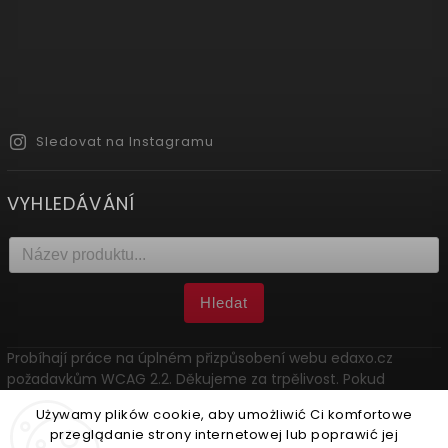
Sledovat na Instagramu
VYHLEDÁVÁNÍ
Hledat
Probíhají práce na úplném přizpůsobení webu edaxo.cz
požadavkům WCAG 2.2. Děkujeme za trpělivost. Pokud
narazíte na problém, kontaktujte nás: marketing@edaxo.cz.
Używamy plików cookie, aby umożliwić Ci komfortowe
przeglądanie strony internetowej lub poprawić jej