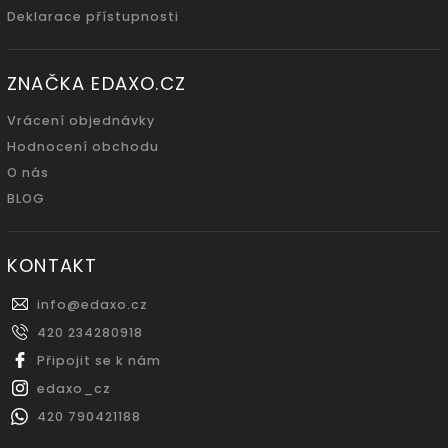
Deklarace přístupnosti
ZNAČKA EDAXO.CZ
Vrácení objednávky
Hodnocení obchodu
O nás
BLOG
KONTAKT
info
@
edaxo.cz
420 234280918
Připojit se k nám
edaxo_cz
420 790421188