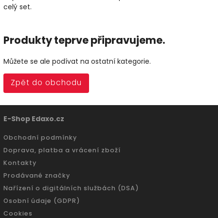
celý set.
Produkty teprve připravujeme.
Můžete se ale podívat na ostatní kategorie.
Zpět do obchodu
E-Shop Edaxo.cz
Obchodní podmínky
Doprava, platba a vrácení zboží
Kontakty
Prodávané značky
Nařízení o digitálních službách (DSA)
Osobní údaje (GDPR)
Cookies