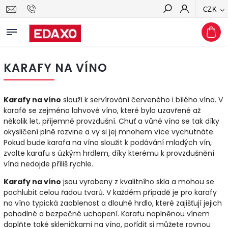
CZK
Hledat
KARAFY NA VÍNO
Karafy na víno
slouží k servírování červeného i bílého vína. V
karafě se zejména lahvové víno, které bylo uzavřené až
několik let, příjemně provzdušní. Chuť a vůně vína se tak díky
okysličení plně rozvine a vy si jej mnohem více vychutnáte.
Pokud bude karafa na víno sloužit k podávání mladých vín,
zvolte karafu s úzkým hrdlem, díky kterému k provzdušnění
vína nedojde příliš rychle.
Karafy na víno
jsou vyrobeny z kvalitního skla a mohou se
pochlubit celou řadou tvarů. V každém případě je pro karafy
na víno typická zaoblenost a dlouhé hrdlo, které zajišťují jejich
pohodlné a bezpečné uchopení. Karafu naplněnou vínem
doplňte také skleničkami na víno, pořídit si můžete rovnou