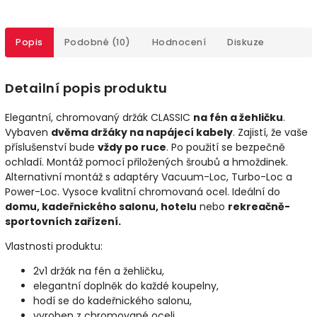
Popis
Podobné (10)
Hodnocení
Diskuze
Detailní popis produktu
Elegantní, chromovaný držák CLASSIC
na fén
a žehličku
.
Vybaven
dvěma držáky na napájecí kabely
. Zajistí, že vaše
příslušenství bude
vždy po ruce
. Po použití se bezpečně
ochladí. Montáž pomocí přiložených šroubů a hmoždinek.
Alternativní montáž s adaptéry Vacuum-Loc, Turbo-Loc a
Power-Loc. Vysoce kvalitní chromovaná ocel. Ideální do
domu, kadeřnického salonu, hotelu
nebo
rekreačně-
sportovních zařízení.
Vlastnosti produktu:
2v1 držák na fén a žehličku,
elegantní doplněk do každé koupelny,
hodí se do kadeřnického salonu,
vyroben z chromované oceli,