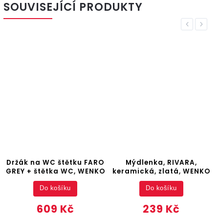
SOUVISEJÍCÍ PRODUKTY
Previous
Next
ARO
Mýdlenka, RIVARA,
Kelímek na zubní
NKO
keramická, zlatá, WENKO
kartáčky AURON, zlatý,
WENKO
Do košíku
Do košíku
239 Kč
159 Kč