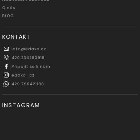
O nás
BLOG
KONTAKT
info
@
edaxo.cz
420 234280918
Připojit se k nám
edaxo_cz
420 790421188
INSTAGRAM