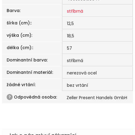
Barva
:
stříbrná
šírka (cm):
:
12,5
výška (cm)
:
18,5
délka (cm):
:
57
Dominantní barva
:
stříbrná
Dominantní materiál
:
nerezová ocel
žádné vrtání
:
bez vrtání
?
Odpovědná osoba
:
Zeller Present Handels GmbH