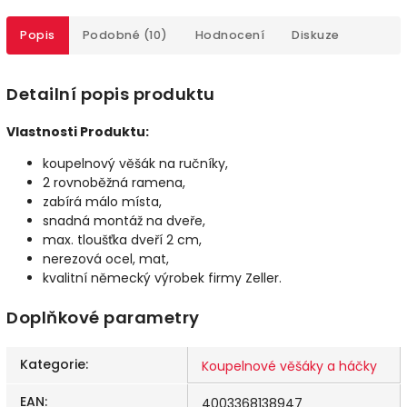
Popis
Podobné (10)
Hodnocení
Diskuze
Detailní popis produktu
Vlastnosti Produktu:
koupelnový věšák na ručníky,
2 rovnoběžná ramena,
zabírá málo místa,
snadná montáž na dveře,
max. tloušťka dveří 2 cm,
nerezová ocel, mat,
kvalitní německý výrobek firmy Zeller.
Doplňkové parametry
Kategorie
:
Koupelnové věšáky a háčky
EAN
:
4003368138947