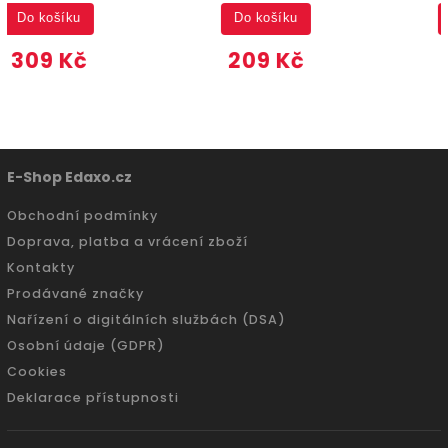
Do košíku
Do košíku
209 Kč
359 Kč
E-Shop Edaxo.cz
Obchodní podmínky
Doprava, platba a vrácení zboží
Kontakty
Prodávané značky
Nařízení o digitálních službách (DSA)
Osobní údaje (GDPR)
Cookies
Deklarace přístupnosti