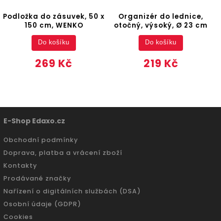
 50 x
Organizér do lednice,
Stříbrny dekorativní
otočný, výsoký, Ø 23 cm
podnos s úchyty, O 37
cm
Do košíku
Do košíku
219 Kč
447 Kč
E-Shop Edaxo.cz
Obchodní podmínky
Doprava, platba a vrácení zboží
Kontakty
Prodávané značky
Nařízení o digitálních službách (DSA)
Osobní údaje (GDPR)
Cookies