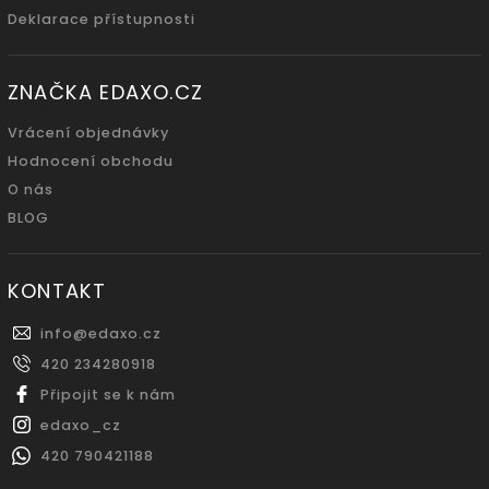
Deklarace přístupnosti
ZNAČKA EDAXO.CZ
Vrácení objednávky
Hodnocení obchodu
O nás
BLOG
KONTAKT
info
@
edaxo.cz
420 234280918
Připojit se k nám
edaxo_cz
420 790421188