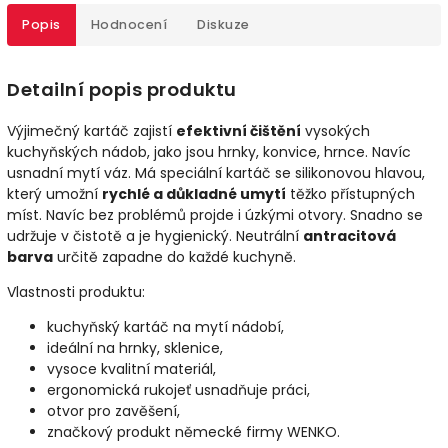
Popis
Hodnocení
Diskuze
Detailní popis produktu
Výjimečný kartáč zajistí
efektivní čištění
vysokých
kuchyňských nádob, jako jsou hrnky, konvice, hrnce. Navíc
usnadní mytí váz. Má speciální kartáč se silikonovou hlavou,
který umožní
rychlé a důkladné umytí
těžko přístupných
míst. Navíc bez problémů projde i úzkými otvory. Snadno se
udržuje v čistotě a je hygienický. Neutrální
antracitová
barva
určitě zapadne do každé kuchyně.
Vlastnosti produktu:
kuchyňský kartáč na mytí nádobí,
ideální na hrnky, sklenice,
vysoce kvalitní materiál,
ergonomická rukojeť usnadňuje práci,
otvor pro zavěšení,
značkový produkt německé firmy WENKO.