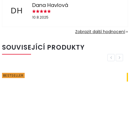
Dana Havlová
DH
10.8.2025
Zobrazit další hodnocení
SOUVISEJÍCÍ PRODUKTY
Previous
Next
VÝHODNÁ
CENA
–55