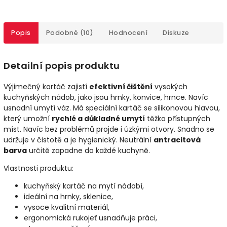
Popis
Podobné (10)
Hodnocení
Diskuze
Detailní popis produktu
Výjimečný kartáč zajistí
efektivní čištění
vysokých
kuchyňských nádob, jako jsou hrnky, konvice, hrnce. Navíc
usnadní umytí váz. Má speciální kartáč se silikonovou hlavou,
který umožní
rychlé a důkladné umytí
těžko přístupných
míst. Navíc bez problémů projde i úzkými otvory. Snadno se
udržuje v čistotě a je hygienický. Neutrální
antracitová
barva
určitě zapadne do každé kuchyně.
Vlastnosti produktu:
kuchyňský kartáč na mytí nádobí,
ideální na hrnky, sklenice,
vysoce kvalitní materiál,
ergonomická rukojeť usnadňuje práci,