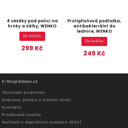
4 věšáky pod polici na
Protiplísňová podložka,
hrnky a šálky, WENKO
antibakteriální do
lednice, WENKO
Do košíku
Do košíku
299 Kč
249 Kč
E-Shop Edaxo.cz
Obchodní podmínky
Doprava, platba a vrácení zboží
Kontakty
Prodávané značky
Nařízení o digitálních službách (DSA)