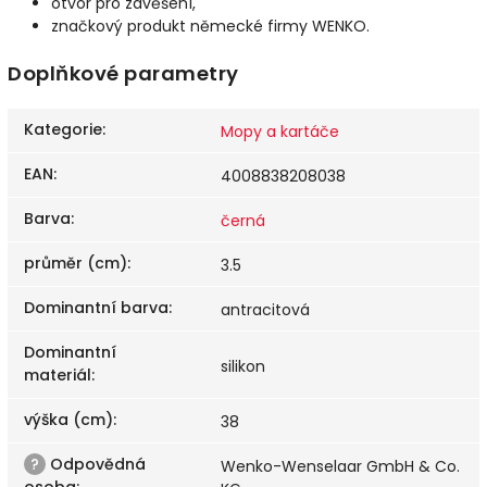
otvor pro zavěšení,
značkový produkt německé firmy WENKO.
Doplňkové parametry
Kategorie
:
Mopy a kartáče
EAN
:
4008838208038
Barva
:
černá
průměr (cm)
:
3.5
Dominantní barva
:
antracitová
Dominantní
silikon
materiál
:
výška (cm)
:
38
?
Odpovědná
Wenko-Wenselaar GmbH & Co.
osoba
: