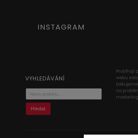
INSTAGRAM
Probíhají
VYHLEDÁVÁNÍ
webu eda
Děkujeme 
na problé
marketin
Hledat