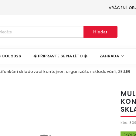
VRÁCENÍ OB
Hledat
HOOL 2026
☀️ PŘIPRAVTE SE NA LÉTO ☀️
ZAHRADA
tifunkční skladovací kontejner, organizátor skladování, ZELLER
MUL
KON
SKL
Kód:
80
EKOLO