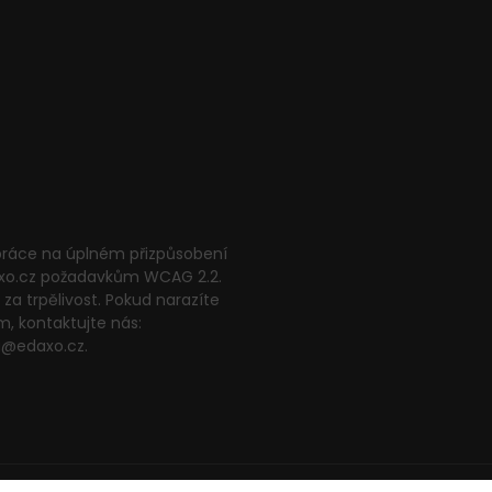
 práce na úplném přizpůsobení
xo.cz požadavkům WCAG 2.2.
za trpělivost. Pokud narazíte
m, kontaktujte nás:
g@edaxo.cz.