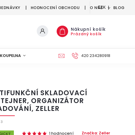
JEDNÁVKY
HODNOCENÍ OBCHODU
O NÁS
BLOG
CZK
Nákupní košík
Prázdný košík
KOUPELNA
KUCHYNĚ
DEKORACE
420 234280918
NÁBYTEK A
TIFUNKČNÍ SKLADOVACÍ
TEJNER, ORGANIZÁTOR
ADOVÁNÍ, ZELLER
93
Značka:
Zeller
1 hodnocení
GICKÝ