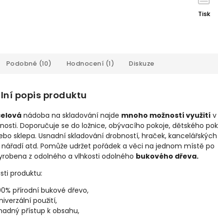
Tisk
Podobné (10)
Hodnocení (1)
Diskuze
lní popis produktu
čelová
nádoba na skladování najde
mnoho možností využití
v
sti. Doporučuje se do ložnice, obývacího pokoje, dětského pok
ebo sklepa. Usnadní skladování drobností, hraček, kancelářských
, nářadí atd. Pomůže udržet pořádek a věci na jednom místě po
Vyrobena z odolného a vlhkosti odolného
bukového dřeva.
sti produktu:
00% přírodní bukové dřevo,
niverzální použití,
nadný přístup k obsahu,