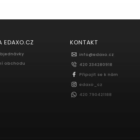
A EDAXO.CZ
KONTAKT
objednávky
info
@
edaxo.cz
ní obchodu
420 234280918
Připojit se k nám
edaxo_cz
420 790421188