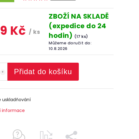
ZBOŽÍ NA SKLADĚ
(expedice do 24
9 Kč
/ ks
hodin)
(17 ks)
Můžeme doručit do:
10.8.2026
Přidat do košíku
 uskladňování
í informace