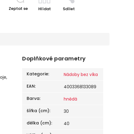
Zeptat se
Hlídat
Sdílet
Doplňkové parametry
Kategorie
:
Nádoby bez víka
oje,
EAN
:
4003368133089
Barva
:
hnědá
šířka (cm)
:
30
délka (cm)
:
40