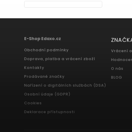
E-Shop Edaxo.cz
ZNAČK
Obchodní podmínky
Vrácení 
Doprava, platba a vrácení zboží
Hodnoce
Kontakty
O nás
Prodávané značky
BLOG
Nařízení o digitálních službách (DSA)
Osobní údaje (GDPR)
Cookies
Deklarace přístupnosti