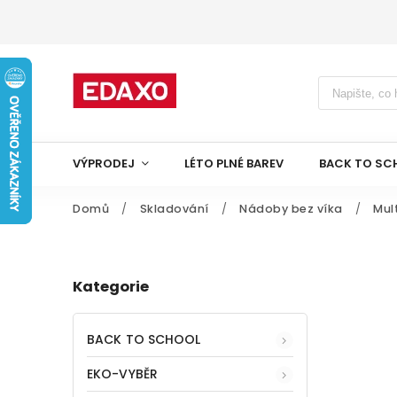
VÝPRODEJ
LÉTO PLNÉ BAREV
BACK TO SC
Domů
/
Skladování
/
Nádoby bez víka
/
Mul
Kategorie
BACK TO SCHOOL
EKO-VYBĚR