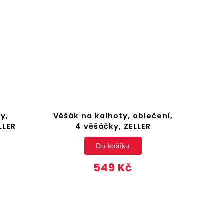
y,
Věšák na kalhoty, oblečení,
Ko
LLER
4 věšáčky, ZELLER
Do košíku
549 Kč