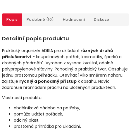
Popis
Podobné (10)
Hodnocení
Diskuze
Detailní popis produktu
Praktický organizér ADRIA pro ukládání
různých druhů
příslušenství
- koupelnových potřeb, kosmetiky, šperků a
drobných předmětů. Vyroben z vysoce kvalitní, odolné
polypropylenové síťoviny. Pohodlný a praktický tvar. Obsahuje
jednu prostornou přihrádku. Otevírací víko směrem nahoru
zajišťuje
rychlý a pohodlný přístup
k obsahu. Navíc
zabraňuje hromadění prachu na uložených produktech.
Vlastnosti produktu:
obdélníková nádoba na potřeby,
pomůže udržet pořádek,
odolný plast,
prostorná přihrádka pro ukládání,