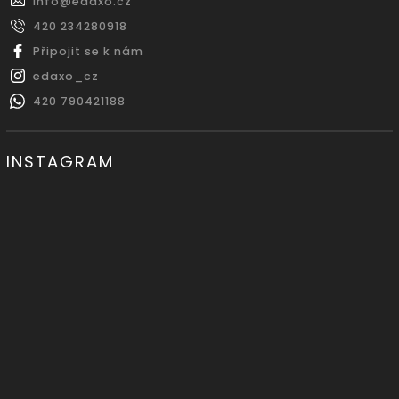
info
@
edaxo.cz
420 234280918
Připojit se k nám
edaxo_cz
420 790421188
INSTAGRAM