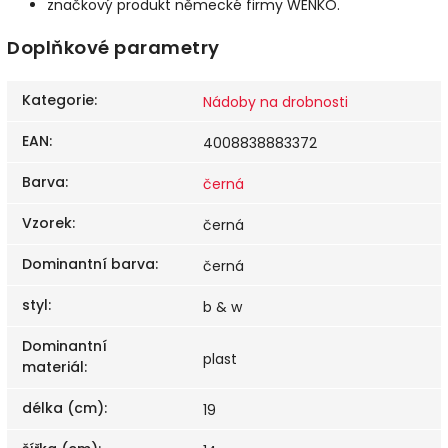
značkový produkt německé firmy WENKO.
Doplňkové parametry
Kategorie
:
Nádoby na drobnosti
EAN
:
4008838883372
Barva
:
černá
Vzorek
:
černá
Dominantní barva
:
černá
styl
:
b & w
Dominantní
plast
materiál
:
délka (cm)
:
19