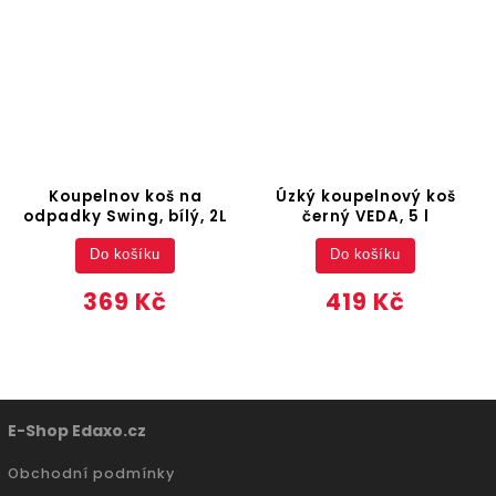
Koupelnov koš na
Úzký koupelnový koš
odpadky Swing, bílý, 2L
černý VEDA, 5 l
Do košíku
Do košíku
369 Kč
419 Kč
E-Shop Edaxo.cz
Obchodní podmínky