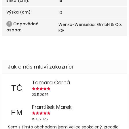
šířka (cm)
:
14
Výška (cm)
:
10
?
Odpovědná
Wenko-Wenselaar GmbH & Co.
osoba
:
KG
Tamara Černá
TČ
23.11.2025
František Marek
FM
15.8.2025
Sem s tímto obchodem jsem velice spokojený. zrcadlo