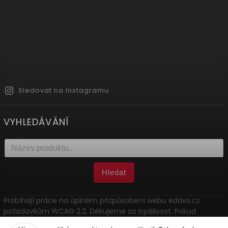
Sledovat na Instagramu
VYHLEDÁVÁNÍ
Hledat
Probíhají práce na úplném přizpůsobení webu edaxo.cz
požadavkům WCAG 2.2. Děkujeme za trpělivost. Pokud
narazíte na problém, kontaktujte nás: marketing@edaxo.cz.