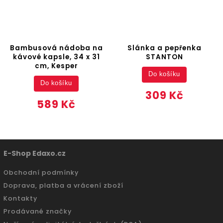
Bambusová nádoba na
Slánka a pepřenka
kávové kapsle, 34 x 31
STANTON
cm, Kesper
Do košíku
Do košíku
309 Kč
589 Kč
E-Shop Edaxo.cz
Obchodní podmínky
Doprava, platba a vrácení zboží
Kontakty
Prodávané značky