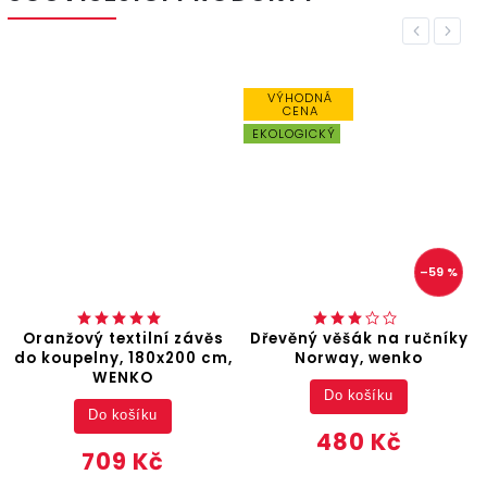
Previous
Next
VÝHODNÁ
CENA
EKOLOGICKÝ
–59 %
Oranžový textilní závěs
Dřevěný věšák na ručníky
do koupelny, 180x200 cm,
Norway, wenko
WENKO
Do košíku
Do košíku
480 Kč
709 Kč