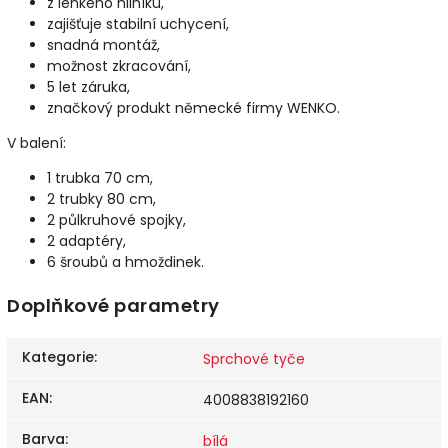
z lehkého hliníku,
zajišťuje stabilní uchycení,
snadná montáž,
možnost zkracování,
5 let záruka,
značkový produkt německé firmy WENKO.
V balení:
1 trubka 70 cm,
2 trubky 80 cm,
2 půlkruhové spojky,
2 adaptéry,
6 šroubů a hmoždinek.
Doplňkové parametry
Kategorie
:
Sprchové tyče
EAN
:
4008838192160
Barva
:
bílá