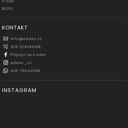
O nás
BLOG
KONTAKT
info
@
edaxo.cz
420 234280918
Připojit se k nám
edaxo_cz
420 790421188
INSTAGRAM