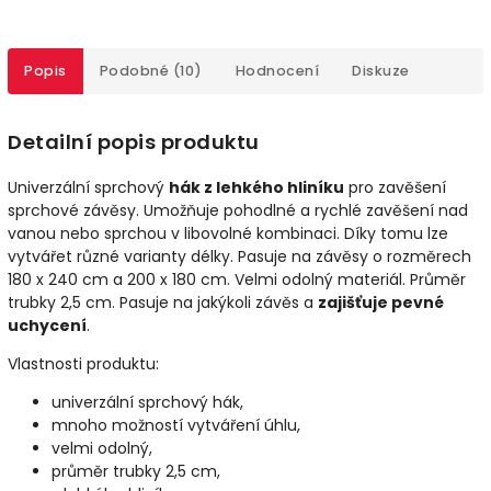
Popis
Podobné (10)
Hodnocení
Diskuze
Detailní popis produktu
Univerzální sprchový
hák z lehkého
hliníku
pro zavěšení
sprchové závěsy. Umožňuje pohodlné a rychlé zavěšení nad
vanou nebo sprchou v libovolné kombinaci. Díky tomu lze
vytvářet různé varianty délky. Pasuje na závěsy o rozměrech
180 x 240 cm a 200 x 180 cm. Velmi odolný materiál. Průměr
trubky 2,5 cm. Pasuje na jakýkoli závěs a
zajišťuje pevné
uchycení
.
Vlastnosti produktu:
univerzální sprchový hák,
mnoho možností vytváření úhlu,
velmi odolný,
průměr trubky 2,5 cm,