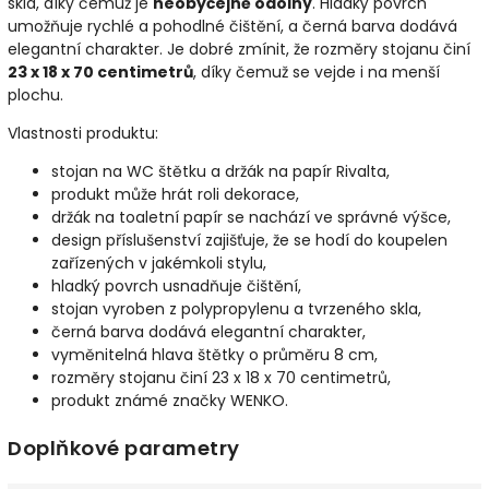
skla, díky čemuž je
neobyčejně odolný
. Hladký povrch
umožňuje rychlé a pohodlné čištění, a černá barva dodává
elegantní charakter. Je dobré zmínit, že rozměry stojanu činí
23 x 18 x 70 centimetrů
, díky čemuž se vejde i na menší
plochu.
Vlastnosti produktu:
stojan na WC štětku a držák na papír Rivalta,
produkt může hrát roli dekorace,
držák na toaletní papír se nachází ve správné výšce,
design příslušenství zajišťuje, že se hodí do koupelen
zařízených v jakémkoli stylu,
hladký povrch usnadňuje čištění,
stojan vyroben z polypropylenu a tvrzeného skla,
černá barva dodává elegantní charakter,
vyměnitelná hlava štětky o průměru 8 cm,
rozměry stojanu činí 23 x 18 x 70 centimetrů,
produkt známé značky WENKO.
Doplňkové parametry