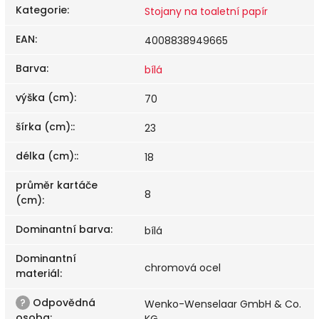
Kategorie
:
Stojany na toaletní papír
EAN
:
4008838949665
Barva
:
bílá
výška (cm)
:
70
šírka (cm):
:
23
délka (cm):
:
18
průměr kartáče
8
(cm)
:
Dominantní barva
:
bílá
Dominantní
chromová ocel
materiál
:
?
Odpovědná
Wenko-Wenselaar GmbH & Co.
osoba
:
KG