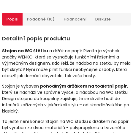
Popis
Podobné (10)
Hodnocení
Diskuze
Detailní popis produktu
Stojan na WC štětku
a držák na papír Rivalta je výrobek
značky WENKO, která se vyznačuje funkčními řešeními a
výjimečným designem. Kdo řekl, že nádoba na štětku by měla
být skrytá? Nyní může plnit funkci neobyčejné ozdoby, která
okouzlí jak domácí obyvatele, tak vaše hosty.
Stojan je vybaven
pohodlným držákem na toaletní papír
,
který se nachází ve správné výšce, a nádobou na WC štětku.
Design stojanu do koupelny zajišťuje, že se skvěle hodí do
interiérů zařízených v jakémkoli stylu – od skandinávského po
klasický.
To ještě není konec! Stojan na WC štětku s držákem na papír
byl vyroben ze dvou materiálů - polypropylenu a tvrzeného