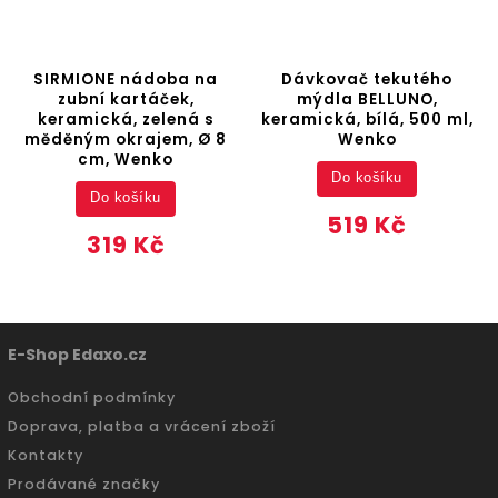
SIRMIONE nádoba na
Dávkovač tekutého
zubní kartáček,
mýdla BELLUNO,
keramická, zelená s
keramická, bílá, 500 ml,
měděným okrajem, Ø 8
Wenko
cm, Wenko
Do košíku
Do košíku
519 Kč
319 Kč
E-Shop Edaxo.cz
Obchodní podmínky
Doprava, platba a vrácení zboží
Kontakty
Prodávané značky