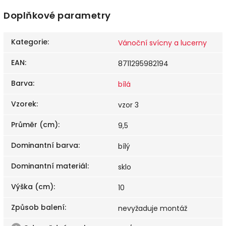
Doplňkové parametry
Kategorie
:
Vánoční svícny a lucerny
EAN
:
8711295982194
Barva
:
bílá
Vzorek
:
vzor 3
Průměr (cm)
:
9,5
Dominantní barva
:
bílý
Dominantní materiál
:
sklo
Výška (cm)
:
10
Způsob balení
:
nevyžaduje montáž