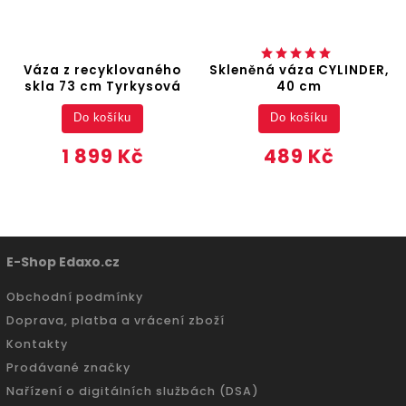
Váza z recyklovaného
Skleněná váza CYLINDER,
skla 73 cm Tyrkysová
40 cm
Do košíku
Do košíku
1 899 Kč
489 Kč
E-Shop Edaxo.cz
Obchodní podmínky
Doprava, platba a vrácení zboží
Kontakty
Prodávané značky
Nařízení o digitálních službách (DSA)