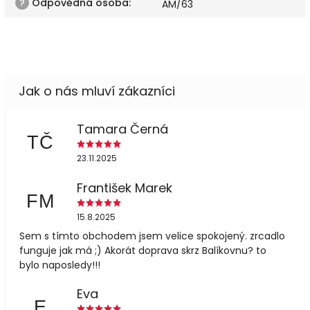
?
Odpovědná osoba
:
AM/63
Tamara Černá
TČ
23.11.2025
František Marek
FM
15.8.2025
Sem s tímto obchodem jsem velice spokojený. zrcadlo
funguje jak má ;) Akorát doprava skrz Balíkovnu? to
bylo naposledy!!!
Eva
E