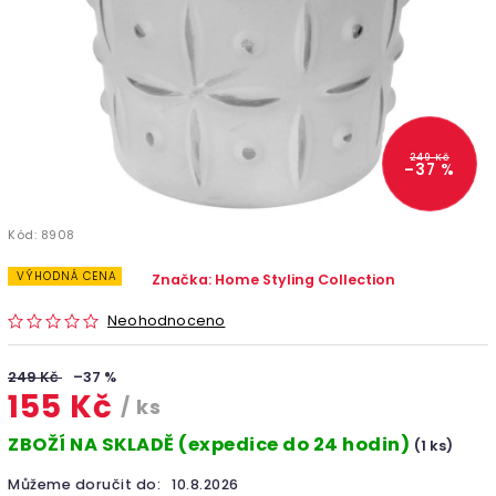
249 Kč
–37 %
Kód:
8908
VÝHODNÁ CENA
Značka:
Home Styling Collection
Neohodnoceno
249 Kč
–37 %
155 Kč
/ ks
ZBOŽÍ NA SKLADĚ (expedice do 24 hodin)
(1 ks)
Můžeme doručit do:
10.8.2026