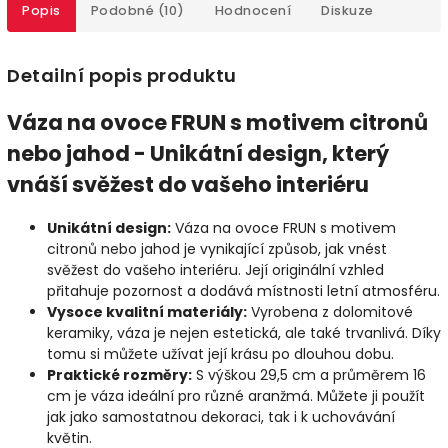
Popis
Podobné (10)
Hodnocení
Diskuze
Detailní popis produktu
Váza na ovoce FRUN s motivem citronů
nebo jahod - Unikátní design, který
vnáší svěžest do vašeho interiéru
Unikátní design:
Váza na ovoce FRUN s motivem
citronů nebo jahod je vynikající způsob, jak vnést
svěžest do vašeho interiéru. Její originální vzhled
přitahuje pozornost a dodává místnosti letní atmosféru.
Vysoce kvalitní materiály:
Vyrobena z dolomitové
keramiky, váza je nejen estetická, ale také trvanlivá. Díky
tomu si můžete užívat její krásu po dlouhou dobu.
Praktické rozměry:
S výškou 29,5 cm a průměrem 16
cm je váza ideální pro různé aranžmá. Můžete ji použít
jak jako samostatnou dekoraci, tak i k uchovávání
květin.