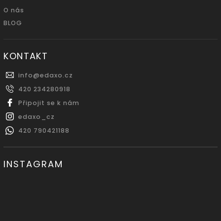
O nás
BLOG
KONTAKT
info
@
edaxo.cz
420 234280918
Připojit se k nám
edaxo_cz
420 790421188
INSTAGRAM