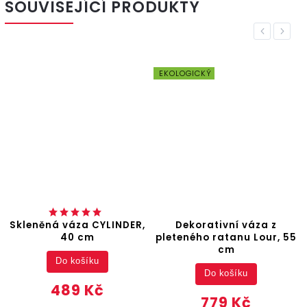
SOUVISEJÍCÍ PRODUKTY
Previous
Next
EKOLOGICKÝ
Skleněná váza CYLINDER,
Dekorativní váza z
40 cm
pleteného ratanu Lour, 55
cm
Do košíku
Do košíku
489 Kč
779 Kč